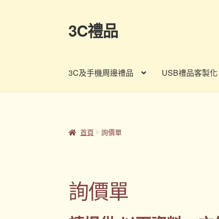
3C禮品
跳
跳
至
至
導
主
覽
要
3C及手機周邊禮品
USB禮品客製化
列
內
容
首頁
Panton色卡
Sample Page
企業禮品
印
客製禮品資訊
宣導品
尾牙禮品推薦
常見問題
首頁
詢價單
股東會紀念品推薦
訂購須知
詢價單
購物車
贈
詢價單