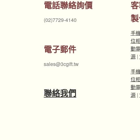
電話聯絡詢價
客
製
(02)7729-4140
手
位
電子郵件
動
源
|
sales@3cgift.tw
手
位
動
聯絡我們
源
|