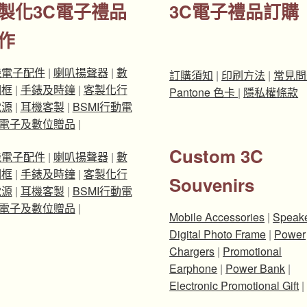
製化3C電子禮品
3C電子禮品訂購
作
機電子配件
|
喇叭揚聲器
|
數
訂購須知
|
印刷方法
|
常見問
相框
|
手錶及時鐘
|
客製化行
Pantone 色卡
|
隱私權條款
電源
|
耳機客製
|
BSMI行動電
電子及數位贈品
|
Custom 3C
機電子配件
|
喇叭揚聲器
|
數
相框
|
手錶及時鐘
|
客製化行
Souvenirs
電源
|
耳機客製
|
BSMI行動電
電子及數位贈品
|
Mobile Accessories
|
Speak
Digital Photo Frame
|
Power
Chargers
|
Promotional
Earphone
|
Power Bank
|
Electronic Promotional Gift
|