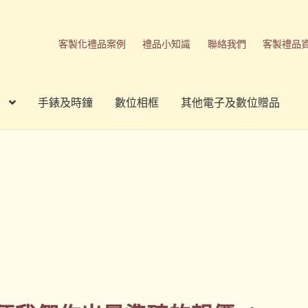
客製化禮品案例
禮品小知識
聯絡我們
客製禮品
手錶及時鐘
數位相框
其他電子及數位贈品
刷方式
台灣禮品
商店
客製化商品
客製化小知識
客製化禮品
我的帳號
春酒禮品
禮品
禮品公司
紀念品
結帳
聯絡我們
品
隱私權條款