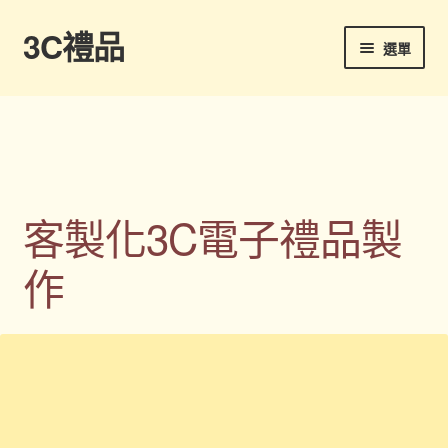
3C禮品
跳
跳
選單
至
至
導
主
首頁
覽
要
列
內
Panton色卡
容
Sample Page
客製化3C電子禮品製
企業禮品
作
印刷方式
台灣禮品
商店