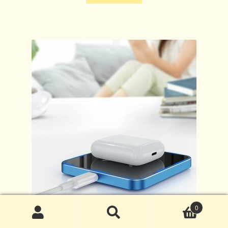
0
搜
搜
超薄金屬桌面無線充