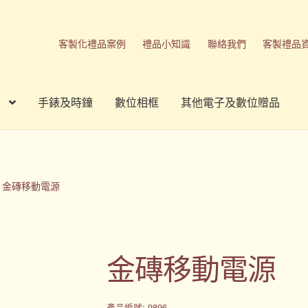
客製化禮品案例
禮品小知識
聯絡我們
客製禮品
手錶及時鐘
數位相框
其他電子及數位贈品
刷方式
台灣禮品
商店
客製化商品
客製化小知識
客製化禮品
我的帳號
春酒禮品
禮品
禮品公司
紀念品
結帳
聯絡我們
金磚移動電源
品
隱私權條款
金磚移動電源
產品編號: 9896