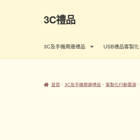
3C禮品
跳
跳
至
至
導
主
覽
要
3C及手機周邊禮品
USB禮品客製化
列
內
容
首頁
Panton色卡
Sample Page
企業禮品
印
客製禮品資訊
宣導品
尾牙禮品推薦
常見問題
首頁
3C及手機周邊禮品
客製化行動電源
股東會紀念品推薦
訂購須知
詢價單
購物車
贈