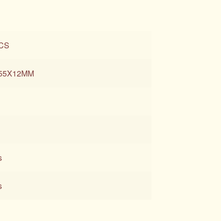
CS
55X12MM
s
s