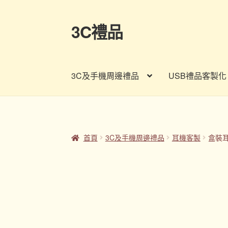
3C禮品
跳
跳
至
至
導
主
覽
要
3C及手機周邊禮品
USB禮品客製化
列
內
容
首頁
Panton色卡
Sample Page
企業禮品
印
客製禮品資訊
宣導品
尾牙禮品推薦
常見問題
首頁
3C及手機周邊禮品
耳機客製
盒裝
股東會紀念品推薦
訂購須知
詢價單
購物車
贈