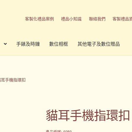
客製化禮品案例
禮品小知識
聯絡我們
客製禮品
手錶及時鐘
數位相框
其他電子及數位贈品
刷方式
台灣禮品
商店
客製化商品
客製化小知識
客製化禮品
我的帳號
春酒禮品
禮品
禮品公司
紀念品
結帳
聯絡我們
貓耳手機指環扣
品
隱私權條款
貓耳手機指環扣
產品編號: 9250