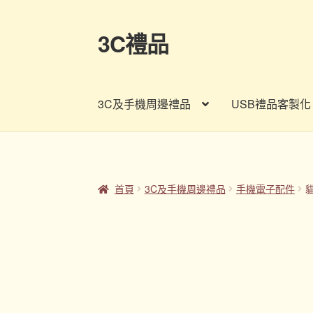
3C禮品
跳
跳
至
至
導
主
覽
要
3C及手機周邊禮品
USB禮品客製化
列
內
容
首頁
Panton色卡
Sample Page
企業禮品
印
客製禮品資訊
宣導品
尾牙禮品推薦
常見問題
首頁
3C及手機周邊禮品
手機電子配件
股東會紀念品推薦
訂購須知
詢價單
購物車
贈