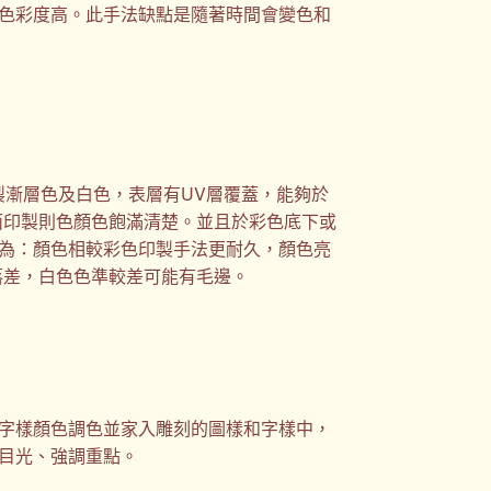
色彩度高。此手法缺點是隨著時間會變色和
製漸層色及白色，表層有UV層覆蓋，能夠於
面印製則色顏色飽滿清楚。並且於彩色底下或
為：顏色相較彩色印製手法更耐久，顏色亮
落差，白色色準較差可能有毛邊。
字樣顏色調色並家入雕刻的圖樣和字樣中，
目光、強調重點。