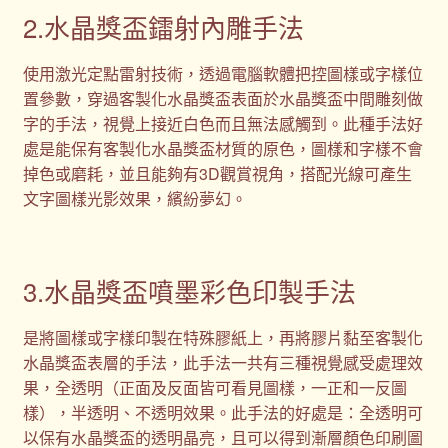
2.水晶獎盃鐳射內雕手法
使用激光定點雷射技術，透過電腦軟體把控圖樣或字樣位
置參數，穿過客製化水晶獎盃表面於水晶獎盃中間雕刻做
字的手法，視覺上接近白色而且無法感觸到。此種手法好
處是能保有客製化水晶獎盃材質的原色，圖樣和字樣不會
掉色或磨耗，並且能夠有3D觀賞視角，搭配光線可產生
文字圖樣光影效果，繽紛夢幻。
3.水晶獎盃噴墨彩色印製手法
是將圖樣或字樣印製在特殊膠紙上，再將膠片黏至客製化
水晶獎盃表層的手法，此手法一共有三種視覺感受處理效
果，全透明（正面及反面皆可看見圖樣，一正和一反圖
樣），半透明、不透明效果。此手法的好處是：全透明可
以保有水晶獎盃的透明晶亮，且可以得到漸層顏色印刷圖