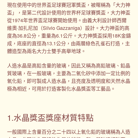
現在使用中的世界盃足球賽冠軍獎盃，被暱稱為「大力神
盃」，是第二代設計使用的世界杯足球賽獎盃，大力神盃
從1974年世界盃足球賽開始使用。由義大利設計師西爾
維奧·加扎尼加（Silvio Gazzaniga）設計。大力神盃的高
度為36.8公分，重量為6.1公斤。大力神獎盃採用18K金鑄
成，底座的直徑為13.1公分，由兩層綠色孔雀石打造，主
體造型為兩名大力士雙手高舉地球。
人造水晶是高鉛含量的玻璃，因此又稱為高鉛玻璃、鉛晶
質玻璃，在一般玻璃，主要為二氧化矽中添加一定比例的
氧化鉛，即可製成人造水晶，且亮度及透明度和天然水晶
極為相近，可用於打造客製化水晶獎盃等工藝品。
1.水晶獎盃獎座材質特點
一般國際上含量百分之二十四以上氧化鉛的玻璃稱為人造