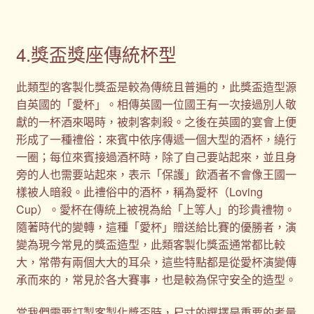
4.獎盃獎座傳統杯型
此類型的客製化獎盃是較為傳統且普遍的，此獎盃造型源
自英國的「愛杯」。相傳英國一位國王有一次接過別人敬
獻的一杯酒來喝時，被刺客刺殺。之後在英國的宴會上便
形成了一種禮俗：來賓中依序傳遞一個大型的酒杯，繞行
一圈；每位來賓接過酒杯時，除了自己要站起來，並且身
旁的人也需要站起來，表示「保護」飲酒者不會像王國一
樣被人暗殺。此禮俗中的酒杯，稱為愛杯（Loving
Cup）。愛杯在傳統上被視為給「上等人」的珍貴禮物。
隨著時代的變轉，這種「愛杯」贈送給比賽的優勝者，演
變為現今常見的獎盃造型，此類客製化獎盃通常都比較
大，常帶有兩個大大的耳朵，這些特點都是從愛杯演變傳
承而來的，常見於各大賽事，也是較為保守安全的造型。
當我們需要訂製客製化獎盃時，尺寸的選擇是重要的考量