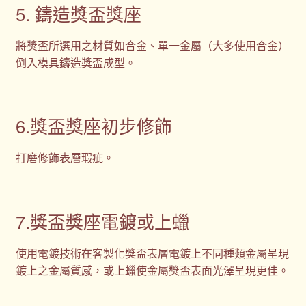
5. 鑄造獎盃獎座
將獎盃所選用之材質如合金、單一金屬（大多使用合金）
倒入模具鑄造獎盃成型。
6.獎盃獎座初步修飾
打磨修飾表層瑕疵。
7.獎盃獎座電鍍或上蠟
使用電鍍技術在客製化獎盃表層電鍍上不同種類金屬呈現
鍍上之金屬質感，或上蠟使金屬獎盃表面光澤呈現更佳。