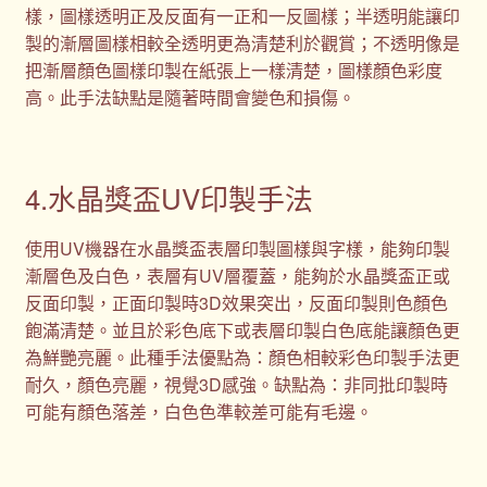
樣，圖樣透明正及反面有一正和一反圖樣；半透明能讓印
製的漸層圖樣相較全透明更為清楚利於觀賞；不透明像是
把漸層顏色圖樣印製在紙張上一樣清楚，圖樣顏色彩度
高。此手法缺點是隨著時間會變色和損傷。
4.水晶獎盃UV印製手法
使用UV機器在水晶獎盃表層印製圖樣與字樣，能夠印製
漸層色及白色，表層有UV層覆蓋，能夠於水晶獎盃正或
反面印製，正面印製時3D效果突出，反面印製則色顏色
飽滿清楚。並且於彩色底下或表層印製白色底能讓顏色更
為鮮艷亮麗。此種手法優點為：顏色相較彩色印製手法更
耐久，顏色亮麗，視覺3D感強。缺點為：非同批印製時
可能有顏色落差，白色色準較差可能有毛邊。