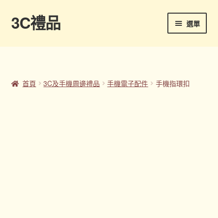
3C禮品
跳
跳
選單
至
至
導
主
首頁
覽
要
列
內
Panton色卡
容
首頁
3C及手機周邊禮品
手機電子配件
手機指環扣
Sample Page
企業禮品
印刷方式
台灣禮品
商店