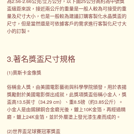
為2.56-2.66公克/立方公分，以下圖25公分高約為中號獎
盃級距來說，接近兩公斤的重量是一般人較為可接受的重
量及尺寸大小，也是一般較為建議訂購客製化水晶獎盃的
尺寸，但是當然還是可依據客戶的需求進行客製化尺寸大
小的訂製。
3.著名獎盃尺寸規格
(1)奧斯卡金像獎
俗稱金人獎，由美國電影藝術與科學學院頒發，用於表揚
獎勵對於美國電影傑出成就，此獎項獎盃俗稱小金人，獎
盃高13.5英寸（34.29 cm）、重8.5磅（約3.85公斤）。
小金人是由錫銻銅合金磨光後，鍍上10K金箔，再經過精
磨，鍍上24K金箔，並於外層塗上發光漆生產而成的。
(2)世界盃足球賽冠軍獎盃