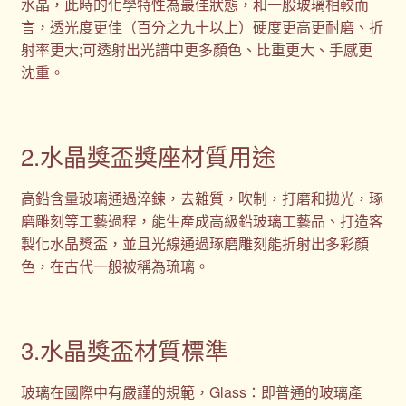
水晶，此時的化學特性為最佳狀態，和一般玻璃相較而
言，透光度更佳（百分之九十以上）硬度更高更耐磨、折
射率更大;可透射出光譜中更多顏色、比重更大、手感更
沈重。
2.水晶獎盃獎座材質用途
高鉛含量玻璃通過淬鍊，去雜質，吹制，打磨和拋光，琢
磨雕刻等工藝過程，能生產成高級鉛玻璃工藝品、打造客
製化水晶獎盃，並且光線通過琢磨雕刻能折射出多彩顏
色，在古代一般被稱為琉璃。
3.水晶獎盃材質標準
玻璃在國際中有嚴謹的規範，Glass：即普通的玻璃產