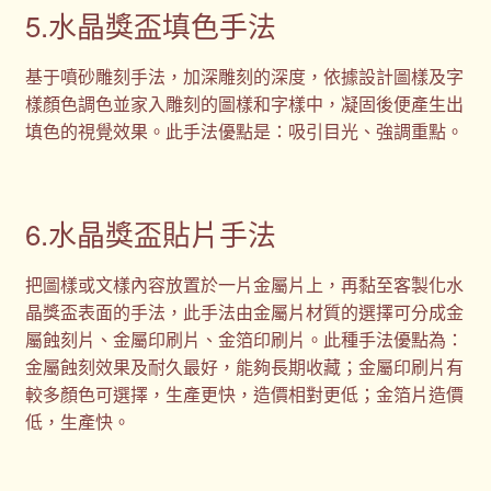
5.水晶獎盃填色手法
基于噴砂雕刻手法，加深雕刻的深度，依據設計圖樣及字
樣顏色調色並家入雕刻的圖樣和字樣中，凝固後便產生出
填色的視覺效果。此手法優點是：吸引目光、強調重點。
6.水晶獎盃貼片手法
把圖樣或文樣內容放置於一片金屬片上，再黏至客製化水
晶獎盃表面的手法，此手法由金屬片材質的選擇可分成金
屬蝕刻片、金屬印刷片、金箔印刷片。此種手法優點為：
金屬蝕刻效果及耐久最好，能夠長期收藏；金屬印刷片有
較多顏色可選擇，生產更快，造價相對更低；金箔片造價
低，生產快。