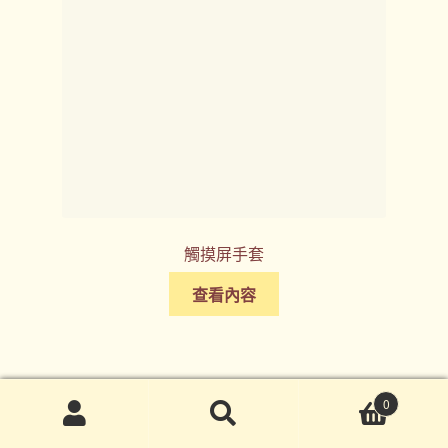
觸摸屏手套
查看內容
0
搜
搜
尋
尋