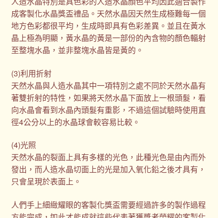
人造水晶特別是具色彩的人造水晶顏色平均因此適合製作
成客製化水晶獎盃禮品。天然水晶因天然生成極難每一個
地方色彩都很平均，生成時即具有色彩差異。並且在黃水
晶上極為明顯，黃水晶的黃是一部份的內含物的顏色輻射
至整塊水晶，並非整塊水晶皆是黃的。
(3)利用折射
天然水晶與人造水晶其中一項特別之處不同於天然水晶有
著雙折射的特性，如果將天然水晶下面放上一根頭髮，看
向水晶會看到水晶內頭髮有重影，不過這個試驗時使用直
徑4公分以上的水晶球會較容易比較。
(4)光照
天然水晶的裂面上具有多樣的光色，此種光色是由內而外
發出，而人造水晶切面上的光是加入氧化鉛之後才具有，
只會呈現於表面上。
人們手上細緻耀眼的客製化獎盃需要經過許多的製作過程
方能完成，如此才能成就這些代表著獲獎者榮耀的客製化