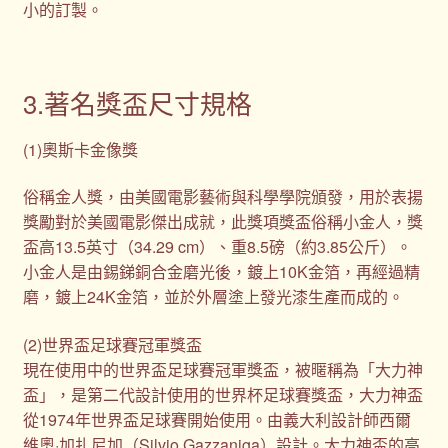
小的訂製。
3.著名獎盃尺寸規格
(1)奧斯卡金像獎
俗稱金人獎，由美國電影藝術與科學學院頒發，用於表揚
獎勵對於美國電影傑出成就，此獎項獎盃俗稱小金人，獎
盃高13.5英寸（34.29 cm）、重8.5磅（約3.85公斤）。
小金人是由錫銻銅合金磨光後，鍍上10K金箔，再經過精
磨，鍍上24K金箔，並於外層塗上發光漆生產而成的。
(2)世界盃足球賽冠軍獎盃
現在使用中的世界盃足球賽冠軍獎盃，被暱稱為「大力神
盃」，是第二代設計使用的世界杯足球賽獎盃，大力神盃
從1974年世界盃足球賽開始使用。由義大利設計師西爾
維奧·加扎尼加（Silvio Gazzaniga）設計。大力神盃的高