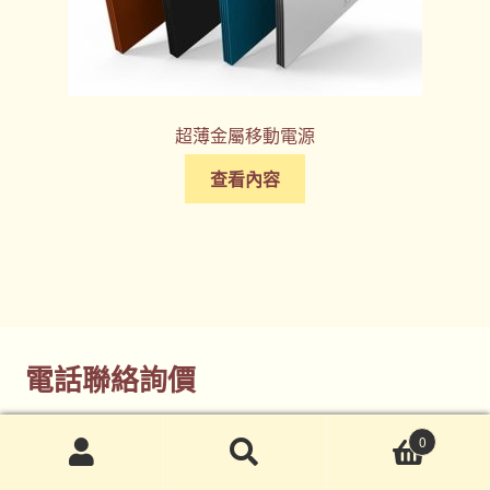
超薄金屬移動電源
查看內容
電話聯絡詢價
(02)7729-4140
0
搜
搜
尋
尋