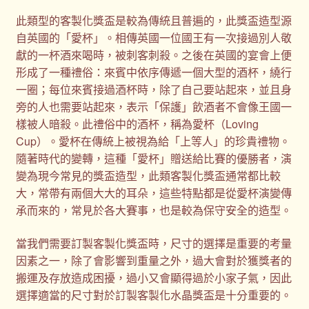
此類型的客製化獎盃是較為傳統且普遍的，此獎盃造型源
自英國的「愛杯」。相傳英國一位國王有一次接過別人敬
獻的一杯酒來喝時，被刺客刺殺。之後在英國的宴會上便
形成了一種禮俗：來賓中依序傳遞一個大型的酒杯，繞行
一圈；每位來賓接過酒杯時，除了自己要站起來，並且身
旁的人也需要站起來，表示「保護」飲酒者不會像王國一
樣被人暗殺。此禮俗中的酒杯，稱為愛杯（Loving
Cup）。愛杯在傳統上被視為給「上等人」的珍貴禮物。
隨著時代的變轉，這種「愛杯」贈送給比賽的優勝者，演
變為現今常見的獎盃造型，此類客製化獎盃通常都比較
大，常帶有兩個大大的耳朵，這些特點都是從愛杯演變傳
承而來的，常見於各大賽事，也是較為保守安全的造型。
當我們需要訂製客製化獎盃時，尺寸的選擇是重要的考量
因素之一，除了會影響到重量之外，過大會對於獲獎者的
搬運及存放造成困擾，過小又會顯得過於小家子氣，因此
選擇適當的尺寸對於訂製客製化水晶獎盃是十分重要的。