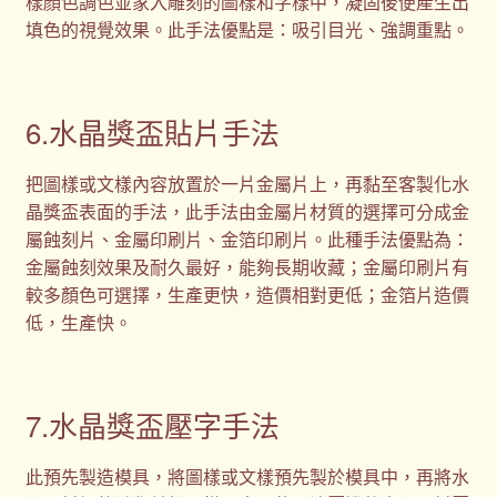
樣顏色調色並家入雕刻的圖樣和字樣中，凝固後便產生出
填色的視覺效果。此手法優點是：吸引目光、強調重點。
6.水晶獎盃貼片手法
把圖樣或文樣內容放置於一片金屬片上，再黏至客製化水
晶獎盃表面的手法，此手法由金屬片材質的選擇可分成金
屬蝕刻片、金屬印刷片、金箔印刷片。此種手法優點為：
金屬蝕刻效果及耐久最好，能夠長期收藏；金屬印刷片有
較多顏色可選擇，生產更快，造價相對更低；金箔片造價
低，生產快。
7.水晶獎盃壓字手法
此預先製造模具，將圖樣或文樣預先製於模具中，再將水