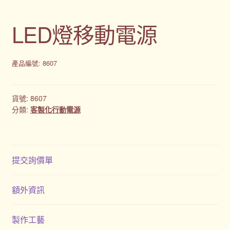
客製化商品
LED燈移動電源
客製化小知識
客製化禮品
產品編號: 8607
客製禮品資訊
貨號:
8607
分類:
客製化行動電源
宣導品
尾牙禮品推薦
提交詢價單
常見問題
額外資訊
我的帳號
製作工藝
春酒禮品