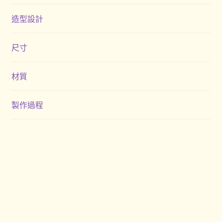
造型設計
禮品
尺寸
禮品公司
紀念品
材質
結帳
製作過程
聯絡我們
股東會紀念品推薦
訂購須知
詢價單