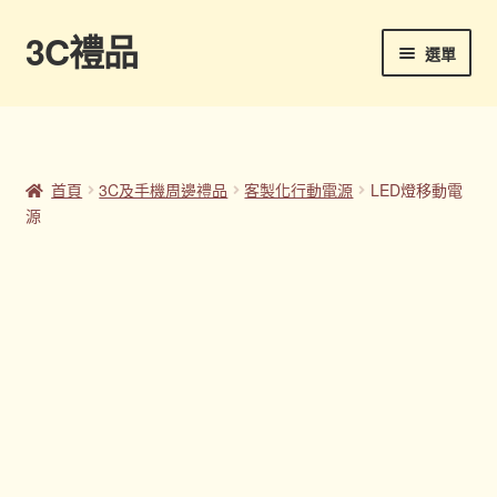
3C禮品
跳
跳
選單
至
至
導
主
首頁
覽
要
列
內
Panton色卡
容
首頁
3C及手機周邊禮品
客製化行動電源
LED燈移動電
源
Sample Page
企業禮品
印刷方式
台灣禮品
商店