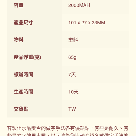
容量
2000MAH
產品尺寸
101 x 27 x 23MM
物料
塑料
產品淨重(克)
65g
樣辦時間
7天
生產時間
10天
交貨點
TW
客製化水晶獎盃的做字手法各有優缺點，有些是耐久、有
些是文字效果出眾，以下將為您比較介紹各式做字手法的