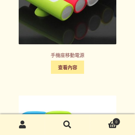
手機座移動電源
查看內容
0
搜
搜
尋
尋