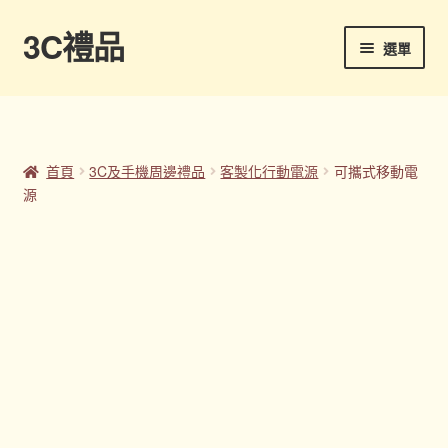
3C禮品
跳
跳
選單
至
至
導
主
首頁
覽
要
列
內
Panton色卡
容
首頁
3C及手機周邊禮品
客製化行動電源
可攜式移動電
源
Sample Page
企業禮品
印刷方式
台灣禮品
商店