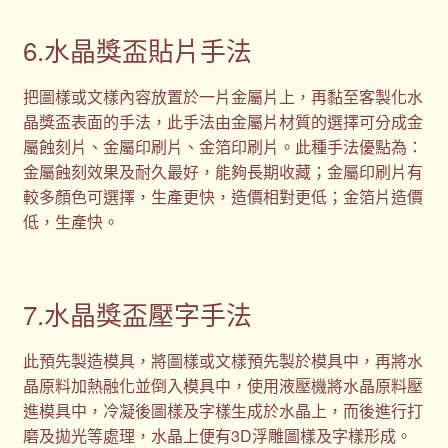
6.水晶獎盃貼片手法
把圖樣或文樣內容放置於一片金屬片上，再黏至客製化水
晶獎盃表面的手法，此手法由金屬片材質的選擇可分成金
屬蝕刻片、金屬印刷片、金箔印刷片。此種手法優點為：
金屬蝕刻效果及耐久最好，能夠長期收藏；金屬印刷片有
較多顏色可選擇，生產更快，造價相對更低；金箔片造價
低，生產快。
7.水晶獎盃壓字手法
此預先製造模具，將圖樣或文樣預先製於模具中，再將水
晶原料加熱融化並倒入模具中，使用液壓機將水晶原料壓
進模具中，冷凝後圖樣及字樣生成於水晶上，而後進行打
磨及拋光等處理，水晶上便有3D浮雕圖樣及字樣形成。