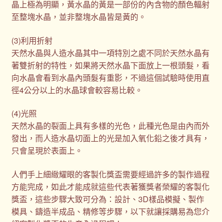
晶上極為明顯，黃水晶的黃是一部份的內含物的顏色輻射
至整塊水晶，並非整塊水晶皆是黃的。
(3)利用折射
天然水晶與人造水晶其中一項特別之處不同於天然水晶有
著雙折射的特性，如果將天然水晶下面放上一根頭髮，看
向水晶會看到水晶內頭髮有重影，不過這個試驗時使用直
徑4公分以上的水晶球會較容易比較。
(4)光照
天然水晶的裂面上具有多樣的光色，此種光色是由內而外
發出，而人造水晶切面上的光是加入氧化鉛之後才具有，
只會呈現於表面上。
人們手上細緻耀眼的客製化獎盃需要經過許多的製作過程
方能完成，如此才能成就這些代表著獲獎者榮耀的客製化
獎盃，這些步驟大致可分為：設計、3D樣品模擬、製作
模具、鑄造半成品、精修等步驟，以下就讓採購易為您介