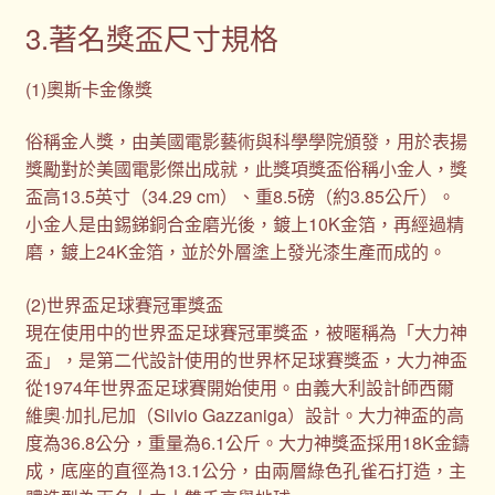
3.著名獎盃尺寸規格
(1)奧斯卡金像獎
俗稱金人獎，由美國電影藝術與科學學院頒發，用於表揚
獎勵對於美國電影傑出成就，此獎項獎盃俗稱小金人，獎
盃高13.5英寸（34.29 cm）、重8.5磅（約3.85公斤）。
小金人是由錫銻銅合金磨光後，鍍上10K金箔，再經過精
磨，鍍上24K金箔，並於外層塗上發光漆生產而成的。
(2)世界盃足球賽冠軍獎盃
現在使用中的世界盃足球賽冠軍獎盃，被暱稱為「大力神
盃」，是第二代設計使用的世界杯足球賽獎盃，大力神盃
從1974年世界盃足球賽開始使用。由義大利設計師西爾
維奧·加扎尼加（Silvio Gazzaniga）設計。大力神盃的高
度為36.8公分，重量為6.1公斤。大力神獎盃採用18K金鑄
成，底座的直徑為13.1公分，由兩層綠色孔雀石打造，主