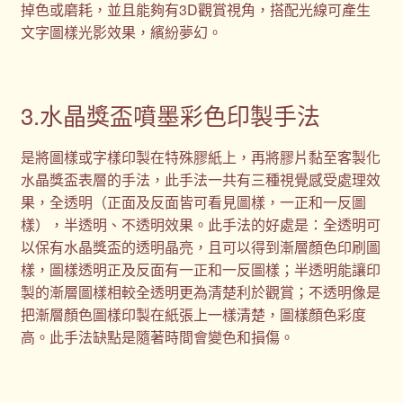
掉色或磨耗，並且能夠有3D觀賞視角，搭配光線可產生
文字圖樣光影效果，繽紛夢幻。
3.水晶獎盃噴墨彩色印製手法
是將圖樣或字樣印製在特殊膠紙上，再將膠片黏至客製化
水晶獎盃表層的手法，此手法一共有三種視覺感受處理效
果，全透明（正面及反面皆可看見圖樣，一正和一反圖
樣），半透明、不透明效果。此手法的好處是：全透明可
以保有水晶獎盃的透明晶亮，且可以得到漸層顏色印刷圖
樣，圖樣透明正及反面有一正和一反圖樣；半透明能讓印
製的漸層圖樣相較全透明更為清楚利於觀賞；不透明像是
把漸層顏色圖樣印製在紙張上一樣清楚，圖樣顏色彩度
高。此手法缺點是隨著時間會變色和損傷。