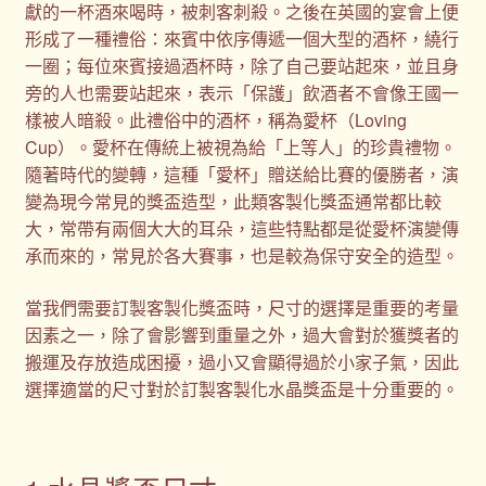
獻的一杯酒來喝時，被刺客刺殺。之後在英國的宴會上便
形成了一種禮俗：來賓中依序傳遞一個大型的酒杯，繞行
一圈；每位來賓接過酒杯時，除了自己要站起來，並且身
旁的人也需要站起來，表示「保護」飲酒者不會像王國一
樣被人暗殺。此禮俗中的酒杯，稱為愛杯（Loving
Cup）。愛杯在傳統上被視為給「上等人」的珍貴禮物。
隨著時代的變轉，這種「愛杯」贈送給比賽的優勝者，演
變為現今常見的獎盃造型，此類客製化獎盃通常都比較
大，常帶有兩個大大的耳朵，這些特點都是從愛杯演變傳
承而來的，常見於各大賽事，也是較為保守安全的造型。
當我們需要訂製客製化獎盃時，尺寸的選擇是重要的考量
因素之一，除了會影響到重量之外，過大會對於獲獎者的
搬運及存放造成困擾，過小又會顯得過於小家子氣，因此
選擇適當的尺寸對於訂製客製化水晶獎盃是十分重要的。