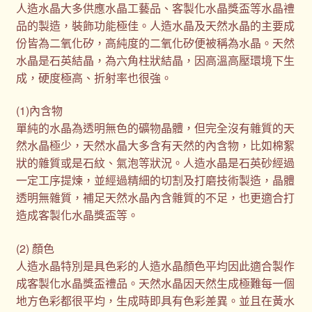
人造水晶大多供應水晶工藝品、客製化水晶獎盃等水晶禮
品的製造，裝飾功能極佳。人造水晶及天然水晶的主要成
份皆為二氧化矽，高純度的二氧化矽便被稱為水晶。天然
水晶是石英結晶，為六角柱狀結晶，因高溫高壓環境下生
成，硬度極高、折射率也很強。
(1)內含物
單純的水晶為透明無色的礦物晶體，但完全沒有雜質的天
然水晶極少，天然水晶大多含有天然的內含物，比如棉絮
狀的雜質或是石紋、氣泡等狀況。人造水晶是石英砂經過
一定工序提煉，並經過精細的切割及打磨技術製造，晶體
透明無雜質，補足天然水晶內含雜質的不足，也更適合打
造成客製化水晶獎盃等。
(2) 顏色
人造水晶特別是具色彩的人造水晶顏色平均因此適合製作
成客製化水晶獎盃禮品。天然水晶因天然生成極難每一個
地方色彩都很平均，生成時即具有色彩差異。並且在黃水