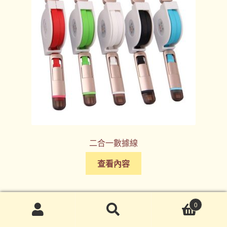
二合一數據線
查看內容
0
搜
搜
尋
尋