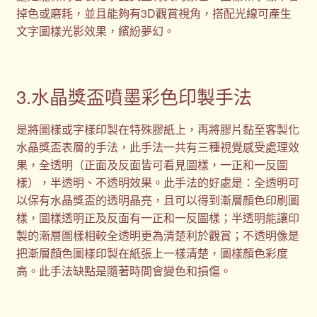
掉色或磨耗，並且能夠有3D觀賞視角，搭配光線可產生
文字圖樣光影效果，繽紛夢幻。
3.水晶獎盃噴墨彩色印製手法
是將圖樣或字樣印製在特殊膠紙上，再將膠片黏至客製化
水晶獎盃表層的手法，此手法一共有三種視覺感受處理效
果，全透明（正面及反面皆可看見圖樣，一正和一反圖
樣），半透明、不透明效果。此手法的好處是：全透明可
以保有水晶獎盃的透明晶亮，且可以得到漸層顏色印刷圖
樣，圖樣透明正及反面有一正和一反圖樣；半透明能讓印
製的漸層圖樣相較全透明更為清楚利於觀賞；不透明像是
把漸層顏色圖樣印製在紙張上一樣清楚，圖樣顏色彩度
高。此手法缺點是隨著時間會變色和損傷。