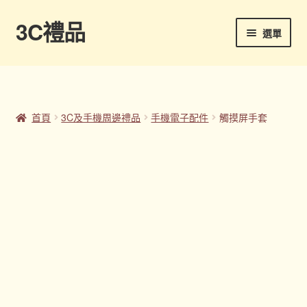
3C禮品
跳
跳
選單
至
至
導
主
首頁
覽
要
列
內
Panton色卡
容
首頁
3C及手機周邊禮品
手機電子配件
觸摸屏手套
Sample Page
企業禮品
印刷方式
台灣禮品
商店