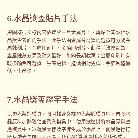
6.水晶獎盃貼片手法
把圖樣或文樣內容放置於一片金屬片上，再黏至客製化水
晶獎盃表面的手法，此手法由金屬片材質的選擇可分成金
屬蝕刻片、金屬印刷片、金箔印刷片。此種手法優點為：
金屬蝕刻效果及耐久最好，能夠長期收藏；金屬印刷片有
較多顏色可選擇，生產更快，造價相對更低；金箔片造價
低，生產快。
7.水晶獎盃壓字手法
此預先製造模具，將圖樣或文樣預先製於模具中，再將水
晶原料加熱融化並倒入模具中，使用液壓機將水晶原料壓
進模具中，冷凝後圖樣及字樣生成於水晶上，而後進行打
磨及拋光等處理，水晶上便有3D浮雕圖樣及字樣形成。