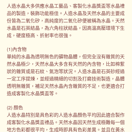
人造水晶大多供應水晶工藝品、客製化水晶獎盃等水晶禮
品的製造，裝飾功能極佳。人造水晶及天然水晶的主要成
份皆為二氧化矽，高純度的二氧化矽便被稱為水晶。天然
水晶是石英結晶，為六角柱狀結晶，因高溫高壓環境下生
成，硬度極高、折射率也很強。
(1)內含物
單純的水晶為透明無色的礦物晶體，但完全沒有雜質的天
然水晶極少，天然水晶大多含有天然的內含物，比如棉絮
狀的雜質或是石紋、氣泡等狀況。人造水晶是石英砂經過
一定工序提煉，並經過精細的切割及打磨技術製造，晶體
透明無雜質，補足天然水晶內含雜質的不足，也更適合打
造成客製化水晶獎盃等。
(2) 顏色
人造水晶特別是具色彩的人造水晶顏色平均因此適合製作
成客製化水晶獎盃禮品。天然水晶因天然生成極難每一個
地方色彩都很平均，生成時即具有色彩差異。並且在黃水