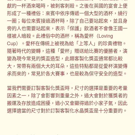
獻的一杯酒來喝時，被刺客刺殺。之後在英國的宴會上便
形成了一種禮俗：來賓中依序傳遞一個大型的酒杯，繞行
一圈；每位來賓接過酒杯時，除了自己要站起來，並且身
旁的人也需要站起來，表示「保護」飲酒者不會像王國一
樣被人暗殺。此禮俗中的酒杯，稱為愛杯（Loving
Cup）。愛杯在傳統上被視為給「上等人」的珍貴禮物。
隨著時代的變轉，這種「愛杯」贈送給比賽的優勝者，演
變為現今常見的獎盃造型，此類客製化獎盃通常都比較
大，常帶有兩個大大的耳朵，這些特點都是從愛杯演變傳
承而來的，常見於各大賽事，也是較為保守安全的造型。
當我們需要訂製客製化獎盃時，尺寸的選擇是重要的考量
因素之一，除了會影響到重量之外，過大會對於獲獎者的
搬運及存放造成困擾，過小又會顯得過於小家子氣，因此
選擇適當的尺寸對於訂製客製化水晶獎盃是十分重要的。