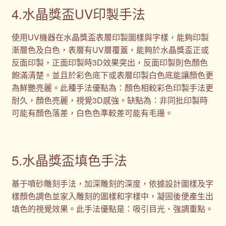
4.水晶獎盃UV印製手法
使用UV機器在水晶獎盃表層印製圖樣與字樣，能夠印製
漸層色及白色，表層有UV層覆蓋，能夠於水晶獎盃正或
反面印製，正面印製時3D效果突出，反面印製則色顏色
飽滿清楚。並且於彩色底下或表層印製白色底能讓顏色更
為鮮艷亮麗。此種手法優點為：顏色相較彩色印製手法更
耐久，顏色亮麗，視覺3D感強。缺點為：非同批印製時
可能有顏色落差，白色色準較差可能有毛邊。
5.水晶獎盃填色手法
基于噴砂雕刻手法，加深雕刻的深度，依據設計圖樣及字
樣顏色調色並家入雕刻的圖樣和字樣中，凝固後便產生出
填色的視覺效果。此手法優點是：吸引目光、強調重點。