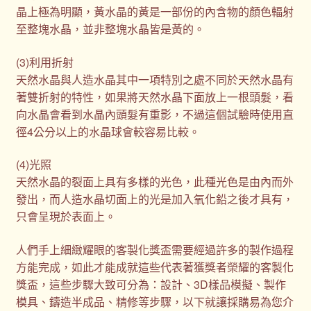
晶上極為明顯，黃水晶的黃是一部份的內含物的顏色輻射
至整塊水晶，並非整塊水晶皆是黃的。
(3)利用折射
天然水晶與人造水晶其中一項特別之處不同於天然水晶有
著雙折射的特性，如果將天然水晶下面放上一根頭髮，看
向水晶會看到水晶內頭髮有重影，不過這個試驗時使用直
徑4公分以上的水晶球會較容易比較。
(4)光照
天然水晶的裂面上具有多樣的光色，此種光色是由內而外
發出，而人造水晶切面上的光是加入氧化鉛之後才具有，
只會呈現於表面上。
人們手上細緻耀眼的客製化獎盃需要經過許多的製作過程
方能完成，如此才能成就這些代表著獲獎者榮耀的客製化
獎盃，這些步驟大致可分為：設計、3D樣品模擬、製作
模具、鑄造半成品、精修等步驟，以下就讓採購易為您介