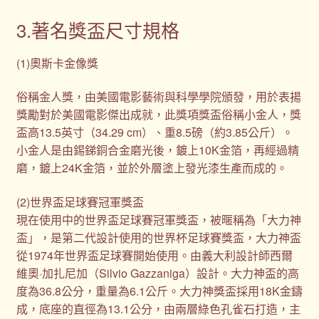
3.著名獎盃尺寸規格
(1)奧斯卡金像獎
俗稱金人獎，由美國電影藝術與科學學院頒發，用於表揚
獎勵對於美國電影傑出成就，此獎項獎盃俗稱小金人，獎
盃高13.5英寸（34.29 cm）、重8.5磅（約3.85公斤）。
小金人是由錫銻銅合金磨光後，鍍上10K金箔，再經過精
磨，鍍上24K金箔，並於外層塗上發光漆生產而成的。
(2)世界盃足球賽冠軍獎盃
現在使用中的世界盃足球賽冠軍獎盃，被暱稱為「大力神
盃」，是第二代設計使用的世界杯足球賽獎盃，大力神盃
從1974年世界盃足球賽開始使用。由義大利設計師西爾
維奧·加扎尼加（Silvio Gazzaniga）設計。大力神盃的高
度為36.8公分，重量為6.1公斤。大力神獎盃採用18K金鑄
成，底座的直徑為13.1公分，由兩層綠色孔雀石打造，主