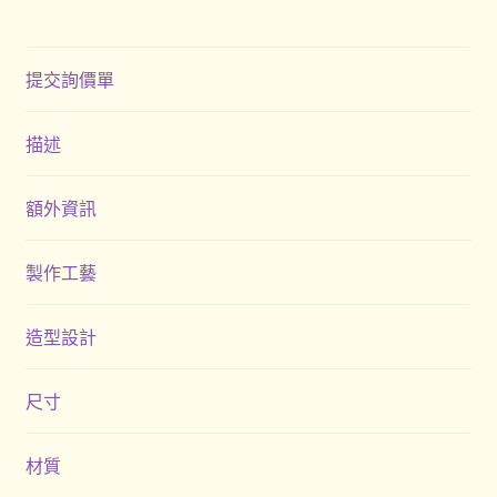
購物車
提交詢價單
贈品
隱私權條款
描述
額外資訊
製作工藝
造型設計
尺寸
材質