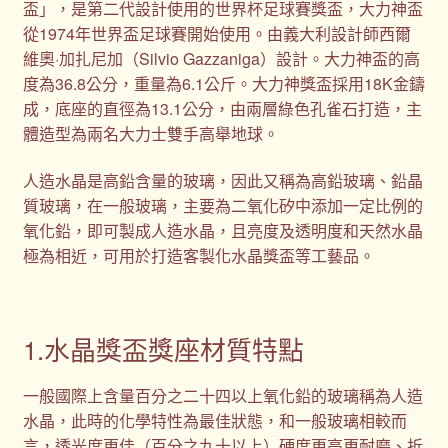
盃」，是第二代設計使用的世界杯足球賽獎盃，大力神盃
從1974年世界盃足球賽開始使用。由義大利設計師西爾
維奧·加扎尼加（Silvio Gazzaniga）設計。大力神盃的高
度為36.8公分，重量為6.1公斤。大力神獎盃採用18K金鑄
成，底座的直徑為13.1公分，由兩層綠色孔雀石打造，主
體造型為兩名大力士雙手高舉地球。
人造水晶是高鉛含量的玻璃，因此又稱為高鉛玻璃、鉛晶
質玻璃，在一般玻璃，主要為二氧化矽中添加一定比例的
氧化鉛，即可製成人造水晶，且亮度及透明度和天然水晶
極為相近，可用於打造客製化水晶獎盃等工藝品。
1.水晶獎盃獎座材質特點
一般國際上含量百分之二十四以上氧化鉛的玻璃稱為人造
水晶，此時的化學特性為最佳狀態，和一般玻璃相較而
言，透光度更佳（百分之九十以上）硬度更高更耐磨、折