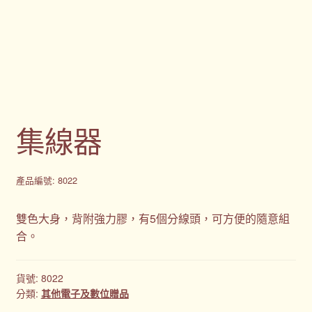
禮品
禮品公司
紀念品
集線器
結帳
聯絡我們
產品編號: 8022
股東會紀念品推薦
雙色大身，背附強力膠，有5個分線頭，可方便的隨意組
合。
訂購須知
貨號:
8022
詢價單
分類:
其他電子及數位贈品