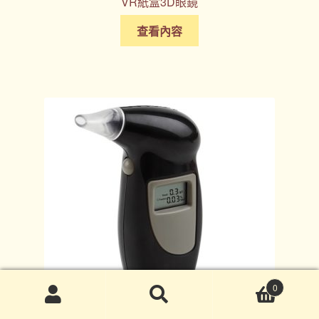
VR紙盒3D眼鏡
查看內容
0
搜
搜
尋
尋