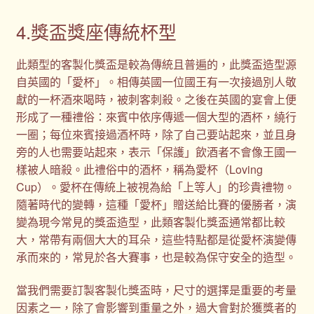
4.獎盃獎座傳統杯型
此類型的客製化獎盃是較為傳統且普遍的，此獎盃造型源
自英國的「愛杯」。相傳英國一位國王有一次接過別人敬
獻的一杯酒來喝時，被刺客刺殺。之後在英國的宴會上便
形成了一種禮俗：來賓中依序傳遞一個大型的酒杯，繞行
一圈；每位來賓接過酒杯時，除了自己要站起來，並且身
旁的人也需要站起來，表示「保護」飲酒者不會像王國一
樣被人暗殺。此禮俗中的酒杯，稱為愛杯（Loving
Cup）。愛杯在傳統上被視為給「上等人」的珍貴禮物。
隨著時代的變轉，這種「愛杯」贈送給比賽的優勝者，演
變為現今常見的獎盃造型，此類客製化獎盃通常都比較
大，常帶有兩個大大的耳朵，這些特點都是從愛杯演變傳
承而來的，常見於各大賽事，也是較為保守安全的造型。
當我們需要訂製客製化獎盃時，尺寸的選擇是重要的考量
因素之一，除了會影響到重量之外，過大會對於獲獎者的