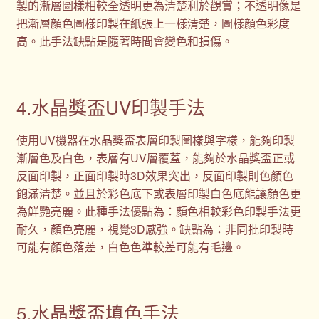
製的漸層圖樣相較全透明更為清楚利於觀賞；不透明像是
把漸層顏色圖樣印製在紙張上一樣清楚，圖樣顏色彩度
高。此手法缺點是隨著時間會變色和損傷。
4.水晶獎盃UV印製手法
使用UV機器在水晶獎盃表層印製圖樣與字樣，能夠印製
漸層色及白色，表層有UV層覆蓋，能夠於水晶獎盃正或
反面印製，正面印製時3D效果突出，反面印製則色顏色
飽滿清楚。並且於彩色底下或表層印製白色底能讓顏色更
為鮮艷亮麗。此種手法優點為：顏色相較彩色印製手法更
耐久，顏色亮麗，視覺3D感強。缺點為：非同批印製時
可能有顏色落差，白色色準較差可能有毛邊。
5.水晶獎盃填色手法