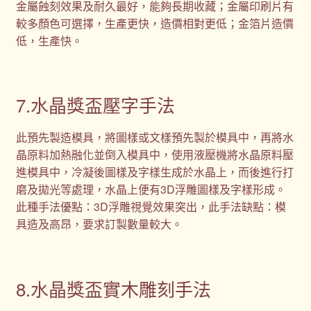
金屬蝕刻效果及耐久最好，能夠長期收藏；金屬印刷片有
較多顏色可選擇，生產更快，造價相對更低；金箔片造價
低，生產快。
7.水晶獎盃壓字手法
此預先製造模具，將圖樣或文樣預先製於模具中，再將水
晶原料加熱融化並倒入模具中，使用液壓機將水晶原料壓
進模具中，冷凝後圖樣及字樣生成於水晶上，而後進行打
磨及拋光等處理，水晶上便有3D浮雕圖樣及字樣形成。
此種手法優點：3D浮雕視覺效果突出，此手法缺點：模
具造及高昂，要求訂製數量較大。
8.水晶獎盃實木雕刻手法