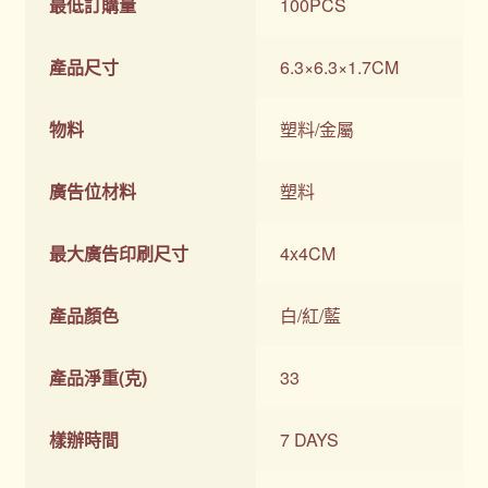
最低訂購量
100PCS
產品尺寸
6.3×6.3×1.7CM
物料
塑料/金屬
廣告位材料
塑料
最大廣告印刷尺寸
4x4CM
產品顏色
白/紅/藍
產品淨重(克)
33
樣辦時間
7 DAYS