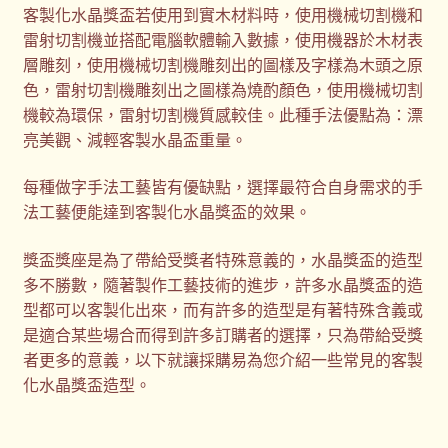
客製化水晶獎盃若使用到實木材料時，使用機械切割機和
雷射切割機並搭配電腦軟體輸入數據，使用機器於木材表
層雕刻，使用機械切割機雕刻出的圖樣及字樣為木頭之原
色，雷射切割機雕刻出之圖樣為燒酌顏色，使用機械切割
機較為環保，雷射切割機質感較佳。此種手法優點為：漂
亮美觀、減輕客製水晶盃重量。
每種做字手法工藝皆有優缺點，選擇最符合自身需求的手
法工藝便能達到客製化水晶獎盃的效果。
獎盃獎座是為了帶給受獎者特殊意義的，水晶獎盃的造型
多不勝數，隨著製作工藝技術的進步，許多水晶獎盃的造
型都可以客製化出來，而有許多的造型是有著特殊含義或
是適合某些場合而得到許多訂購者的選擇，只為帶給受獎
者更多的意義，以下就讓採購易為您介紹一些常見的客製
化水晶獎盃造型。