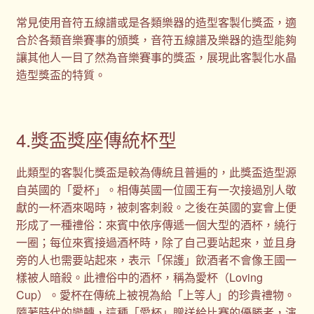
常見使用音符五線譜或是各類樂器的造型客製化獎盃，適
合於各類音樂賽事的頒獎，音符五線譜及樂器的造型能夠
讓其他人一目了然為音樂賽事的獎盃，展現此客製化水晶
造型獎盃的特質。
4.獎盃獎座傳統杯型
此類型的客製化獎盃是較為傳統且普遍的，此獎盃造型源
自英國的「愛杯」。相傳英國一位國王有一次接過別人敬
獻的一杯酒來喝時，被刺客刺殺。之後在英國的宴會上便
形成了一種禮俗：來賓中依序傳遞一個大型的酒杯，繞行
一圈；每位來賓接過酒杯時，除了自己要站起來，並且身
旁的人也需要站起來，表示「保護」飲酒者不會像王國一
樣被人暗殺。此禮俗中的酒杯，稱為愛杯（Loving
Cup）。愛杯在傳統上被視為給「上等人」的珍貴禮物。
隨著時代的變轉，這種「愛杯」贈送給比賽的優勝者，演