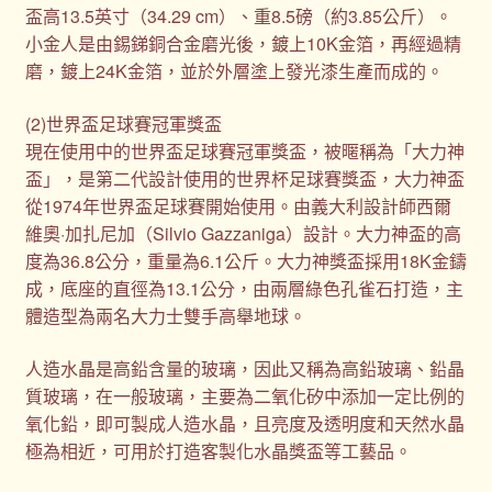
盃高13.5英寸（34.29 cm）、重8.5磅（約3.85公斤）。
小金人是由錫銻銅合金磨光後，鍍上10K金箔，再經過精
磨，鍍上24K金箔，並於外層塗上發光漆生產而成的。
(2)世界盃足球賽冠軍獎盃
現在使用中的世界盃足球賽冠軍獎盃，被暱稱為「大力神
盃」，是第二代設計使用的世界杯足球賽獎盃，大力神盃
從1974年世界盃足球賽開始使用。由義大利設計師西爾
維奧·加扎尼加（Silvio Gazzaniga）設計。大力神盃的高
度為36.8公分，重量為6.1公斤。大力神獎盃採用18K金鑄
成，底座的直徑為13.1公分，由兩層綠色孔雀石打造，主
體造型為兩名大力士雙手高舉地球。
人造水晶是高鉛含量的玻璃，因此又稱為高鉛玻璃、鉛晶
質玻璃，在一般玻璃，主要為二氧化矽中添加一定比例的
氧化鉛，即可製成人造水晶，且亮度及透明度和天然水晶
極為相近，可用於打造客製化水晶獎盃等工藝品。