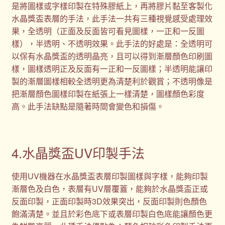
是將圖樣或字樣印製在特殊膠紙上，再將膠片黏至客製化
水晶獎盃表層的手法，此手法一共有三種視覺感受處理效
果，全透明（正面及反面皆可看見圖樣，一正和一反圖
樣），半透明、不透明效果。此手法的好處是：全透明可
以保有水晶獎盃的透明晶亮，且可以得到漸層顏色印刷圖
樣，圖樣透明正及反面有一正和一反圖樣；半透明能讓印
製的漸層圖樣相較全透明更為清楚利於觀賞；不透明像是
把漸層顏色圖樣印製在紙張上一樣清楚，圖樣顏色彩度
高。此手法缺點是隨著時間會變色和損傷。
4.水晶獎盃UV印製手法
使用UV機器在水晶獎盃表層印製圖樣與字樣，能夠印製
漸層色及白色，表層有UV層覆蓋，能夠於水晶獎盃正或
反面印製，正面印製時3D效果突出，反面印製則色顏色
飽滿清楚。並且於彩色底下或表層印製白色底能讓顏色更