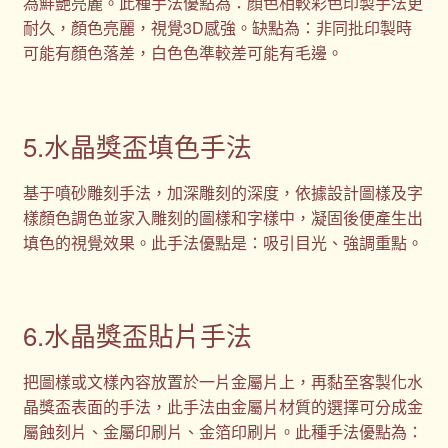
為鮮艷亮麗。此種手法優點為：顏色相較彩色印製手法更
耐久，顏色亮麗，視覺3D感強。缺點為：非同批印製時
可能有顏色落差，白色色準較差可能有毛邊。
5.水晶獎盃填色手法
基于噴砂雕刻手法，加深雕刻的深度，依據設計圖樣及字
樣顏色調色並家入雕刻的圖樣和字樣中，凝固後便產生出
填色的視覺效果。此手法優點是：吸引目光、強調重點。
6.水晶獎盃貼片手法
把圖樣或文樣內容放置於一片金屬片上，再黏至客製化水
晶獎盃表面的手法，此手法由金屬片材質的選擇可分成金
屬蝕刻片、金屬印刷片、金箔印刷片。此種手法優點為：