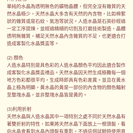
單純的水晶為透明無色的礦物晶體，但完全沒有雜質的天
然水晶極少，天然水晶大多含有天然的內含物，比如棉絮
狀的雜質或是石紋、氣泡等狀況。人造水晶是石英砂經過
一定工序提煉，並經過精細的切割及打磨技術製造，晶體
透明無雜質，補足天然水晶內含雜質的不足，也更適合打
造成客製化水晶獎盃等。
(2) 顏色
人造水晶特別是具色彩的人造水晶顏色平均因此適合製作
成客製化水晶獎盃禮品。天然水晶因天然生成極難每一個
地方色彩都很平均，生成時即具有色彩差異。並且在黃水
晶上極為明顯，黃水晶的黃是一部份的內含物的顏色輻射
至整塊水晶，並非整塊水晶皆是黃的。
(3)利用折射
天然水晶與人造水晶其中一項特別之處不同於天然水晶有
著雙折射的特性，如果將天然水晶下面放上一根頭髮，看
向水晶會看到水晶內頭髮有重影，不過這個試驗時使用直