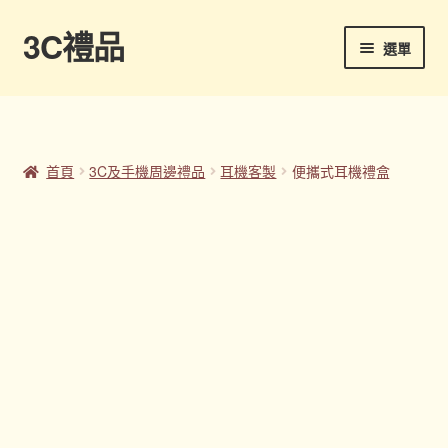
3C禮品
跳
跳
選單
至
至
導
主
首頁
覽
要
列
內
Panton色卡
容
首頁
3C及手機周邊禮品
耳機客製
便攜式耳機禮盒
Sample Page
企業禮品
印刷方式
台灣禮品
商店