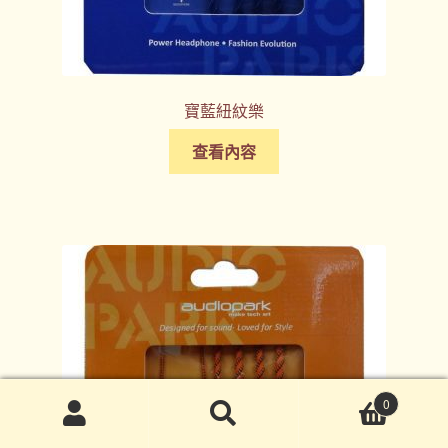
寶藍紐紋樂
查看內容
0
搜
搜
尋
尋