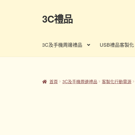
3C禮品
跳
跳
至
至
導
主
覽
要
3C及手機周邊禮品
USB禮品客製化
列
內
容
首頁
Panton色卡
Sample Page
企業禮品
印
客製禮品資訊
宣導品
尾牙禮品推薦
常見問題
首頁
3C及手機周邊禮品
客製化行動電源
股東會紀念品推薦
訂購須知
詢價單
購物車
贈