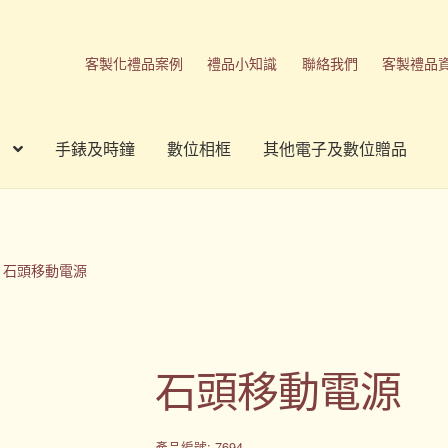
客製化禮品案例
禮品小知識
聯絡我們
客製禮品
手錶及時鐘
數位相框
其他電子及數位贈品
刷方式
台灣禮品
商店
客製化商品
客製化小知識
客製化禮品
我的帳號
春酒禮品
禮品
禮品公司
紀念品
結帳
聯絡我們
石頭移動電源
品
隱私權條款
石頭移動電源
產品編號: 7694