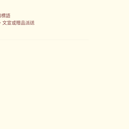
和標語
，文宣或贈品派送