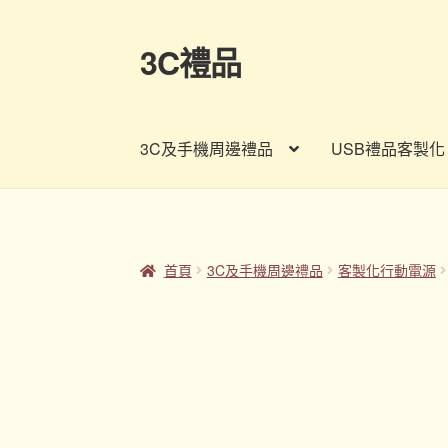
3C禮品
跳
跳
至
至
導
主
覽
要
3C及手機周邊禮品
USB禮品客製化
列
內
容
首頁
Panton色卡
Sample Page
企業禮品
印
客製禮品資訊
宣導品
尾牙禮品推薦
常見問題
首頁
3C及手機周邊禮品
客製化行動電源
股東會紀念品推薦
訂購須知
詢價單
購物車
贈