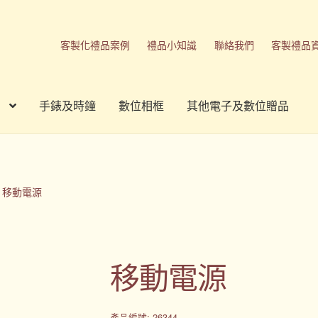
客製化禮品案例
禮品小知識
聯絡我們
客製禮品
手錶及時鐘
數位相框
其他電子及數位贈品
刷方式
台灣禮品
商店
客製化商品
客製化小知識
客製化禮品
我的帳號
春酒禮品
禮品
禮品公司
紀念品
結帳
聯絡我們
移動電源
品
隱私權條款
移動電源
產品編號: 26344