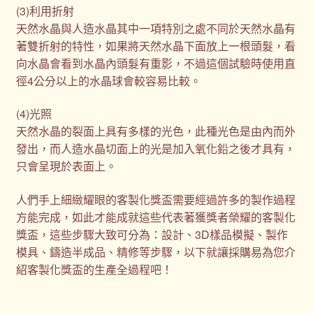
(3)利用折射
天然水晶與人造水晶其中一項特別之處不同於天然水晶有
著雙折射的特性，如果將天然水晶下面放上一根頭髮，看
向水晶會看到水晶內頭髮有重影，不過這個試驗時使用直
徑4公分以上的水晶球會較容易比較。
(4)光照
天然水晶的裂面上具有多樣的光色，此種光色是由內而外
發出，而人造水晶切面上的光是加入氧化鉛之後才具有，
只會呈現於表面上。
人們手上細緻耀眼的客製化獎盃需要經過許多的製作過程
方能完成，如此才能成就這些代表著獲獎者榮耀的客製化
獎盃，這些步驟大致可分為：設計、3D樣品模擬、製作
模具、鑄造半成品、精修等步驟，以下就讓採購易為您介
紹客製化獎盃的生產全過程吧！