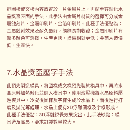
把圖樣或文樣內容放置於一片金屬片上，再黏至客製化水
晶獎盃表面的手法，此手法由金屬片材質的選擇可分成金
屬蝕刻片、金屬印刷片、金箔印刷片。此種手法優點為：
金屬蝕刻效果及耐久最好，能夠長期收藏；金屬印刷片有
較多顏色可選擇，生產更快，造價相對更低；金箔片造價
低，生產快。
7.水晶獎盃壓字手法
此預先製造模具，將圖樣或文樣預先製於模具中，再將水
晶原料加熱融化並倒入模具中，使用液壓機將水晶原料壓
進模具中，冷凝後圖樣及字樣生成於水晶上，而後進行打
磨及拋光等處理，水晶上便有3D浮雕圖樣及字樣形成。
此種手法優點：3D浮雕視覺效果突出，此手法缺點：模
具造及高昂，要求訂製數量較大。