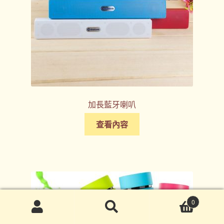
加長藍牙喇叭
查看內容
0
搜
搜
尋
尋