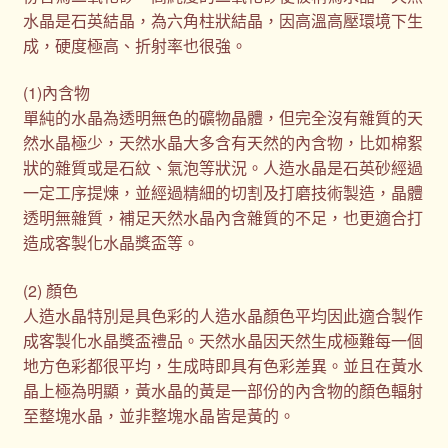
水晶是石英結晶，為六角柱狀結晶，因高溫高壓環境下生
成，硬度極高、折射率也很強。
(1)內含物
單純的水晶為透明無色的礦物晶體，但完全沒有雜質的天
然水晶極少，天然水晶大多含有天然的內含物，比如棉絮
狀的雜質或是石紋、氣泡等狀況。人造水晶是石英砂經過
一定工序提煉，並經過精細的切割及打磨技術製造，晶體
透明無雜質，補足天然水晶內含雜質的不足，也更適合打
造成客製化水晶獎盃等。
(2) 顏色
人造水晶特別是具色彩的人造水晶顏色平均因此適合製作
成客製化水晶獎盃禮品。天然水晶因天然生成極難每一個
地方色彩都很平均，生成時即具有色彩差異。並且在黃水
晶上極為明顯，黃水晶的黃是一部份的內含物的顏色輻射
至整塊水晶，並非整塊水晶皆是黃的。