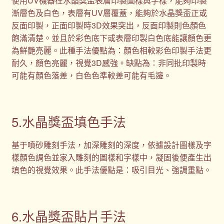
使用UV機器在水晶獎盃表層印製圖樣與字樣，能夠印製
漸層色及白色，表層有UV層覆蓋，能夠於水晶獎盃正或
反面印製，正面印製時3D效果突出，反面印製則色顏色
飽滿清楚。並且於彩色底下或表層印製白色底能讓顏色更
為鮮艷亮麗。此種手法優點為：顏色相較彩色印製手法更
耐久，顏色亮麗，視覺3D感強。缺點為：非同批印製時
可能有顏色落差，白色色準較差可能有毛邊。
5.水晶獎盃填色手法
基于噴砂雕刻手法，加深雕刻的深度，依據設計圖樣及字
樣顏色調色並家入雕刻的圖樣和字樣中，凝固後便產生出
填色的視覺效果。此手法優點是：吸引目光、強調重點。
6.水晶獎盃貼片手法