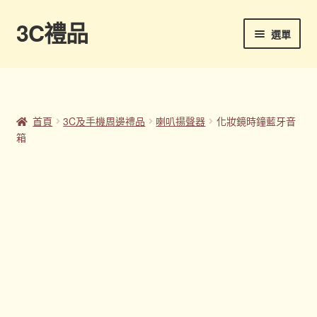
3C禮品
跳
跳
選單
至
至
導
主
首頁
覽
要
列
內
Panton色卡
容
首頁
3C及手機周邊禮品
喇叭揚聲器
化妝鏡時鐘藍牙音
箱
Sample Page
企業禮品
印刷方式
台灣禮品
商店