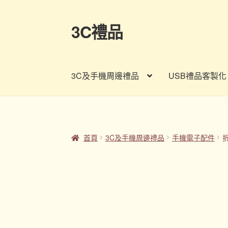
3C禮品
跳
跳
至
至
導
主
覽
要
3C及手機周邊禮品
USB禮品客製化
列
內
容
首頁
Panton色卡
Sample Page
企業禮品
印
客製禮品資訊
宣導品
尾牙禮品推薦
常見問題
首頁
3C及手機周邊禮品
手機電子配件
股東會紀念品推薦
訂購須知
詢價單
購物車
贈