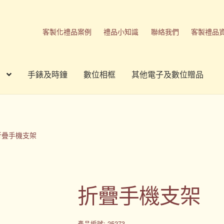
客製化禮品案例
禮品小知識
聯絡我們
客製禮品
手錶及時鐘
數位相框
其他電子及數位贈品
刷方式
台灣禮品
商店
客製化商品
客製化小知識
客製化禮品
我的帳號
春酒禮品
禮品
禮品公司
紀念品
結帳
聯絡我們
折疊手機支架
品
隱私權條款
折疊手機支架
產品編號: 25273