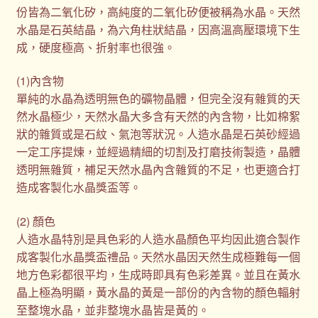
份皆為二氧化矽，高純度的二氧化矽便被稱為水晶。天然
水晶是石英結晶，為六角柱狀結晶，因高溫高壓環境下生
成，硬度極高、折射率也很強。
(1)內含物
單純的水晶為透明無色的礦物晶體，但完全沒有雜質的天
然水晶極少，天然水晶大多含有天然的內含物，比如棉絮
狀的雜質或是石紋、氣泡等狀況。人造水晶是石英砂經過
一定工序提煉，並經過精細的切割及打磨技術製造，晶體
透明無雜質，補足天然水晶內含雜質的不足，也更適合打
造成客製化水晶獎盃等。
(2) 顏色
人造水晶特別是具色彩的人造水晶顏色平均因此適合製作
成客製化水晶獎盃禮品。天然水晶因天然生成極難每一個
地方色彩都很平均，生成時即具有色彩差異。並且在黃水
晶上極為明顯，黃水晶的黃是一部份的內含物的顏色輻射
至整塊水晶，並非整塊水晶皆是黃的。