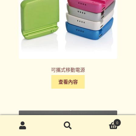
可攜式移動電源
查看內容
0
搜
搜
尋
尋