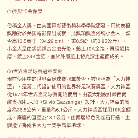
(1)奧斯卡金像獎
俗稱金人獎，由美國電影藝術與科學學院頒發，用於表揚
獎勵對於美國電影傑出成就，此獎項獎盃俗稱小金人，獎
盃高13.5英寸（34.29 cm）、重8.5磅（約3.85公斤）。
小金人是由錫銻銅合金磨光後，鍍上10K金箔，再經過精
磨，鍍上24K金箔，並於外層塗上發光漆生產而成的。
(2)世界盃足球賽冠軍獎盃
現在使用中的世界盃足球賽冠軍獎盃，被暱稱為「大力神
盃」，是第二代設計使用的世界杯足球賽獎盃，大力神盃
從1974年世界盃足球賽開始使用。由義大利設計師西爾
維奧·加扎尼加（Silvio Gazzaniga）設計。大力神盃的高
度為36.8公分，重量為6.1公斤。大力神獎盃採用18K金鑄
成，底座的直徑為13.1公分，由兩層綠色孔雀石打造，主
體造型為兩名大力士雙手高舉地球。