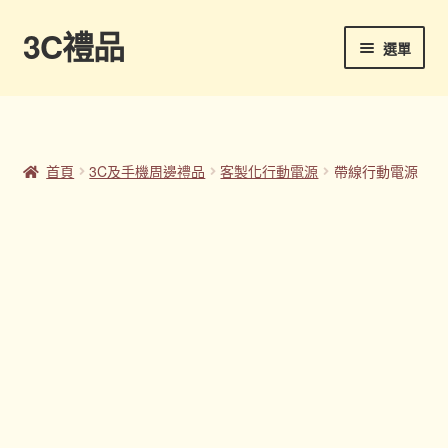
3C禮品
跳
跳
選單
至
至
導
主
首頁
覽
要
列
內
Panton色卡
容
首頁
3C及手機周邊禮品
客製化行動電源
帶線行動電源
Sample Page
企業禮品
印刷方式
台灣禮品
商店