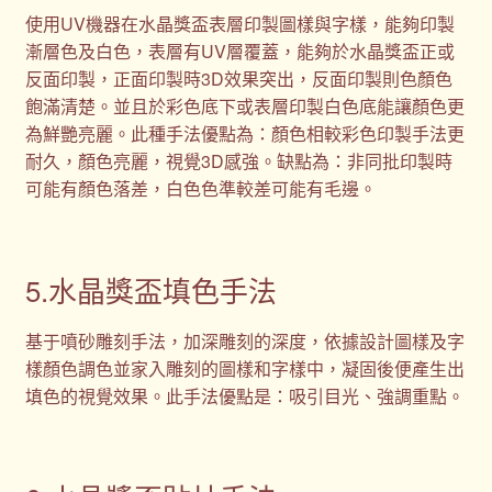
使用UV機器在水晶獎盃表層印製圖樣與字樣，能夠印製
漸層色及白色，表層有UV層覆蓋，能夠於水晶獎盃正或
反面印製，正面印製時3D效果突出，反面印製則色顏色
飽滿清楚。並且於彩色底下或表層印製白色底能讓顏色更
為鮮艷亮麗。此種手法優點為：顏色相較彩色印製手法更
耐久，顏色亮麗，視覺3D感強。缺點為：非同批印製時
可能有顏色落差，白色色準較差可能有毛邊。
5.水晶獎盃填色手法
基于噴砂雕刻手法，加深雕刻的深度，依據設計圖樣及字
樣顏色調色並家入雕刻的圖樣和字樣中，凝固後便產生出
填色的視覺效果。此手法優點是：吸引目光、強調重點。