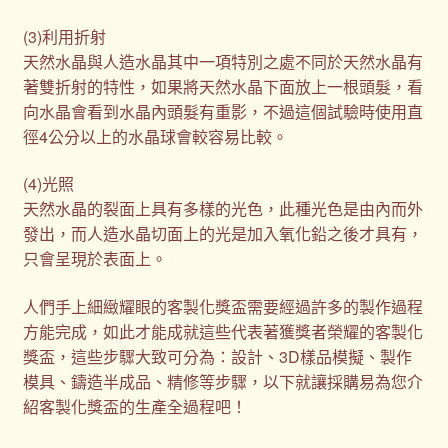
(3)利用折射
天然水晶與人造水晶其中一項特別之處不同於天然水晶有
著雙折射的特性，如果將天然水晶下面放上一根頭髮，看
向水晶會看到水晶內頭髮有重影，不過這個試驗時使用直
徑4公分以上的水晶球會較容易比較。
(4)光照
天然水晶的裂面上具有多樣的光色，此種光色是由內而外
發出，而人造水晶切面上的光是加入氧化鉛之後才具有，
只會呈現於表面上。
人們手上細緻耀眼的客製化獎盃需要經過許多的製作過程
方能完成，如此才能成就這些代表著獲獎者榮耀的客製化
獎盃，這些步驟大致可分為：設計、3D樣品模擬、製作
模具、鑄造半成品、精修等步驟，以下就讓採購易為您介
紹客製化獎盃的生產全過程吧！