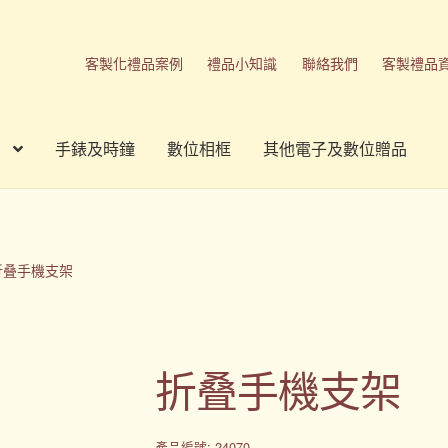
客製化禮品案例
禮品小知識
聯絡我們
客製禮品
手錶及時鐘
數位相框
其他電子及數位贈品
刷方式
台灣禮品
商店
客製化商品
客製化小知識
客製化禮品
我的帳號
春酒禮品
禮品
禮品公司
紀念品
結帳
聯絡我們
折叠手機支架
品
隱私權條款
折叠手機支架
產品編號: 24070