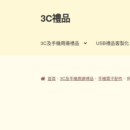
3C禮品
跳
跳
至
至
導
主
覽
要
3C及手機周邊禮品
USB禮品客製化
列
內
容
首頁
Panton色卡
Sample Page
企業禮品
印
客製禮品資訊
宣導品
尾牙禮品推薦
常見問題
首頁
3C及手機周邊禮品
手機電子配件
股東會紀念品推薦
訂購須知
詢價單
購物車
贈