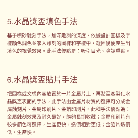
5.水晶獎盃填色手法
基于噴砂雕刻手法，加深雕刻的深度，依據設計圖樣及字
樣顏色調色並家入雕刻的圖樣和字樣中，凝固後便產生出
填色的視覺效果。此手法優點是：吸引目光、強調重點。
6.水晶獎盃貼片手法
把圖樣或文樣內容放置於一片金屬片上，再黏至客製化水
晶獎盃表面的手法，此手法由金屬片材質的選擇可分成金
屬蝕刻片、金屬印刷片、金箔印刷片。此種手法優點為：
金屬蝕刻效果及耐久最好，能夠長期收藏；金屬印刷片有
較多顏色可選擇，生產更快，造價相對更低；金箔片造價
低，生產快。