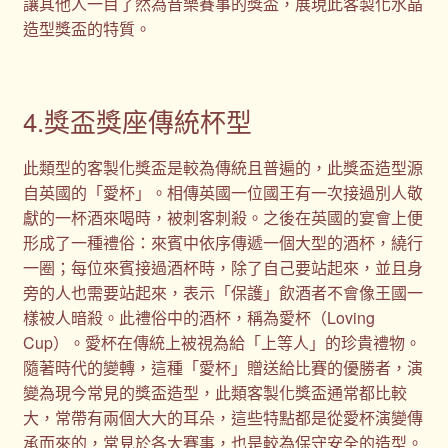
讓其他人一目了然為音樂賽事的獎盃，展現此客製化水晶
造型獎盃的特質。
4.獎盃獎座傳統杯型
此類型的客製化獎盃是較為傳統且普遍的，此獎盃造型源
自英國的「愛杯」。相傳英國一位國王有一次接過別人敬
獻的一杯酒來喝時，被刺客刺殺。之後在英國的宴會上便
形成了一種禮俗：來賓中依序傳遞一個大型的酒杯，繞行
一圈；每位來賓接過酒杯時，除了自己要站起來，並且身
旁的人也需要站起來，表示「保護」飲酒者不會像王國一
樣被人暗殺。此禮俗中的酒杯，稱為愛杯（Loving
Cup）。愛杯在傳統上被視為給「上等人」的珍貴禮物。
隨著時代的變轉，這種「愛杯」贈送給比賽的優勝者，演
變為現今常見的獎盃造型，此類客製化獎盃通常都比較
大，常帶有兩個大大的耳朵，這些特點都是從愛杯演變傳
承而來的，常見於各大賽事，也是較為保守安全的造型。