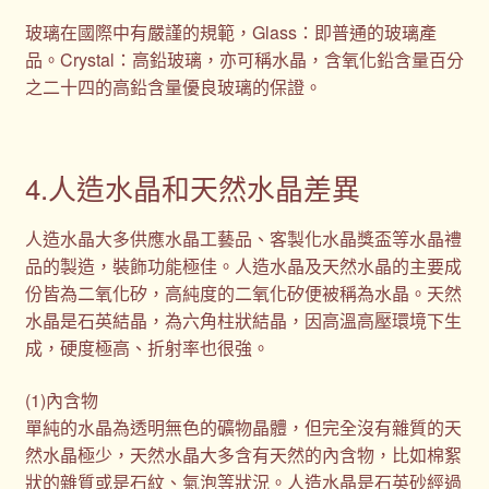
玻璃在國際中有嚴謹的規範，Glass：即普通的玻璃產
品。Crystal：高鉛玻璃，亦可稱水晶，含氧化鉛含量百分
之二十四的高鉛含量優良玻璃的保證。
4.人造水晶和天然水晶差異
人造水晶大多供應水晶工藝品、客製化水晶獎盃等水晶禮
品的製造，裝飾功能極佳。人造水晶及天然水晶的主要成
份皆為二氧化矽，高純度的二氧化矽便被稱為水晶。天然
水晶是石英結晶，為六角柱狀結晶，因高溫高壓環境下生
成，硬度極高、折射率也很強。
(1)內含物
單純的水晶為透明無色的礦物晶體，但完全沒有雜質的天
然水晶極少，天然水晶大多含有天然的內含物，比如棉絮
狀的雜質或是石紋、氣泡等狀況。人造水晶是石英砂經過