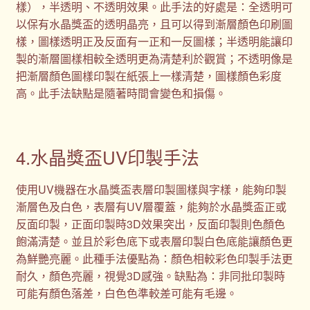
樣），半透明、不透明效果。此手法的好處是：全透明可
以保有水晶獎盃的透明晶亮，且可以得到漸層顏色印刷圖
樣，圖樣透明正及反面有一正和一反圖樣；半透明能讓印
製的漸層圖樣相較全透明更為清楚利於觀賞；不透明像是
把漸層顏色圖樣印製在紙張上一樣清楚，圖樣顏色彩度
高。此手法缺點是隨著時間會變色和損傷。
4.水晶獎盃UV印製手法
使用UV機器在水晶獎盃表層印製圖樣與字樣，能夠印製
漸層色及白色，表層有UV層覆蓋，能夠於水晶獎盃正或
反面印製，正面印製時3D效果突出，反面印製則色顏色
飽滿清楚。並且於彩色底下或表層印製白色底能讓顏色更
為鮮艷亮麗。此種手法優點為：顏色相較彩色印製手法更
耐久，顏色亮麗，視覺3D感強。缺點為：非同批印製時
可能有顏色落差，白色色準較差可能有毛邊。