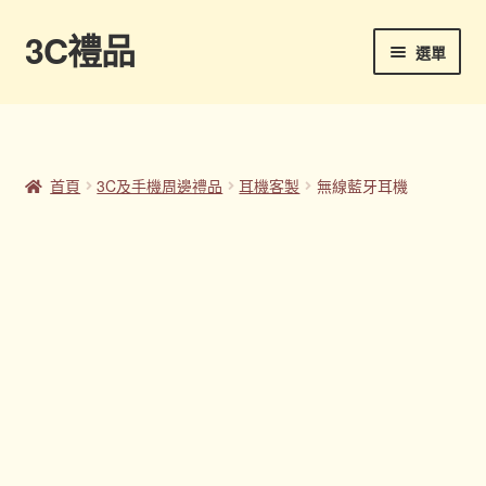
3C禮品
跳
跳
選單
至
至
導
主
首頁
覽
要
列
內
Panton色卡
容
首頁
3C及手機周邊禮品
耳機客製
無線藍牙耳機
Sample Page
企業禮品
印刷方式
台灣禮品
商店