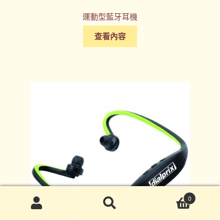
運動型藍牙耳機
查看內容
0
搜
搜
尋
尋