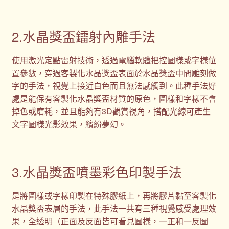
2.水晶獎盃鐳射內雕手法
使用激光定點雷射技術，透過電腦軟體把控圖樣或字樣位
置參數，穿過客製化水晶獎盃表面於水晶獎盃中間雕刻做
字的手法，視覺上接近白色而且無法感觸到。此種手法好
處是能保有客製化水晶獎盃材質的原色，圖樣和字樣不會
掉色或磨耗，並且能夠有3D觀賞視角，搭配光線可產生
文字圖樣光影效果，繽紛夢幻。
3.水晶獎盃噴墨彩色印製手法
是將圖樣或字樣印製在特殊膠紙上，再將膠片黏至客製化
水晶獎盃表層的手法，此手法一共有三種視覺感受處理效
果，全透明（正面及反面皆可看見圖樣，一正和一反圖