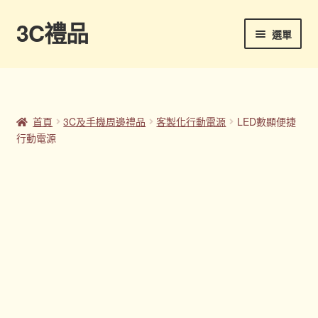
3C禮品
跳
跳
選單
至
至
導
主
首頁
覽
要
列
內
Panton色卡
容
首頁
3C及手機周邊禮品
客製化行動電源
LED數顯便捷
行動電源
Sample Page
企業禮品
印刷方式
台灣禮品
商店