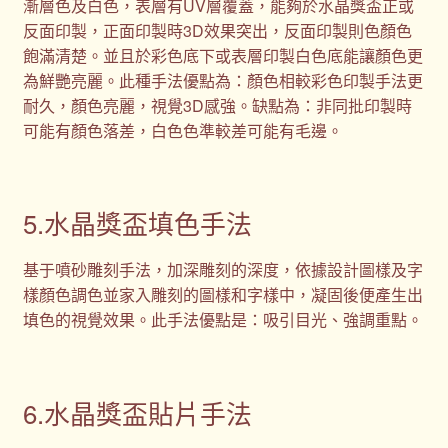
漸層色及白色，表層有UV層覆蓋，能夠於水晶獎盃正或
反面印製，正面印製時3D效果突出，反面印製則色顏色
飽滿清楚。並且於彩色底下或表層印製白色底能讓顏色更
為鮮艷亮麗。此種手法優點為：顏色相較彩色印製手法更
耐久，顏色亮麗，視覺3D感強。缺點為：非同批印製時
可能有顏色落差，白色色準較差可能有毛邊。
5.水晶獎盃填色手法
基于噴砂雕刻手法，加深雕刻的深度，依據設計圖樣及字
樣顏色調色並家入雕刻的圖樣和字樣中，凝固後便產生出
填色的視覺效果。此手法優點是：吸引目光、強調重點。
6.水晶獎盃貼片手法