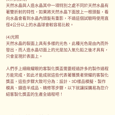
天然水晶與人造水晶其中一項特別之處不同於天然水晶有
著雙折射的特性，如果將天然水晶下面放上一根頭髮，看
向水晶會看到水晶內頭髮有重影，不過這個試驗時使用直
徑4公分以上的水晶球會較容易比較。
(4)光照
天然水晶的裂面上具有多樣的光色，此種光色是由內而外
發出，而人造水晶切面上的光是加入氧化鉛之後才具有，
只會呈現於表面上。
人們手上細緻耀眼的客製化獎盃需要經過許多的製作過程
方能完成，如此才能成就這些代表著獲獎者榮耀的客製化
獎盃，這些步驟大致可分為：設計、3D樣品模擬、製作
模具、鑄造半成品、精修等步驟，以下就讓採購易為您介
紹客製化獎盃的生產全過程吧！