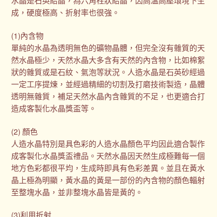
水晶是石英結晶，為六角柱狀結晶，因高溫高壓環境下生
成，硬度極高、折射率也很強。
(1)內含物
單純的水晶為透明無色的礦物晶體，但完全沒有雜質的天
然水晶極少，天然水晶大多含有天然的內含物，比如棉絮
狀的雜質或是石紋、氣泡等狀況。人造水晶是石英砂經過
一定工序提煉，並經過精細的切割及打磨技術製造，晶體
透明無雜質，補足天然水晶內含雜質的不足，也更適合打
造成客製化水晶獎盃等。
(2) 顏色
人造水晶特別是具色彩的人造水晶顏色平均因此適合製作
成客製化水晶獎盃禮品。天然水晶因天然生成極難每一個
地方色彩都很平均，生成時即具有色彩差異。並且在黃水
晶上極為明顯，黃水晶的黃是一部份的內含物的顏色輻射
至整塊水晶，並非整塊水晶皆是黃的。
(3)利用折射