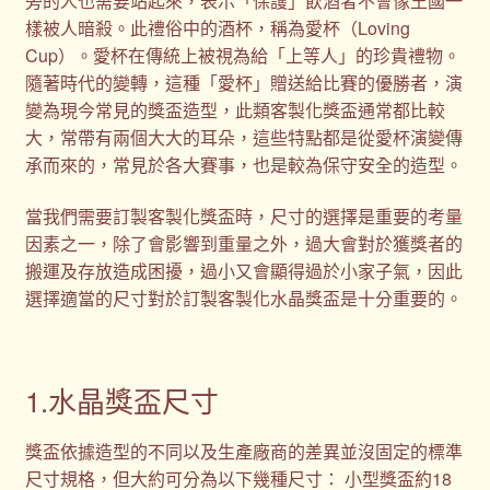
旁的人也需要站起來，表示「保護」飲酒者不會像王國一
樣被人暗殺。此禮俗中的酒杯，稱為愛杯（Loving
Cup）。愛杯在傳統上被視為給「上等人」的珍貴禮物。
隨著時代的變轉，這種「愛杯」贈送給比賽的優勝者，演
變為現今常見的獎盃造型，此類客製化獎盃通常都比較
大，常帶有兩個大大的耳朵，這些特點都是從愛杯演變傳
承而來的，常見於各大賽事，也是較為保守安全的造型。
當我們需要訂製客製化獎盃時，尺寸的選擇是重要的考量
因素之一，除了會影響到重量之外，過大會對於獲獎者的
搬運及存放造成困擾，過小又會顯得過於小家子氣，因此
選擇適當的尺寸對於訂製客製化水晶獎盃是十分重要的。
1.水晶獎盃尺寸
獎盃依據造型的不同以及生產廠商的差異並沒固定的標準
尺寸規格，但大約可分為以下幾種尺寸： 小型獎盃約18