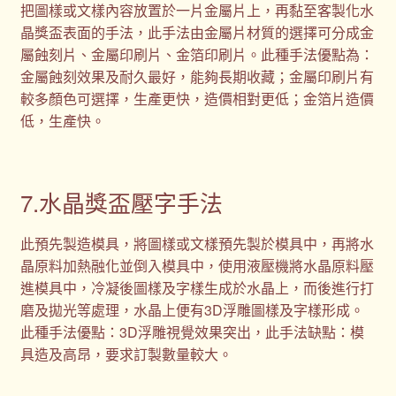
把圖樣或文樣內容放置於一片金屬片上，再黏至客製化水
晶獎盃表面的手法，此手法由金屬片材質的選擇可分成金
屬蝕刻片、金屬印刷片、金箔印刷片。此種手法優點為：
金屬蝕刻效果及耐久最好，能夠長期收藏；金屬印刷片有
較多顏色可選擇，生產更快，造價相對更低；金箔片造價
低，生產快。
7.水晶獎盃壓字手法
此預先製造模具，將圖樣或文樣預先製於模具中，再將水
晶原料加熱融化並倒入模具中，使用液壓機將水晶原料壓
進模具中，冷凝後圖樣及字樣生成於水晶上，而後進行打
磨及拋光等處理，水晶上便有3D浮雕圖樣及字樣形成。
此種手法優點：3D浮雕視覺效果突出，此手法缺點：模
具造及高昂，要求訂製數量較大。