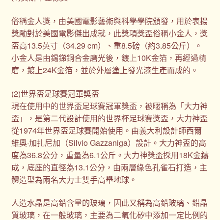
俗稱金人獎，由美國電影藝術與科學學院頒發，用於表揚
獎勵對於美國電影傑出成就，此獎項獎盃俗稱小金人，獎
盃高13.5英寸（34.29 cm）、重8.5磅（約3.85公斤）。
小金人是由錫銻銅合金磨光後，鍍上10K金箔，再經過精
磨，鍍上24K金箔，並於外層塗上發光漆生產而成的。
(2)世界盃足球賽冠軍獎盃
現在使用中的世界盃足球賽冠軍獎盃，被暱稱為「大力神
盃」，是第二代設計使用的世界杯足球賽獎盃，大力神盃
從1974年世界盃足球賽開始使用。由義大利設計師西爾
維奧·加扎尼加（Silvio Gazzaniga）設計。大力神盃的高
度為36.8公分，重量為6.1公斤。大力神獎盃採用18K金鑄
成，底座的直徑為13.1公分，由兩層綠色孔雀石打造，主
體造型為兩名大力士雙手高舉地球。
人造水晶是高鉛含量的玻璃，因此又稱為高鉛玻璃、鉛晶
質玻璃，在一般玻璃，主要為二氧化矽中添加一定比例的