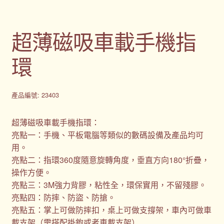
超薄磁吸車載手機指
環
產品編號: 23403
超薄磁吸車載手機指環：
亮點一：手機、平板電腦等類似的數碼設備及產品均可
用。
亮點二：指環360度隨意旋轉角度，垂直方向180°折疊，
操作方便。
亮點三：3M強力背膠，粘性全，環保實用，不留殘膠。
亮點四：防摔、防盜、防搶。
亮點五：掌上可做防摔扣，桌上可做支撐架，車內可做車
載支架（需搭配掛鉤或者車載支架）