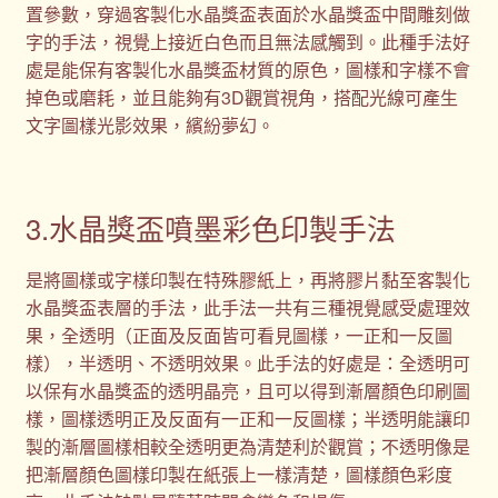
置參數，穿過客製化水晶獎盃表面於水晶獎盃中間雕刻做
字的手法，視覺上接近白色而且無法感觸到。此種手法好
處是能保有客製化水晶獎盃材質的原色，圖樣和字樣不會
掉色或磨耗，並且能夠有3D觀賞視角，搭配光線可產生
文字圖樣光影效果，繽紛夢幻。
3.水晶獎盃噴墨彩色印製手法
是將圖樣或字樣印製在特殊膠紙上，再將膠片黏至客製化
水晶獎盃表層的手法，此手法一共有三種視覺感受處理效
果，全透明（正面及反面皆可看見圖樣，一正和一反圖
樣），半透明、不透明效果。此手法的好處是：全透明可
以保有水晶獎盃的透明晶亮，且可以得到漸層顏色印刷圖
樣，圖樣透明正及反面有一正和一反圖樣；半透明能讓印
製的漸層圖樣相較全透明更為清楚利於觀賞；不透明像是
把漸層顏色圖樣印製在紙張上一樣清楚，圖樣顏色彩度