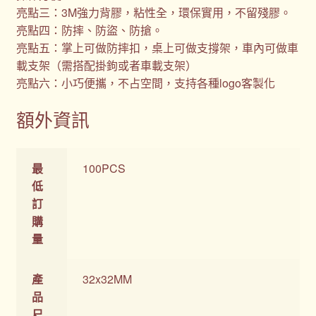
亮點三：3M強力背膠，粘性全，環保實用，不留殘膠。
亮點四：防摔、防盜、防搶。
亮點五：掌上可做防摔扣，桌上可做支撐架，車內可做車
載支架（需搭配掛鉤或者車載支架）
亮點六：小巧便攜，不占空間，支持各種logo客製化
額外資訊
最
100PCS
低
訂
購
量
產
32x32MM
品
尺