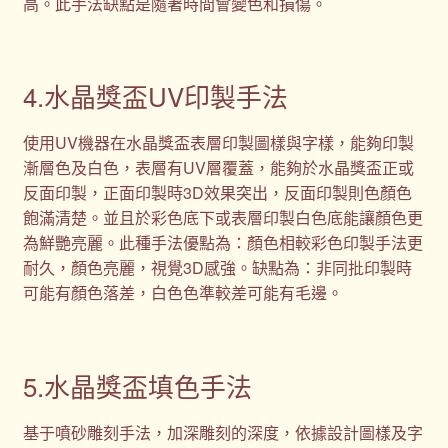
高。此手法缺點是隨著時間會變色和損傷。
4.水晶獎盃UV印製手法
使用UV機器在水晶獎盃表層印製圖樣與字樣，能夠印製
漸層色及白色，表層有UV層覆蓋，能夠於水晶獎盃正或
反面印製，正面印製時3D效果突出，反面印製則色顏色
飽滿清楚。並且於彩色底下或表層印製白色底能讓顏色更
為鮮艷亮麗。此種手法優點為：顏色相較彩色印製手法更
耐久，顏色亮麗，視覺3D感強。缺點為：非同批印製時
可能有顏色落差，白色色準較差可能有毛邊。
5.水晶獎盃填色手法
基于噴砂雕刻手法，加深雕刻的深度，依據設計圖樣及字