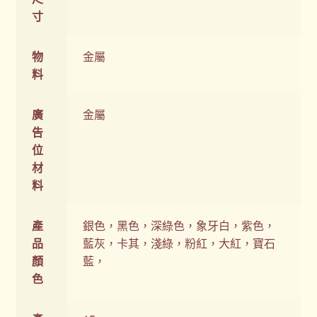
寸
物
金屬
料
廣
金屬
告
位
材
料
產
銀色，黑色，深綠色，象牙白，紫色，
品
藍灰，卡其，淺綠，粉紅，大紅，寶石
顏
藍，
色