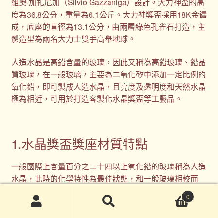
維奧·加扎尼加（Silvio Gazzaniga）設計。大力神盃的高
度為36.8公分，重量為6.1公斤。大力神獎盃採用18K金鑄
成，底座的直徑為13.1公分，由兩層綠色孔雀石打造，主
體造型為兩名大力士雙手高舉地球。
人造水晶是高鉛含量的玻璃，因此又稱為高鉛玻璃、鉛晶
質玻璃，在一般玻璃，主要為二氧化矽中添加一定比例的
氧化鉛，即可製成人造水晶，且亮度及透明度和天然水晶
極為相近，可用於打造客製化水晶獎盃等工藝品。
1.水晶獎盃獎座材質特點
一般國際上含量百分之二十四以上氧化鉛的玻璃稱為人造
水晶，此時的化學特性為最佳狀態，和一般玻璃相較而
言，透光度更佳（百分之九十以上）硬度更高更耐磨、折
0
射率更大;可透射出光譜中更多顏色、比重更大、手感更
搜
搜
沈重。
尋
尋