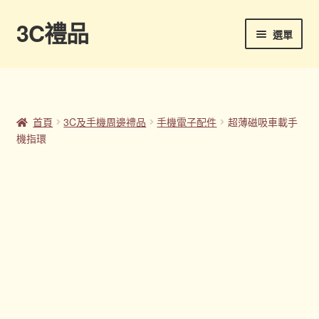
3C禮品
跳
跳
選單
至
至
導
主
首頁
覽
要
列
內
Panton色卡
容
首頁
3C及手機周邊禮品
手機電子配件
超薄磁吸車載手
機指環
Sample Page
企業禮品
印刷方式
台灣禮品
商店