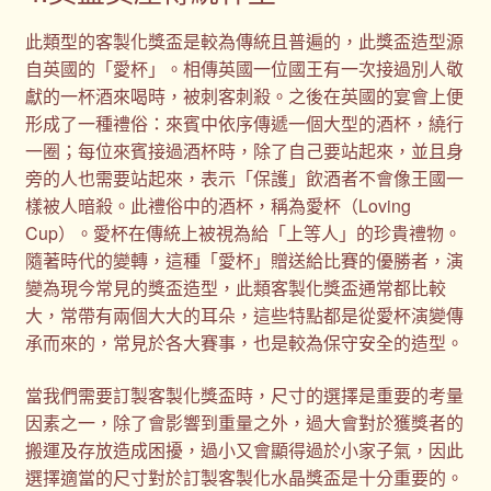
此類型的客製化獎盃是較為傳統且普遍的，此獎盃造型源
自英國的「愛杯」。相傳英國一位國王有一次接過別人敬
獻的一杯酒來喝時，被刺客刺殺。之後在英國的宴會上便
形成了一種禮俗：來賓中依序傳遞一個大型的酒杯，繞行
一圈；每位來賓接過酒杯時，除了自己要站起來，並且身
旁的人也需要站起來，表示「保護」飲酒者不會像王國一
樣被人暗殺。此禮俗中的酒杯，稱為愛杯（Loving
Cup）。愛杯在傳統上被視為給「上等人」的珍貴禮物。
隨著時代的變轉，這種「愛杯」贈送給比賽的優勝者，演
變為現今常見的獎盃造型，此類客製化獎盃通常都比較
大，常帶有兩個大大的耳朵，這些特點都是從愛杯演變傳
承而來的，常見於各大賽事，也是較為保守安全的造型。
當我們需要訂製客製化獎盃時，尺寸的選擇是重要的考量
因素之一，除了會影響到重量之外，過大會對於獲獎者的
搬運及存放造成困擾，過小又會顯得過於小家子氣，因此
選擇適當的尺寸對於訂製客製化水晶獎盃是十分重要的。