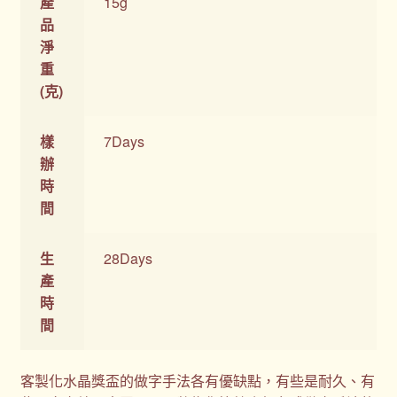
產
15g
品
淨
重
(克)
樣
7Days
辦
時
間
生
28Days
產
時
間
客製化水晶獎盃的做字手法各有優缺點，有些是耐久、有