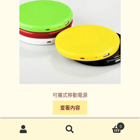
可攜式移動電源
查看內容
0
搜
搜
尋
尋