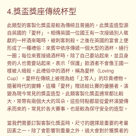
4.獎盃獎座傳統杯型
此類型的客製化獎盃是較為傳統且普遍的，此獎盃造型源
自英國的「愛杯」。相傳英國一位國王有一次接過別人敬
獻的一杯酒來喝時，被刺客刺殺。之後在英國的宴會上便
形成了一種禮俗：來賓中依序傳遞一個大型的酒杯，繞行
一圈；每位來賓接過酒杯時，除了自己要站起來，並且身
旁的人也需要站起來，表示「保護」飲酒者不會像王國一
樣被人暗殺。此禮俗中的酒杯，稱為愛杯（Loving
Cup）。愛杯在傳統上被視為給「上等人」的珍貴禮物。
隨著時代的變轉，這種「愛杯」贈送給比賽的優勝者，演
變為現今常見的獎盃造型，此類客製化獎盃通常都比較
大，常帶有兩個大大的耳朵，這些特點都是從愛杯演變傳
承而來的，常見於各大賽事，也是較為保守安全的造型。
當我們需要訂製客製化獎盃時，尺寸的選擇是重要的考量
因素之一，除了會影響到重量之外，過大會對於獲獎者的