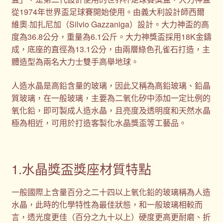
從1974年世界盃足球賽開始使用。由義大利設計師西爾
維奧·加扎尼加（Silvio Gazzaniga）設計。大力神盃的高
度為36.8公分，重量為6.1公斤。大力神獎盃採用18K金鑄
成，底座的直徑為13.1公分，由兩層綠色孔雀石打造，主
體造型為兩名大力士雙手高舉地球。
人造水晶是高鉛含量的玻璃，因此又稱為高鉛玻璃、鉛晶
質玻璃，在一般玻璃，主要為二氧化矽中添加一定比例的
氧化鉛，即可製成人造水晶，且亮度及透明度和天然水晶
極為相近，可用於打造客製化水晶獎盃等工藝品。
1.水晶獎盃獎座材質特點
一般國際上含量百分之二十四以上氧化鉛的玻璃稱為人造
水晶，此時的化學特性為最佳狀態，和一般玻璃相較而
言，透光度更佳（百分之九十以上）硬度更高更耐磨、折