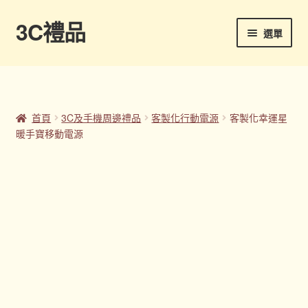
3C禮品
跳
跳
選單
至
至
導
主
首頁
覽
要
列
內
Panton色卡
容
首頁
3C及手機周邊禮品
客製化行動電源
客製化幸運星
暖手寶移動電源
Sample Page
企業禮品
印刷方式
台灣禮品
商店