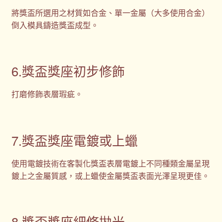
將獎盃所選用之材質如合金、單一金屬（大多使用合金）
倒入模具鑄造獎盃成型。
6.獎盃獎座初步修飾
打磨修飾表層瑕疵。
7.獎盃獎座電鍍或上蠟
使用電鍍技術在客製化獎盃表層電鍍上不同種類金屬呈現
鍍上之金屬質感，或上蠟使金屬獎盃表面光澤呈現更佳。
8.獎盃獎座細修拋光