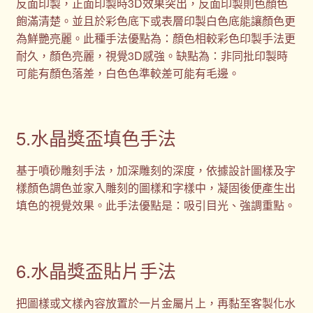
反面印製，正面印製時3D效果突出，反面印製則色顏色
飽滿清楚。並且於彩色底下或表層印製白色底能讓顏色更
為鮮艷亮麗。此種手法優點為：顏色相較彩色印製手法更
耐久，顏色亮麗，視覺3D感強。缺點為：非同批印製時
可能有顏色落差，白色色準較差可能有毛邊。
5.水晶獎盃填色手法
基于噴砂雕刻手法，加深雕刻的深度，依據設計圖樣及字
樣顏色調色並家入雕刻的圖樣和字樣中，凝固後便產生出
填色的視覺效果。此手法優點是：吸引目光、強調重點。
6.水晶獎盃貼片手法
把圖樣或文樣內容放置於一片金屬片上，再黏至客製化水