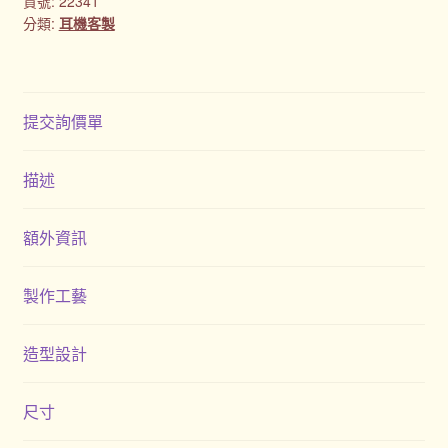
貨號:
22341
購物車
分類:
耳機客製
贈品
提交詢價單
隱私權條款
描述
額外資訊
製作工藝
造型設計
尺寸