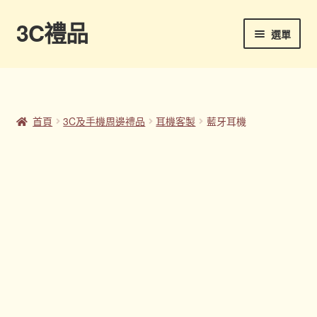
3C禮品
跳
跳
選單
至
至
導
主
首頁
覽
要
列
內
Panton色卡
容
首頁
3C及手機周邊禮品
耳機客製
藍牙耳機
Sample Page
企業禮品
印刷方式
台灣禮品
商店