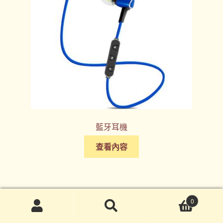
藍牙耳機
查看內容
0
搜
搜
尋
尋