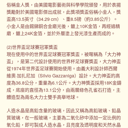
俗稱金人獎，由美國電影藝術與科學學院頒發，用於表揚
獎勵對於美國電影傑出成就，此獎項獎盃俗稱小金人，獎
盃高13.5英寸（34.29 cm）、重8.5磅（約3.85公斤）。
小金人是由錫銻銅合金磨光後，鍍上10K金箔，再經過精
磨，鍍上24K金箔，並於外層塗上發光漆生產而成的。
(2)世界盃足球賽冠軍獎盃
現在使用中的世界盃足球賽冠軍獎盃，被暱稱為「大力神
盃」，是第二代設計使用的世界杯足球賽獎盃，大力神盃
從1974年世界盃足球賽開始使用。由義大利設計師西爾
維奧·加扎尼加（Silvio Gazzaniga）設計。大力神盃的高
度為36.8公分，重量為6.1公斤。大力神獎盃採用18K金鑄
成，底座的直徑為13.1公分，由兩層綠色孔雀石打造，主
體造型為兩名大力士雙手高舉地球。
人造水晶是高鉛含量的玻璃，因此又稱為高鉛玻璃、鉛晶
質玻璃，在一般玻璃，主要為二氧化矽中添加一定比例的
氧化鉛，即可製成人造水晶，且亮度及透明度和天然水晶