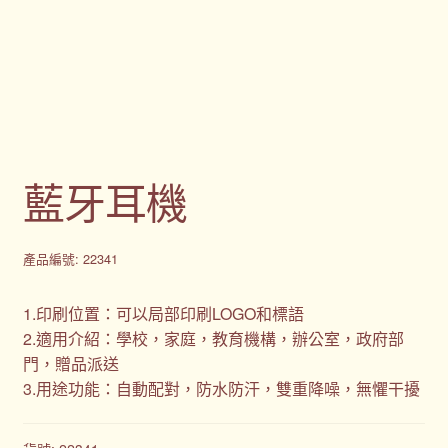
禮品
禮品公司
紀念品
藍牙耳機
結帳
聯絡我們
產品編號: 22341
股東會紀念品推薦
1.印刷位置：可以局部印刷LOGO和標語
2.適用介紹：學校，家庭，教育機構，辦公室，政府部
門，贈品派送
訂購須知
3.用途功能：自動配對，防水防汗，雙重降噪，無懼干擾
詢價單