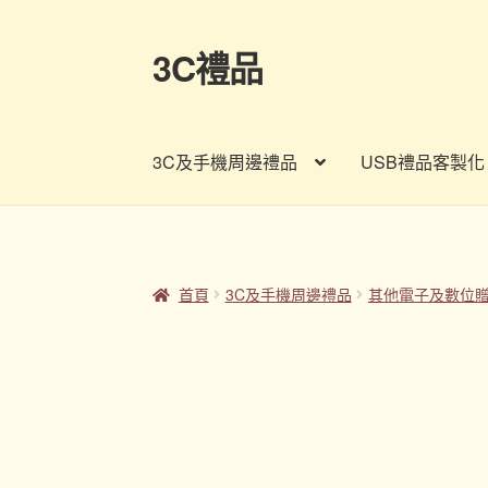
3C禮品
跳
跳
至
至
導
主
覽
要
3C及手機周邊禮品
USB禮品客製化
列
內
容
首頁
Panton色卡
Sample Page
企業禮品
印
客製禮品資訊
宣導品
尾牙禮品推薦
常見問題
首頁
3C及手機周邊禮品
其他電子及數位
股東會紀念品推薦
訂購須知
詢價單
購物車
贈