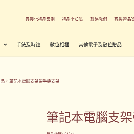
客製化禮品案例
禮品小知識
聯絡我們
客製禮品
手錶及時鐘
數位相框
其他電子及數位贈品
刷方式
台灣禮品
商店
客製化商品
客製化小知識
客製化禮品
我的帳號
春酒禮品
禮品
禮品公司
紀念品
結帳
聯絡我們
贈品
筆記本電腦支架帶手機支架
品
隱私權條款
筆記本電腦支架
產品編號: 21841