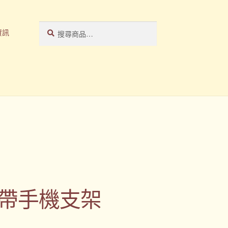
搜
搜
資訊
尋
尋
關
鍵
字:
帶手機支架