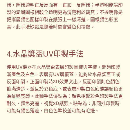
樣，圖樣透明正及反面有一正和一反圖樣；半透明能讓印
製的漸層圖樣相較全透明更為清楚利於觀賞；不透明像是
把漸層顏色圖樣印製在紙張上一樣清楚，圖樣顏色彩度
高。此手法缺點是隨著時間會變色和損傷。
4.水晶獎盃UV印製手法
使用UV機器在水晶獎盃表層印製圖樣與字樣，能夠印製
漸層色及白色，表層有UV層覆蓋，能夠於水晶獎盃正或
反面印製，正面印製時3D效果突出，反面印製則色顏色
飽滿清楚。並且於彩色底下或表層印製白色底能讓顏色更
為鮮艷亮麗。此種手法優點為：顏色相較彩色印製手法更
耐久，顏色亮麗，視覺3D感強。缺點為：非同批印製時
可能有顏色落差，白色色準較差可能有毛邊。