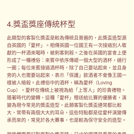
4.獎盃獎座傳統杯型
此類型的客製化獎盃是較為傳統且普遍的，此獎盃造型源
自英國的「愛杯」。相傳英國一位國王有一次接過別人敬
獻的一杯酒來喝時，被刺客刺殺。之後在英國的宴會上便
形成了一種禮俗：來賓中依序傳遞一個大型的酒杯，繞行
一圈；每位來賓接過酒杯時，除了自己要站起來，並且身
旁的人也需要站起來，表示「保護」飲酒者不會像王國一
樣被人暗殺。此禮俗中的酒杯，稱為愛杯（Loving
Cup）。愛杯在傳統上被視為給「上等人」的珍貴禮物。
隨著時代的變轉，這種「愛杯」贈送給比賽的優勝者，演
變為現今常見的獎盃造型，此類客製化獎盃通常都比較
大，常帶有兩個大大的耳朵，這些特點都是從愛杯演變傳
承而來的，常見於各大賽事，也是較為保守安全的造型。