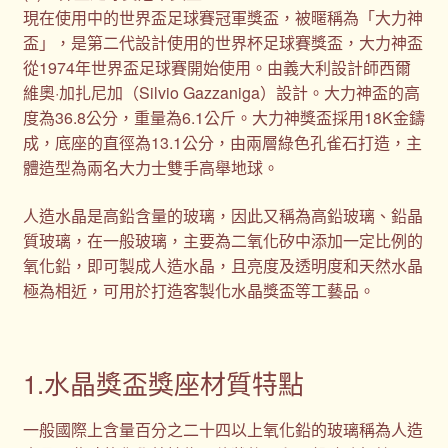
現在使用中的世界盃足球賽冠軍獎盃，被暱稱為「大力神
盃」，是第二代設計使用的世界杯足球賽獎盃，大力神盃
從1974年世界盃足球賽開始使用。由義大利設計師西爾
維奧·加扎尼加（Silvio Gazzaniga）設計。大力神盃的高
度為36.8公分，重量為6.1公斤。大力神獎盃採用18K金鑄
成，底座的直徑為13.1公分，由兩層綠色孔雀石打造，主
體造型為兩名大力士雙手高舉地球。
人造水晶是高鉛含量的玻璃，因此又稱為高鉛玻璃、鉛晶
質玻璃，在一般玻璃，主要為二氧化矽中添加一定比例的
氧化鉛，即可製成人造水晶，且亮度及透明度和天然水晶
極為相近，可用於打造客製化水晶獎盃等工藝品。
1.水晶獎盃獎座材質特點
一般國際上含量百分之二十四以上氧化鉛的玻璃稱為人造