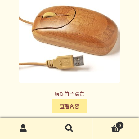
環保竹子滑鼠
查看內容
0
搜
搜
尋
尋