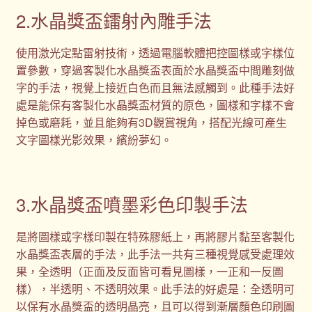
2.水晶獎盃鐳射內雕手法
使用激光定點雷射技術，透過電腦軟體把控圖樣或字樣位
置參數，穿過客製化水晶獎盃表面於水晶獎盃中間雕刻做
字的手法，視覺上接近白色而且無法感觸到。此種手法好
處是能保有客製化水晶獎盃材質的原色，圖樣和字樣不會
掉色或磨耗，並且能夠有3D觀賞視角，搭配光線可產生
文字圖樣光影效果，繽紛夢幻。
3.水晶獎盃噴墨彩色印製手法
是將圖樣或字樣印製在特殊膠紙上，再將膠片黏至客製化
水晶獎盃表層的手法，此手法一共有三種視覺感受處理效
果，全透明（正面及反面皆可看見圖樣，一正和一反圖
樣），半透明、不透明效果。此手法的好處是：全透明可
以保有水晶獎盃的透明晶亮，且可以得到漸層顏色印刷圖