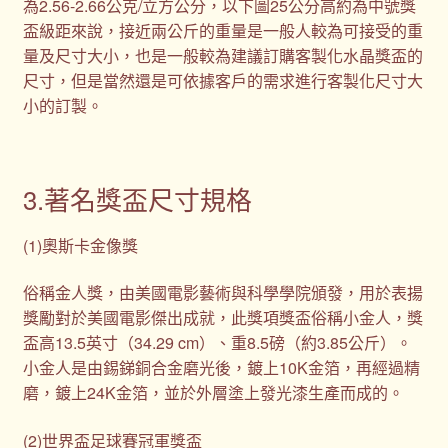
為2.56-2.66公克/立方公分，以下圖25公分高約為中號獎
盃級距來說，接近兩公斤的重量是一般人較為可接受的重
量及尺寸大小，也是一般較為建議訂購客製化水晶獎盃的
尺寸，但是當然還是可依據客戶的需求進行客製化尺寸大
小的訂製。
3.著名獎盃尺寸規格
(1)奧斯卡金像獎
俗稱金人獎，由美國電影藝術與科學學院頒發，用於表揚
獎勵對於美國電影傑出成就，此獎項獎盃俗稱小金人，獎
盃高13.5英寸（34.29 cm）、重8.5磅（約3.85公斤）。
小金人是由錫銻銅合金磨光後，鍍上10K金箔，再經過精
磨，鍍上24K金箔，並於外層塗上發光漆生產而成的。
(2)世界盃足球賽冠軍獎盃