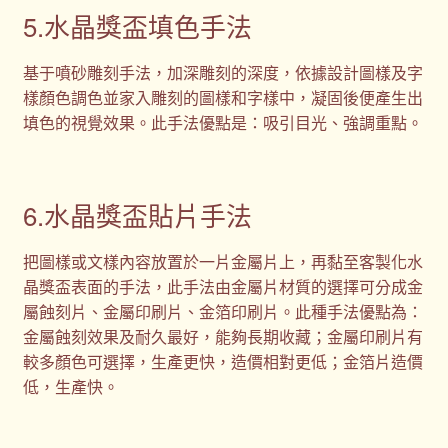
5.水晶獎盃填色手法
基于噴砂雕刻手法，加深雕刻的深度，依據設計圖樣及字
樣顏色調色並家入雕刻的圖樣和字樣中，凝固後便產生出
填色的視覺效果。此手法優點是：吸引目光、強調重點。
6.水晶獎盃貼片手法
把圖樣或文樣內容放置於一片金屬片上，再黏至客製化水
晶獎盃表面的手法，此手法由金屬片材質的選擇可分成金
屬蝕刻片、金屬印刷片、金箔印刷片。此種手法優點為：
金屬蝕刻效果及耐久最好，能夠長期收藏；金屬印刷片有
較多顏色可選擇，生產更快，造價相對更低；金箔片造價
低，生產快。