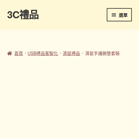
3C禮品
跳
跳
選單
至
至
導
主
首頁
覽
要
列
內
Panton色卡
容
首頁
USB禮品客製化
滑鼠禮品
滑鼠手護腕墊套裝
Sample Page
企業禮品
印刷方式
台灣禮品
商店