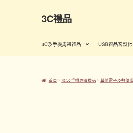
3C禮品
跳
跳
至
至
導
主
覽
要
3C及手機周邊禮品
USB禮品客製化
列
內
容
首頁
Panton色卡
Sample Page
企業禮品
印
客製禮品資訊
宣導品
尾牙禮品推薦
常見問題
首頁
3C及手機周邊禮品
其他電子及數位
股東會紀念品推薦
訂購須知
詢價單
購物車
贈