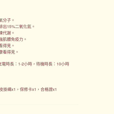
氧分子。
排出15%二氧化氮。
陳代謝。
強肌體免疫力。
看得見。
康看得見。
充電時長：1-2小時，待機時長：10小時
皮掛繩x1，保修卡x1，合格證x1