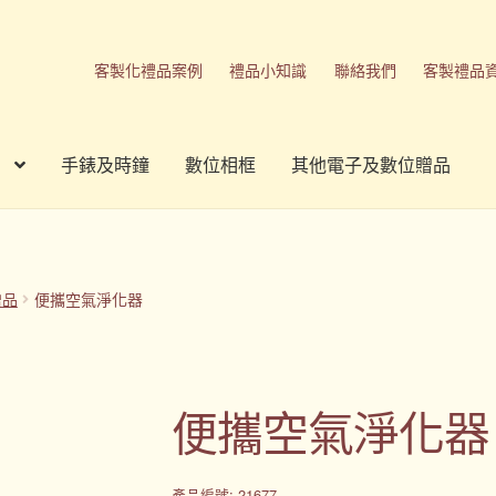
客製化禮品案例
禮品小知識
聯絡我們
客製禮品
手錶及時鐘
數位相框
其他電子及數位贈品
刷方式
台灣禮品
商店
客製化商品
客製化小知識
客製化禮品
我的帳號
春酒禮品
禮品
禮品公司
紀念品
結帳
聯絡我們
贈品
便攜空氣淨化器
品
隱私權條款
便攜空氣淨化器
產品編號: 21677