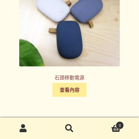
石頭移動電源
查看內容
0
搜
搜
尋
尋