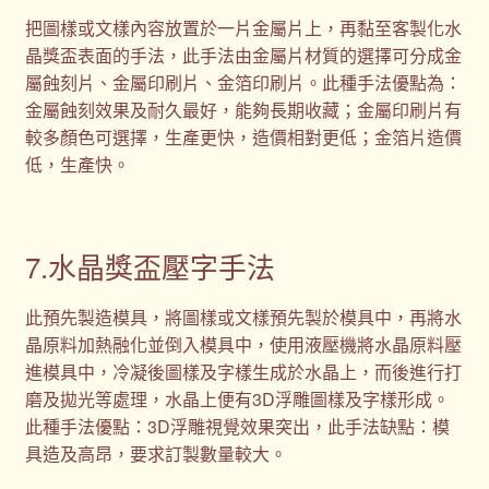
把圖樣或文樣內容放置於一片金屬片上，再黏至客製化水
晶獎盃表面的手法，此手法由金屬片材質的選擇可分成金
屬蝕刻片、金屬印刷片、金箔印刷片。此種手法優點為：
金屬蝕刻效果及耐久最好，能夠長期收藏；金屬印刷片有
較多顏色可選擇，生產更快，造價相對更低；金箔片造價
低，生產快。
7.水晶獎盃壓字手法
此預先製造模具，將圖樣或文樣預先製於模具中，再將水
晶原料加熱融化並倒入模具中，使用液壓機將水晶原料壓
進模具中，冷凝後圖樣及字樣生成於水晶上，而後進行打
磨及拋光等處理，水晶上便有3D浮雕圖樣及字樣形成。
此種手法優點：3D浮雕視覺效果突出，此手法缺點：模
具造及高昂，要求訂製數量較大。