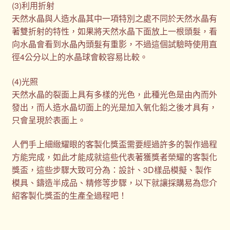
(3)利用折射
天然水晶與人造水晶其中一項特別之處不同於天然水晶有
著雙折射的特性，如果將天然水晶下面放上一根頭髮，看
向水晶會看到水晶內頭髮有重影，不過這個試驗時使用直
徑4公分以上的水晶球會較容易比較。
(4)光照
天然水晶的裂面上具有多樣的光色，此種光色是由內而外
發出，而人造水晶切面上的光是加入氧化鉛之後才具有，
只會呈現於表面上。
人們手上細緻耀眼的客製化獎盃需要經過許多的製作過程
方能完成，如此才能成就這些代表著獲獎者榮耀的客製化
獎盃，這些步驟大致可分為：設計、3D樣品模擬、製作
模具、鑄造半成品、精修等步驟，以下就讓採購易為您介
紹客製化獎盃的生產全過程吧！