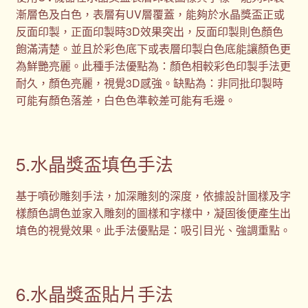
漸層色及白色，表層有UV層覆蓋，能夠於水晶獎盃正或
反面印製，正面印製時3D效果突出，反面印製則色顏色
飽滿清楚。並且於彩色底下或表層印製白色底能讓顏色更
為鮮艷亮麗。此種手法優點為：顏色相較彩色印製手法更
耐久，顏色亮麗，視覺3D感強。缺點為：非同批印製時
可能有顏色落差，白色色準較差可能有毛邊。
5.水晶獎盃填色手法
基于噴砂雕刻手法，加深雕刻的深度，依據設計圖樣及字
樣顏色調色並家入雕刻的圖樣和字樣中，凝固後便產生出
填色的視覺效果。此手法優點是：吸引目光、強調重點。
6.水晶獎盃貼片手法