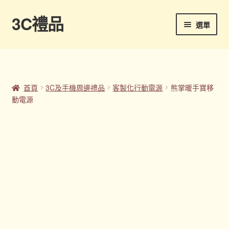
3C禮品
跳
跳
選單
至
至
導
主
首頁
覽
要
列
內
Panton色卡
容
首頁
3C及手機周邊禮品
客製化行動電源
熊掌暖手寶移
動電源
Sample Page
企業禮品
印刷方式
台灣禮品
商店