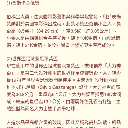
(1)奧斯卡金像獎
俗稱金人獎，由美國電影藝術與科學學院頒發，用於表揚
獎勵對於美國電影傑出成就，此獎項獎盃俗稱小金人，獎
盃高13.5英寸（34.29 cm）、重8.5磅（約3.85公斤）。
小金人是由錫銻銅合金磨光後，鍍上10K金箔，再經過精
磨，鍍上24K金箔，並於外層塗上發光漆生產而成的。
(2)世界盃足球賽冠軍獎盃
現在使用中的世界盃足球賽冠軍獎盃，被暱稱為「大力神
盃」，是第二代設計使用的世界杯足球賽獎盃，大力神盃
從1974年世界盃足球賽開始使用。由義大利設計師西爾
維奧·加扎尼加（Silvio Gazzaniga）設計。大力神盃的高
度為36.8公分，重量為6.1公斤。大力神獎盃採用18K金鑄
成，底座的直徑為13.1公分，由兩層綠色孔雀石打造，主
體造型為兩名大力士雙手高舉地球。
人造水晶是高鉛含量的玻璃，因此又稱為高鉛玻璃、鉛晶