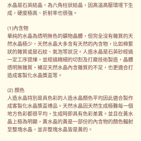
水晶是石英結晶，為六角柱狀結晶，因高溫高壓環境下生
成，硬度極高、折射率也很強。
(1)內含物
單純的水晶為透明無色的礦物晶體，但完全沒有雜質的天
然水晶極少，天然水晶大多含有天然的內含物，比如棉絮
狀的雜質或是石紋、氣泡等狀況。人造水晶是石英砂經過
一定工序提煉，並經過精細的切割及打磨技術製造，晶體
透明無雜質，補足天然水晶內含雜質的不足，也更適合打
造成客製化水晶獎盃等。
(2) 顏色
人造水晶特別是具色彩的人造水晶顏色平均因此適合製作
成客製化水晶獎盃禮品。天然水晶因天然生成極難每一個
地方色彩都很平均，生成時即具有色彩差異。並且在黃水
晶上極為明顯，黃水晶的黃是一部份的內含物的顏色輻射
至整塊水晶，並非整塊水晶皆是黃的。