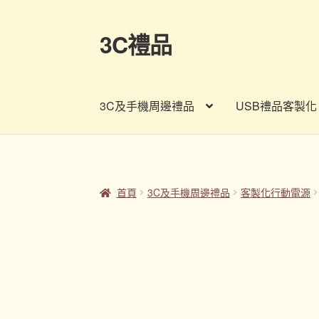
3C禮品
跳
跳
至
至
導
主
覽
要
3C及手機周邊禮品
USB禮品客製化
列
內
容
首頁
Panton色卡
Sample Page
企業禮品
印
客製禮品資訊
宣導品
尾牙禮品推薦
常見問題
首頁
3C及手機周邊禮品
客製化行動電源
股東會紀念品推薦
訂購須知
詢價單
購物車
贈