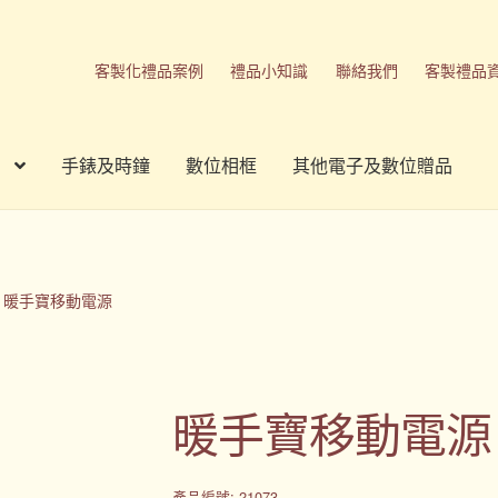
客製化禮品案例
禮品小知識
聯絡我們
客製禮品
手錶及時鐘
數位相框
其他電子及數位贈品
刷方式
台灣禮品
商店
客製化商品
客製化小知識
客製化禮品
我的帳號
春酒禮品
禮品
禮品公司
紀念品
結帳
聯絡我們
暖手寶移動電源
品
隱私權條款
暖手寶移動電源
產品編號: 21073