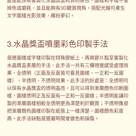
處是能保有客製化水晶獎盃材質的原色，圖樣和字樣不會
掉色或磨耗，並且能夠有3D觀賞視角，搭配光線可產生
文字圖樣光影效果，繽紛夢幻。
3.水晶獎盃噴墨彩色印製手法
是將圖樣或字樣印製在特殊膠紙上，再將膠片黏至客製化
水晶獎盃表層的手法，此手法一共有三種視覺感受處理效
果，全透明（正面及反面皆可看見圖樣，一正和一反圖
樣），半透明、不透明效果。此手法的好處是：全透明可
以保有水晶獎盃的透明晶亮，且可以得到漸層顏色印刷圖
樣，圖樣透明正及反面有一正和一反圖樣；半透明能讓印
製的漸層圖樣相較全透明更為清楚利於觀賞；不透明像是
把漸層顏色圖樣印製在紙張上一樣清楚，圖樣顏色彩度
高。此手法缺點是隨著時間會變色和損傷。