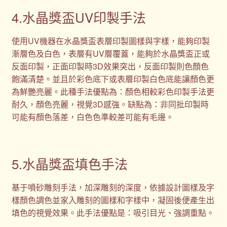
4.水晶獎盃UV印製手法
使用UV機器在水晶獎盃表層印製圖樣與字樣，能夠印製
漸層色及白色，表層有UV層覆蓋，能夠於水晶獎盃正或
反面印製，正面印製時3D效果突出，反面印製則色顏色
飽滿清楚。並且於彩色底下或表層印製白色底能讓顏色更
為鮮艷亮麗。此種手法優點為：顏色相較彩色印製手法更
耐久，顏色亮麗，視覺3D感強。缺點為：非同批印製時
可能有顏色落差，白色色準較差可能有毛邊。
5.水晶獎盃填色手法
基于噴砂雕刻手法，加深雕刻的深度，依據設計圖樣及字
樣顏色調色並家入雕刻的圖樣和字樣中，凝固後便產生出
填色的視覺效果。此手法優點是：吸引目光、強調重點。