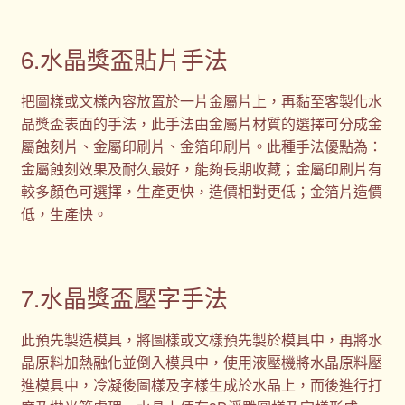
6.水晶獎盃貼片手法
把圖樣或文樣內容放置於一片金屬片上，再黏至客製化水
晶獎盃表面的手法，此手法由金屬片材質的選擇可分成金
屬蝕刻片、金屬印刷片、金箔印刷片。此種手法優點為：
金屬蝕刻效果及耐久最好，能夠長期收藏；金屬印刷片有
較多顏色可選擇，生產更快，造價相對更低；金箔片造價
低，生產快。
7.水晶獎盃壓字手法
此預先製造模具，將圖樣或文樣預先製於模具中，再將水
晶原料加熱融化並倒入模具中，使用液壓機將水晶原料壓
進模具中，冷凝後圖樣及字樣生成於水晶上，而後進行打