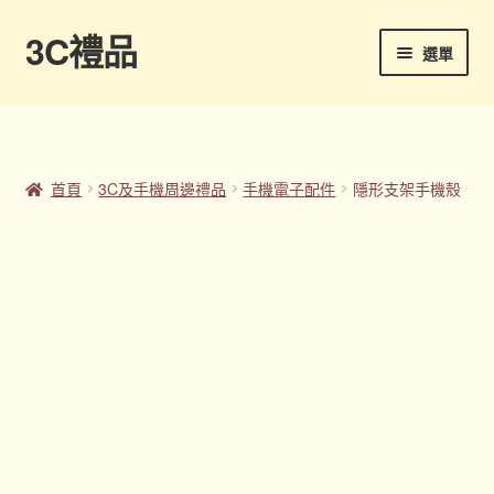
3C禮品
跳
跳
選單
至
至
導
主
首頁
覽
要
列
內
Panton色卡
容
首頁
3C及手機周邊禮品
手機電子配件
隱形支架手機殼
Sample Page
企業禮品
印刷方式
台灣禮品
商店