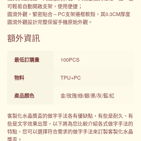
可輕易自動開啟支架，使用便捷；
圓滑外觀，緊密貼合 – PC支架邊框軟殼，其0.3CM厚度
圓滑外觀設計完整保留手機原始外觀。
額外資訊
最低訂購量
100PCS
物料
TPU+PC
產品顏色
金/玫瑰/綠/銀/黑/灰/藍/紅
客製化水晶獎盃的做字手法各有優缺點，有些是耐久、有
些是文字效果出眾，以下將為您比較介紹各式做字手法的
特點，您可以選擇符合需求的做字手法來訂製客製化水晶
獎盃。