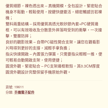
優質細節，裸色透出來 – 真機開模，全包設計，緊密貼合
機身不鬆動，輕鬆使用，按鍵快捷靈活，細密觸感彷若裸
機；
雙料兩重結構 – 採用優質高透光軟矽膠內套+PC硬質邊
框，可以有效吸收及分散意外摔落時受到的衝擊，一次撞
擊，雙層防摔；
良好的觀影效果 – 自帶PC磁性開合支架，讓您在觀看影
片時得到更好的支撐，減輕手拿負擔；
指尖快速開啟 – 內置張力彈簧，只需要指尖輕輕一推，便
可輕易自動開啟支架，使用便捷；
圓滑外觀，緊密貼合 – PC支架邊框軟殼，其0.3CM厚度
圓滑外觀設計完整保留手機原始外觀。
貨號:
19611
分類:
手機電子配件