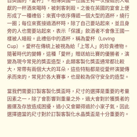
自英國的「愛杯」。相傳英國一位國王有一次接過別人敬
獻的一杯酒來喝時，被刺客刺殺。之後在英國的宴會上便
形成了一種禮俗：來賓中依序傳遞一個大型的酒杯，繞行
一圈；每位來賓接過酒杯時，除了自己要站起來，並且身
旁的人也需要站起來，表示「保護」飲酒者不會像王國一
樣被人暗殺。此禮俗中的酒杯，稱為愛杯（Loving
Cup）。愛杯在傳統上被視為給「上等人」的珍貴禮物。
隨著時代的變轉，這種「愛杯」贈送給比賽的優勝者，演
變為現今常見的獎盃造型，此類客製化獎盃通常都比較
大，常帶有兩個大大的耳朵，這些特點都是從愛杯演變傳
承而來的，常見於各大賽事，也是較為保守安全的造型。
當我們需要訂製客製化獎盃時，尺寸的選擇是重要的考量
因素之一，除了會影響到重量之外，過大會對於獲獎者的
搬運及存放造成困擾，過小又會顯得過於小家子氣，因此
選擇適當的尺寸對於訂製客製化水晶獎盃是十分重要的。