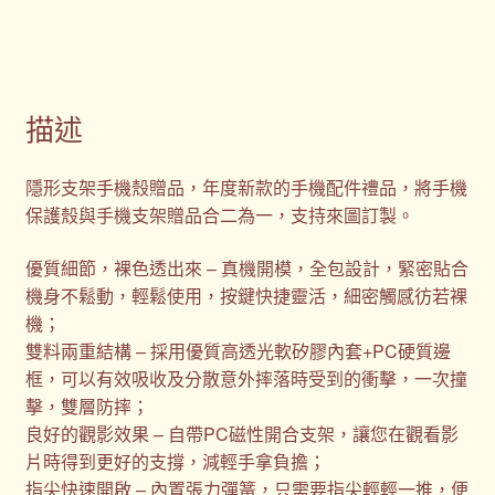
描述
隱形支架手機殼贈品，年度新款的手機配件禮品，將手機
保護殼與手機支架贈品合二為一，支持來圖訂製。
優質細節，裸色透出來 – 真機開模，全包設計，緊密貼合
機身不鬆動，輕鬆使用，按鍵快捷靈活，細密觸感彷若裸
機；
雙料兩重結構 – 採用優質高透光軟矽膠內套+PC硬質邊
框，可以有效吸收及分散意外摔落時受到的衝擊，一次撞
擊，雙層防摔；
良好的觀影效果 – 自帶PC磁性開合支架，讓您在觀看影
片時得到更好的支撐，減輕手拿負擔；
指尖快速開啟 – 內置張力彈簧，只需要指尖輕輕一推，便