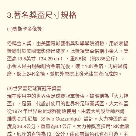
3.著名獎盃尺寸規格
(1)奧斯卡金像獎
俗稱金人獎，由美國電影藝術與科學學院頒發，用於表揚
獎勵對於美國電影傑出成就，此獎項獎盃俗稱小金人，獎
盃高13.5英寸（34.29 cm）、重8.5磅（約3.85公斤）。
小金人是由錫銻銅合金磨光後，鍍上10K金箔，再經過精
磨，鍍上24K金箔，並於外層塗上發光漆生產而成的。
(2)世界盃足球賽冠軍獎盃
現在使用中的世界盃足球賽冠軍獎盃，被暱稱為「大力神
盃」，是第二代設計使用的世界杯足球賽獎盃，大力神盃
從1974年世界盃足球賽開始使用。由義大利設計師西爾
維奧·加扎尼加（Silvio Gazzaniga）設計。大力神盃的高
度為36.8公分，重量為6.1公斤。大力神獎盃採用18K金鑄
成，底座的直徑為13.1公分，由兩層綠色孔雀石打造，主