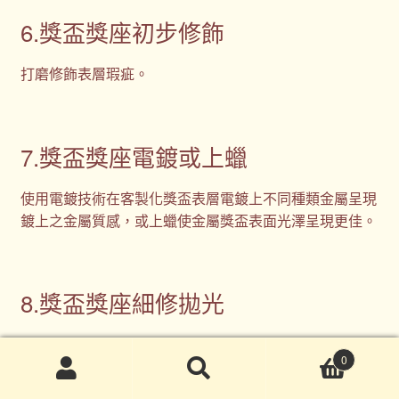
6.獎盃獎座初步修飾
打磨修飾表層瑕疵。
7.獎盃獎座電鍍或上蠟
使用電鍍技術在客製化獎盃表層電鍍上不同種類金屬呈現
鍍上之金屬質感，或上蠟使金屬獎盃表面光澤呈現更佳。
8.獎盃獎座細修拋光
細部打磨拋光修飾客製化獎盃每一處細節後即完成。
0
搜
搜
了解客製化獎盃的製作過程後才知道原來獎盃的製作過程
尋
尋