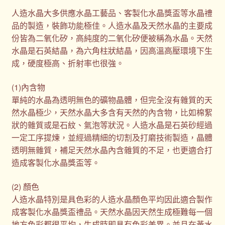
人造水晶大多供應水晶工藝品、客製化水晶獎盃等水晶禮
品的製造，裝飾功能極佳。人造水晶及天然水晶的主要成
份皆為二氧化矽，高純度的二氧化矽便被稱為水晶。天然
水晶是石英結晶，為六角柱狀結晶，因高溫高壓環境下生
成，硬度極高、折射率也很強。
(1)內含物
單純的水晶為透明無色的礦物晶體，但完全沒有雜質的天
然水晶極少，天然水晶大多含有天然的內含物，比如棉絮
狀的雜質或是石紋、氣泡等狀況。人造水晶是石英砂經過
一定工序提煉，並經過精細的切割及打磨技術製造，晶體
透明無雜質，補足天然水晶內含雜質的不足，也更適合打
造成客製化水晶獎盃等。
(2) 顏色
人造水晶特別是具色彩的人造水晶顏色平均因此適合製作
成客製化水晶獎盃禮品。天然水晶因天然生成極難每一個
地方色彩都很平均，生成時即具有色彩差異。並且在黃水