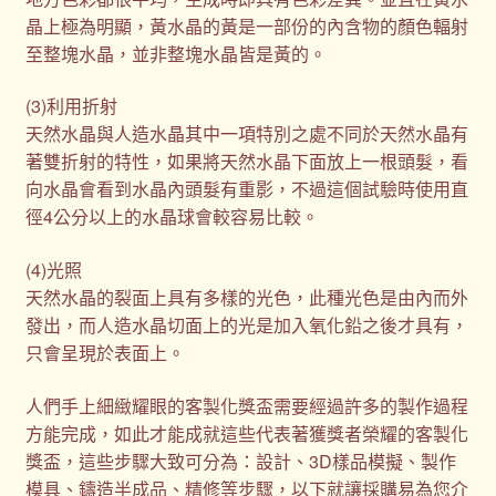
晶上極為明顯，黃水晶的黃是一部份的內含物的顏色輻射
至整塊水晶，並非整塊水晶皆是黃的。
(3)利用折射
天然水晶與人造水晶其中一項特別之處不同於天然水晶有
著雙折射的特性，如果將天然水晶下面放上一根頭髮，看
向水晶會看到水晶內頭髮有重影，不過這個試驗時使用直
徑4公分以上的水晶球會較容易比較。
(4)光照
天然水晶的裂面上具有多樣的光色，此種光色是由內而外
發出，而人造水晶切面上的光是加入氧化鉛之後才具有，
只會呈現於表面上。
人們手上細緻耀眼的客製化獎盃需要經過許多的製作過程
方能完成，如此才能成就這些代表著獲獎者榮耀的客製化
獎盃，這些步驟大致可分為：設計、3D樣品模擬、製作
模具、鑄造半成品、精修等步驟，以下就讓採購易為您介