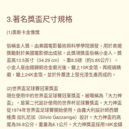
3.著名獎盃尺寸規格
(1)奧斯卡金像獎
俗稱金人獎，由美國電影藝術與科學學院頒發，用於表揚
獎勵對於美國電影傑出成就，此獎項獎盃俗稱小金人，獎
盃高13.5英寸（34.29 cm）、重8.5磅（約3.85公斤）。
小金人是由錫銻銅合金磨光後，鍍上10K金箔，再經過精
磨，鍍上24K金箔，並於外層塗上發光漆生產而成的。
(2)世界盃足球賽冠軍獎盃
現在使用中的世界盃足球賽冠軍獎盃，被暱稱為「大力神
盃」，是第二代設計使用的世界杯足球賽獎盃，大力神盃
從1974年世界盃足球賽開始使用。由義大利設計師西爾
維奧·加扎尼加（Silvio Gazzaniga）設計。大力神盃的高
度為36.8公分，重量為6.1公斤。大力神獎盃採用18K金鑄