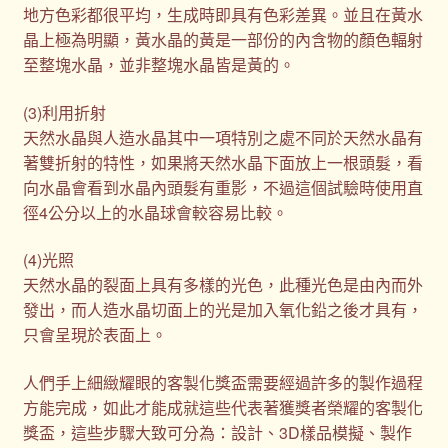
地方色彩都很平均，生成時即具有色彩差異。並且在黃水
晶上極為明顯，黃水晶的黃是一部份的內含物的顏色輻射
至整塊水晶，並非整塊水晶皆是黃的。
(3)利用折射
天然水晶與人造水晶其中一項特別之處不同於天然水晶有
著雙折射的特性，如果將天然水晶下面放上一根頭髮，看
向水晶會看到水晶內頭髮有重影，不過這個試驗時使用直
徑4公分以上的水晶球會較容易比較。
(4)光照
天然水晶的裂面上具有多樣的光色，此種光色是由內而外
發出，而人造水晶切面上的光是加入氧化鉛之後才具有，
只會呈現於表面上。
人們手上細緻耀眼的客製化獎盃需要經過許多的製作過程
方能完成，如此才能成就這些代表著獲獎者榮耀的客製化
獎盃，這些步驟大致可分為：設計、3D樣品模擬、製作