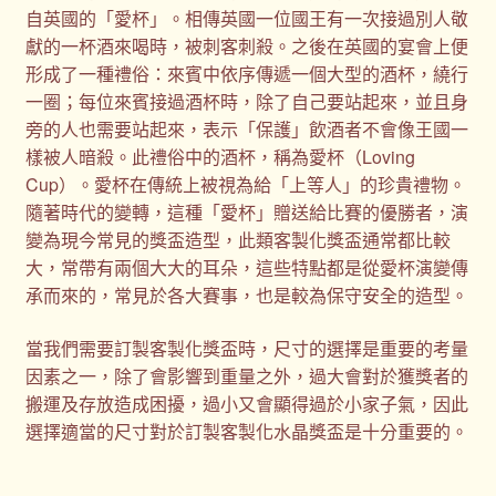
自英國的「愛杯」。相傳英國一位國王有一次接過別人敬
獻的一杯酒來喝時，被刺客刺殺。之後在英國的宴會上便
形成了一種禮俗：來賓中依序傳遞一個大型的酒杯，繞行
一圈；每位來賓接過酒杯時，除了自己要站起來，並且身
旁的人也需要站起來，表示「保護」飲酒者不會像王國一
樣被人暗殺。此禮俗中的酒杯，稱為愛杯（Loving
Cup）。愛杯在傳統上被視為給「上等人」的珍貴禮物。
隨著時代的變轉，這種「愛杯」贈送給比賽的優勝者，演
變為現今常見的獎盃造型，此類客製化獎盃通常都比較
大，常帶有兩個大大的耳朵，這些特點都是從愛杯演變傳
承而來的，常見於各大賽事，也是較為保守安全的造型。
當我們需要訂製客製化獎盃時，尺寸的選擇是重要的考量
因素之一，除了會影響到重量之外，過大會對於獲獎者的
搬運及存放造成困擾，過小又會顯得過於小家子氣，因此
選擇適當的尺寸對於訂製客製化水晶獎盃是十分重要的。