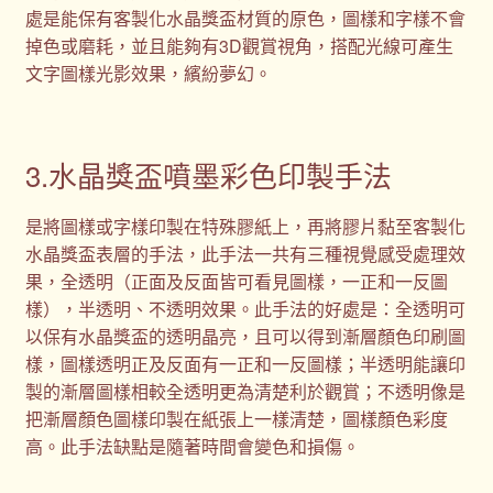
處是能保有客製化水晶獎盃材質的原色，圖樣和字樣不會
掉色或磨耗，並且能夠有3D觀賞視角，搭配光線可產生
文字圖樣光影效果，繽紛夢幻。
3.水晶獎盃噴墨彩色印製手法
是將圖樣或字樣印製在特殊膠紙上，再將膠片黏至客製化
水晶獎盃表層的手法，此手法一共有三種視覺感受處理效
果，全透明（正面及反面皆可看見圖樣，一正和一反圖
樣），半透明、不透明效果。此手法的好處是：全透明可
以保有水晶獎盃的透明晶亮，且可以得到漸層顏色印刷圖
樣，圖樣透明正及反面有一正和一反圖樣；半透明能讓印
製的漸層圖樣相較全透明更為清楚利於觀賞；不透明像是
把漸層顏色圖樣印製在紙張上一樣清楚，圖樣顏色彩度
高。此手法缺點是隨著時間會變色和損傷。