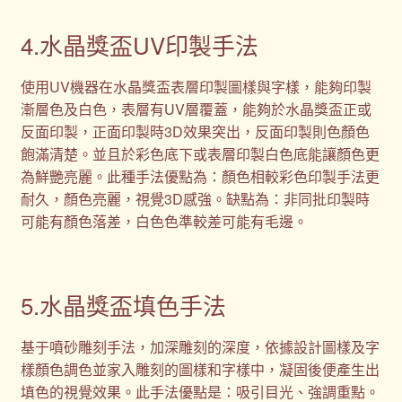
4.水晶獎盃UV印製手法
使用UV機器在水晶獎盃表層印製圖樣與字樣，能夠印製
漸層色及白色，表層有UV層覆蓋，能夠於水晶獎盃正或
反面印製，正面印製時3D效果突出，反面印製則色顏色
飽滿清楚。並且於彩色底下或表層印製白色底能讓顏色更
為鮮艷亮麗。此種手法優點為：顏色相較彩色印製手法更
耐久，顏色亮麗，視覺3D感強。缺點為：非同批印製時
可能有顏色落差，白色色準較差可能有毛邊。
5.水晶獎盃填色手法
基于噴砂雕刻手法，加深雕刻的深度，依據設計圖樣及字
樣顏色調色並家入雕刻的圖樣和字樣中，凝固後便產生出
填色的視覺效果。此手法優點是：吸引目光、強調重點。