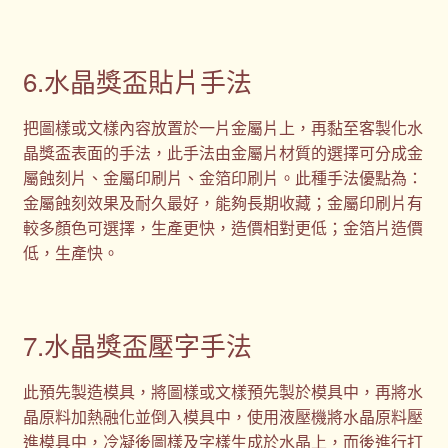
6.水晶獎盃貼片手法
把圖樣或文樣內容放置於一片金屬片上，再黏至客製化水
晶獎盃表面的手法，此手法由金屬片材質的選擇可分成金
屬蝕刻片、金屬印刷片、金箔印刷片。此種手法優點為：
金屬蝕刻效果及耐久最好，能夠長期收藏；金屬印刷片有
較多顏色可選擇，生產更快，造價相對更低；金箔片造價
低，生產快。
7.水晶獎盃壓字手法
此預先製造模具，將圖樣或文樣預先製於模具中，再將水
晶原料加熱融化並倒入模具中，使用液壓機將水晶原料壓
進模具中，冷凝後圖樣及字樣生成於水晶上，而後進行打