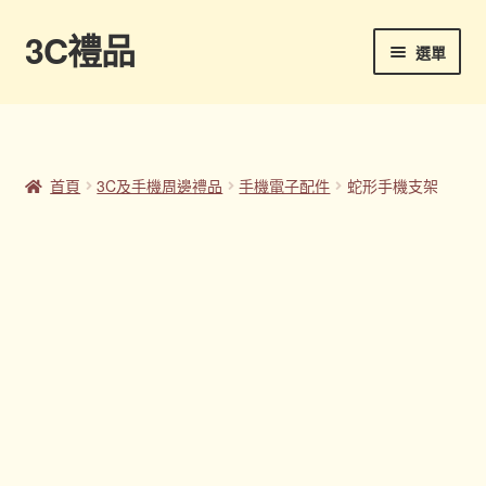
3C禮品
跳
跳
選單
至
至
導
主
首頁
覽
要
列
內
Panton色卡
容
首頁
3C及手機周邊禮品
手機電子配件
蛇形手機支架
Sample Page
企業禮品
印刷方式
台灣禮品
商店