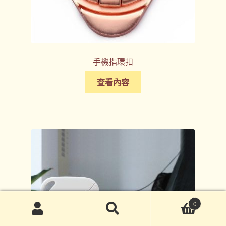
手機指環扣
查看內容
0
搜
搜
尋
尋