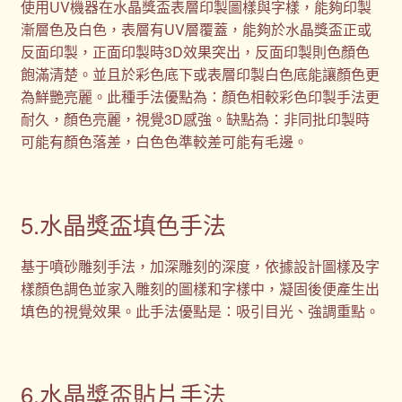
使用UV機器在水晶獎盃表層印製圖樣與字樣，能夠印製
漸層色及白色，表層有UV層覆蓋，能夠於水晶獎盃正或
反面印製，正面印製時3D效果突出，反面印製則色顏色
飽滿清楚。並且於彩色底下或表層印製白色底能讓顏色更
為鮮艷亮麗。此種手法優點為：顏色相較彩色印製手法更
耐久，顏色亮麗，視覺3D感強。缺點為：非同批印製時
可能有顏色落差，白色色準較差可能有毛邊。
5.水晶獎盃填色手法
基于噴砂雕刻手法，加深雕刻的深度，依據設計圖樣及字
樣顏色調色並家入雕刻的圖樣和字樣中，凝固後便產生出
填色的視覺效果。此手法優點是：吸引目光、強調重點。
6.水晶獎盃貼片手法