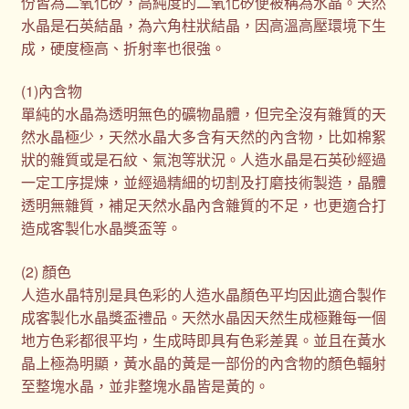
份皆為二氧化矽，高純度的二氧化矽便被稱為水晶。天然
水晶是石英結晶，為六角柱狀結晶，因高溫高壓環境下生
成，硬度極高、折射率也很強。
(1)內含物
單純的水晶為透明無色的礦物晶體，但完全沒有雜質的天
然水晶極少，天然水晶大多含有天然的內含物，比如棉絮
狀的雜質或是石紋、氣泡等狀況。人造水晶是石英砂經過
一定工序提煉，並經過精細的切割及打磨技術製造，晶體
透明無雜質，補足天然水晶內含雜質的不足，也更適合打
造成客製化水晶獎盃等。
(2) 顏色
人造水晶特別是具色彩的人造水晶顏色平均因此適合製作
成客製化水晶獎盃禮品。天然水晶因天然生成極難每一個
地方色彩都很平均，生成時即具有色彩差異。並且在黃水
晶上極為明顯，黃水晶的黃是一部份的內含物的顏色輻射
至整塊水晶，並非整塊水晶皆是黃的。