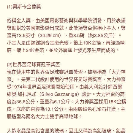
(1)奧斯卡金像獎
俗稱金人獎，由美國電影藝術與科學學院頒發，用於表揚
獎勵對於美國電影傑出成就，此獎項獎盃俗稱小金人，獎
盃高13.5英寸（34.29 cm）、重8.5磅（約3.85公斤）。
小金人是由錫銻銅合金磨光後，鍍上10K金箔，再經過精
磨，鍍上24K金箔，並於外層塗上發光漆生產而成的。
(2)世界盃足球賽冠軍獎盃
現在使用中的世界盃足球賽冠軍獎盃，被暱稱為「大力神
盃」，是第二代設計使用的世界杯足球賽獎盃，大力神盃
從1974年世界盃足球賽開始使用。由義大利設計師西爾
維奧·加扎尼加（Silvio Gazzaniga）設計。大力神盃的高
度為36.8公分，重量為6.1公斤。大力神獎盃採用18K金鑄
成，底座的直徑為13.1公分，由兩層綠色孔雀石打造，主
體造型為兩名大力士雙手高舉地球。
人造水晶是高鉛含量的玻璃，因此又稱為高鉛玻璃、鉛晶