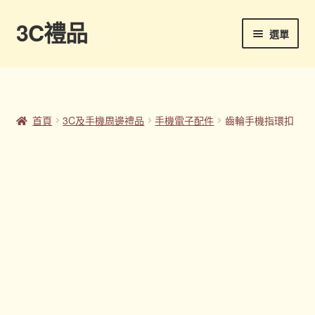
3C禮品
跳
跳
選單
至
至
導
主
首頁
覽
要
列
內
Panton色卡
容
首頁
3C及手機周邊禮品
手機電子配件
齒輪手機指環扣
Sample Page
企業禮品
印刷方式
台灣禮品
商店