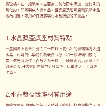
質玻璃，在一般玻璃，主要為二氧化矽中添加一定比例的
氧化鉛，即可製成人造水晶，且亮度及透明度和天然水晶
極為相近，可用於打造客製化水晶獎盃等工藝品。
1.水晶獎盃獎座材質特點
一般國際上含量百分之二十四以上氧化鉛的玻璃稱為人造
水晶，此時的化學特性為最佳狀態，和一般玻璃相較而
言，透光度更佳（百分之九十以上）硬度更高更耐磨、折
射率更大;可透射出光譜中更多顏色、比重更大、手感更
沈重。
2.水晶獎盃獎座材質用途
高鉛含量玻璃通過淬鍊，去雜質，吹制，打磨和拋光，琢