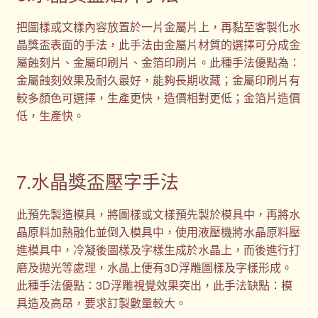
把圖樣或文樣內容放置於一片金屬片上，再黏至客製化水
晶獎盃表面的手法，此手法由金屬片材質的選擇可分成金
屬蝕刻片、金屬印刷片、金箔印刷片。此種手法優點為：
金屬蝕刻效果及耐久最好，能夠長期收藏；金屬印刷片有
較多顏色可選擇，生產更快，造價相對更低；金箔片造價
低，生產快。
7.水晶獎盃壓字手法
此預先製造模具，將圖樣或文樣預先製於模具中，再將水
晶原料加熱融化並倒入模具中，使用液壓機將水晶原料壓
進模具中，冷凝後圖樣及字樣生成於水晶上，而後進行打
磨及拋光等處理，水晶上便有3D浮雕圖樣及字樣形成。
此種手法優點：3D浮雕視覺效果突出，此手法缺點：模
具造及高昂，要求訂製數量較大。