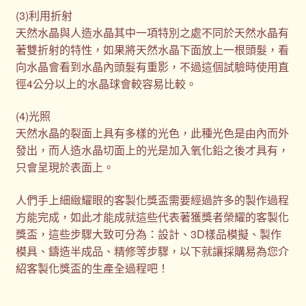
(3)利用折射
天然水晶與人造水晶其中一項特別之處不同於天然水晶有
著雙折射的特性，如果將天然水晶下面放上一根頭髮，看
向水晶會看到水晶內頭髮有重影，不過這個試驗時使用直
徑4公分以上的水晶球會較容易比較。
(4)光照
天然水晶的裂面上具有多樣的光色，此種光色是由內而外
發出，而人造水晶切面上的光是加入氧化鉛之後才具有，
只會呈現於表面上。
人們手上細緻耀眼的客製化獎盃需要經過許多的製作過程
方能完成，如此才能成就這些代表著獲獎者榮耀的客製化
獎盃，這些步驟大致可分為：設計、3D樣品模擬、製作
模具、鑄造半成品、精修等步驟，以下就讓採購易為您介
紹客製化獎盃的生產全過程吧！