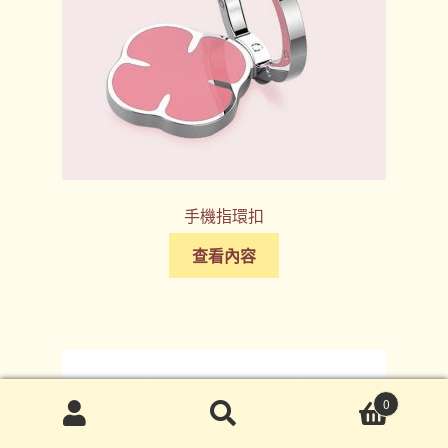
手機指環扣
查看內容
0
搜
搜
尋
尋