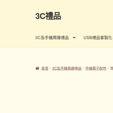
3C禮品
跳
跳
至
至
導
主
覽
要
3C及手機周邊禮品
USB禮品客製化
列
內
容
首頁
Panton色卡
Sample Page
企業禮品
印
客製禮品資訊
宣導品
尾牙禮品推薦
常見問題
首頁
3C及手機周邊禮品
手機電子配件
股東會紀念品推薦
訂購須知
詢價單
購物車
贈