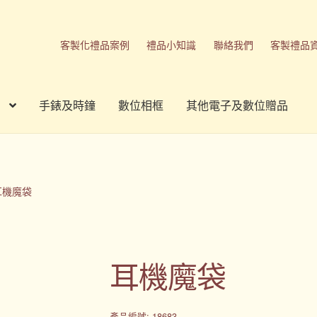
客製化禮品案例
禮品小知識
聯絡我們
客製禮品
手錶及時鐘
數位相框
其他電子及數位贈品
刷方式
台灣禮品
商店
客製化商品
客製化小知識
客製化禮品
我的帳號
春酒禮品
禮品
禮品公司
紀念品
結帳
聯絡我們
耳機魔袋
品
隱私權條款
耳機魔袋
產品編號: 18683