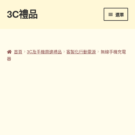
3C禮品
跳
跳
選單
至
至
導
主
首頁
覽
要
列
內
Panton色卡
容
首頁
3C及手機周邊禮品
客製化行動電源
無線手機充電
器
Sample Page
企業禮品
印刷方式
台灣禮品
商店