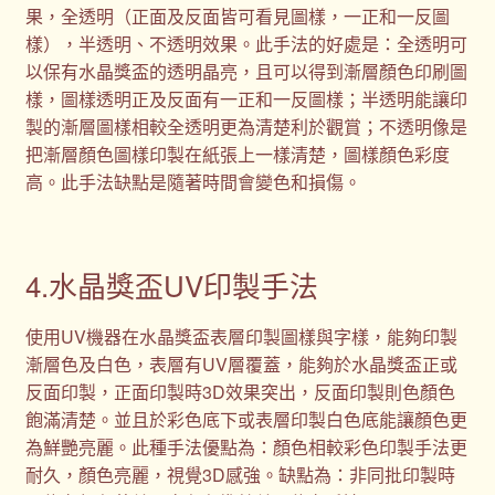
果，全透明（正面及反面皆可看見圖樣，一正和一反圖
樣），半透明、不透明效果。此手法的好處是：全透明可
以保有水晶獎盃的透明晶亮，且可以得到漸層顏色印刷圖
樣，圖樣透明正及反面有一正和一反圖樣；半透明能讓印
製的漸層圖樣相較全透明更為清楚利於觀賞；不透明像是
把漸層顏色圖樣印製在紙張上一樣清楚，圖樣顏色彩度
高。此手法缺點是隨著時間會變色和損傷。
4.水晶獎盃UV印製手法
使用UV機器在水晶獎盃表層印製圖樣與字樣，能夠印製
漸層色及白色，表層有UV層覆蓋，能夠於水晶獎盃正或
反面印製，正面印製時3D效果突出，反面印製則色顏色
飽滿清楚。並且於彩色底下或表層印製白色底能讓顏色更
為鮮艷亮麗。此種手法優點為：顏色相較彩色印製手法更
耐久，顏色亮麗，視覺3D感強。缺點為：非同批印製時