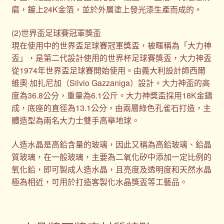
磨，鍍上24K金箔，並於外層塗上發光漆生產而成的。
(2)世界盃足球賽冠軍獎盃
現在使用中的世界盃足球賽冠軍獎盃，被暱稱為「大力神
盃」，是第二代設計使用的世界杯足球賽獎盃，大力神盃
從1974年世界盃足球賽開始使用。由義大利設計師西爾
維奧·加扎尼加（Silvio Gazzaniga）設計。大力神盃的高
度為36.8公分，重量為6.1公斤。大力神獎盃採用18K金鑄
成，底座的直徑為13.1公分，由兩層綠色孔雀石打造，主
體造型為兩名大力士雙手高舉地球。
人造水晶是高鉛含量的玻璃，因此又稱為高鉛玻璃、鉛晶
質玻璃，在一般玻璃，主要為二氧化矽中添加一定比例的
氧化鉛，即可製成人造水晶，且亮度及透明度和天然水晶
極為相近，可用於打造客製化水晶獎盃等工藝品。