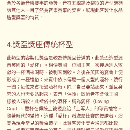
合於各類音樂賽事的頒獎，音符五線譜及樂器的造型能夠
讓其他人一目了然為音樂賽事的獎盃，展現此客製化水晶
造型獎盃的特質。
4.獎盃獎座傳統杯型
此類型的客製化獎盃是較為傳統且普遍的，此獎盃造型源
自英國的「愛杯」。相傳英國一位國王有一次接過別人敬
獻的一杯酒來喝時，被刺客刺殺。之後在英國的宴會上便
形成了一種禮俗：來賓中依序傳遞一個大型的酒杯，繞行
一圈；每位來賓接過酒杯時，除了自己要站起來，並且身
旁的人也需要站起來，表示「保護」飲酒者不會像王國一
樣被人暗殺。此禮俗中的酒杯，稱為愛杯（Loving
Cup）。愛杯在傳統上被視為給「上等人」的珍貴禮物。
隨著時代的變轉，這種「愛杯」贈送給比賽的優勝者，演
變為現今常見的獎盃造型，此類客製化獎盃通常都比較