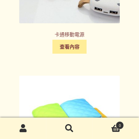
卡通移動電源
查看內容
0
搜
搜
尋
尋