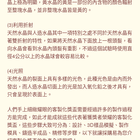
晶上極為明顯，黃水晶的黃是一部份的內含物的顏色輻射
至整塊水晶，並非整塊水晶皆是黃的。
(3)利用折射
天然水晶與人造水晶其中一項特別之處不同於天然水晶有
著雙折射的特性，如果將天然水晶下面放上一根頭髮，看
向水晶會看到水晶內頭髮有重影，不過這個試驗時使用直
徑4公分以上的水晶球會較容易比較。
(4)光照
天然水晶的裂面上具有多樣的光色，此種光色是由內而外
發出，而人造水晶切面上的光是加入氧化鉛之後才具有，
只會呈現於表面上。
人們手上細緻耀眼的客製化獎盃需要經過許多的製作過程
方能完成，如此才能成就這些代表著獲獎者榮耀的客製化
獎盃，這些步驟大致可分為：設計、3D樣品模擬、製作
模具、鑄造半成品、精修等步驟，以下就讓採購易為您介