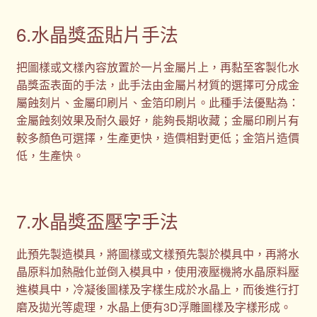
6.水晶獎盃貼片手法
把圖樣或文樣內容放置於一片金屬片上，再黏至客製化水
晶獎盃表面的手法，此手法由金屬片材質的選擇可分成金
屬蝕刻片、金屬印刷片、金箔印刷片。此種手法優點為：
金屬蝕刻效果及耐久最好，能夠長期收藏；金屬印刷片有
較多顏色可選擇，生產更快，造價相對更低；金箔片造價
低，生產快。
7.水晶獎盃壓字手法
此預先製造模具，將圖樣或文樣預先製於模具中，再將水
晶原料加熱融化並倒入模具中，使用液壓機將水晶原料壓
進模具中，冷凝後圖樣及字樣生成於水晶上，而後進行打
磨及拋光等處理，水晶上便有3D浮雕圖樣及字樣形成。