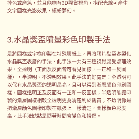
掉色或磨耗，並且能夠有3D觀賞視角，搭配光線可產生
文字圖樣光影效果，繽紛夢幻。
3.水晶獎盃噴墨彩色印製手法
是將圖樣或字樣印製在特殊膠紙上，再將膠片黏至客製化
水晶獎盃表層的手法，此手法一共有三種視覺感受處理效
果，全透明（正面及反面皆可看見圖樣，一正和一反圖
樣），半透明、不透明效果。此手法的好處是：全透明可
以保有水晶獎盃的透明晶亮，且可以得到漸層顏色印刷圖
樣，圖樣透明正及反面有一正和一反圖樣；半透明能讓印
製的漸層圖樣相較全透明更為清楚利於觀賞；不透明像是
把漸層顏色圖樣印製在紙張上一樣清楚，圖樣顏色彩度
高。此手法缺點是隨著時間會變色和損傷。