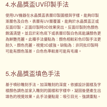
4.水晶獎盃UV印製手法
使用UV機器在水晶獎盃表層印製圖樣與字樣，能夠印製
漸層色及白色，表層有UV層覆蓋，能夠於水晶獎盃正或
反面印製，正面印製時3D效果突出，反面印製則色顏色
飽滿清楚。並且於彩色底下或表層印製白色底能讓顏色更
為鮮艷亮麗。此種手法優點為：顏色相較彩色印製手法更
耐久，顏色亮麗，視覺3D感強。缺點為：非同批印製時
可能有顏色落差，白色色準較差可能有毛邊。
5.水晶獎盃填色手法
基于噴砂雕刻手法，加深雕刻的深度，依據設計圖樣及字
樣顏色調色並家入雕刻的圖樣和字樣中，凝固後便產生出
填色的視覺效果。此手法優點是：吸引目光、強調重點。