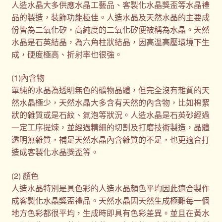
人造水晶大多供應水晶工藝品、客製化水晶獎盃等水晶禮
品的製造，裝飾功能極佳。人造水晶及天然水晶的主要成
份皆為二氧化矽，高純度的二氧化矽便被稱為水晶。天然
水晶是石英結晶，為六角柱狀結晶，因高溫高壓環境下生
成，硬度極高、折射率也很強。
(1)內含物
單純的水晶為透明無色的礦物晶體，但完全沒有雜質的天
然水晶極少，天然水晶大多含有天然的內含物，比如棉絮
狀的雜質或是石紋、氣泡等狀況。人造水晶是石英砂經過
一定工序提煉，並經過精細的切割及打磨技術製造，晶體
透明無雜質，補足天然水晶內含雜質的不足，也更適合打
造成客製化水晶獎盃等。
(2) 顏色
人造水晶特別是具色彩的人造水晶顏色平均因此適合製作
成客製化水晶獎盃禮品。天然水晶因天然生成極難每一個
地方色彩都很平均，生成時即具有色彩差異。並且在黃水