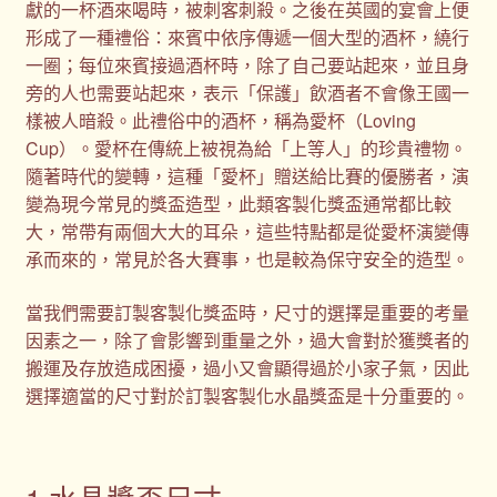
獻的一杯酒來喝時，被刺客刺殺。之後在英國的宴會上便
形成了一種禮俗：來賓中依序傳遞一個大型的酒杯，繞行
一圈；每位來賓接過酒杯時，除了自己要站起來，並且身
旁的人也需要站起來，表示「保護」飲酒者不會像王國一
樣被人暗殺。此禮俗中的酒杯，稱為愛杯（Loving
Cup）。愛杯在傳統上被視為給「上等人」的珍貴禮物。
隨著時代的變轉，這種「愛杯」贈送給比賽的優勝者，演
變為現今常見的獎盃造型，此類客製化獎盃通常都比較
大，常帶有兩個大大的耳朵，這些特點都是從愛杯演變傳
承而來的，常見於各大賽事，也是較為保守安全的造型。
當我們需要訂製客製化獎盃時，尺寸的選擇是重要的考量
因素之一，除了會影響到重量之外，過大會對於獲獎者的
搬運及存放造成困擾，過小又會顯得過於小家子氣，因此
選擇適當的尺寸對於訂製客製化水晶獎盃是十分重要的。