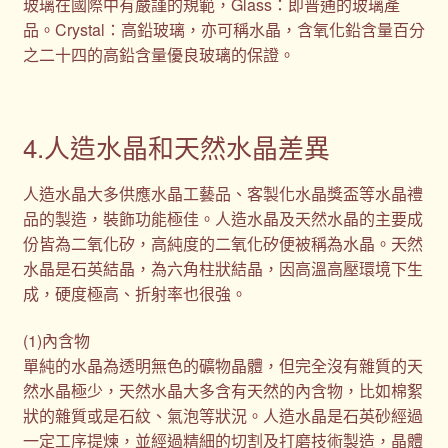
玻璃在國際中有嚴謹的規範，Glass：即普通的玻璃產
品。Crystal：高鉛玻璃，亦可稱水晶，含氧化鉛含量百分
之二十四的高鉛含量優良玻璃的保證。
4.人造水晶和天然水晶差異
人造水晶大多供應水晶工藝品、客製化水晶獎盃等水晶禮
品的製造，裝飾功能極佳。人造水晶及天然水晶的主要成
份皆為二氧化矽，高純度的二氧化矽便被稱為水晶。天然
水晶是石英結晶，為六角柱狀結晶，因高溫高壓環境下生
成，硬度極高、折射率也很強。
(1)內含物
單純的水晶為透明無色的礦物晶體，但完全沒有雜質的天
然水晶極少，天然水晶大多含有天然的內含物，比如棉絮
狀的雜質或是石紋、氣泡等狀況。人造水晶是石英砂經過
一定工序提煉，並經過精細的切割及打磨技術製造，晶體