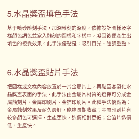
5.水晶獎盃填色手法
基于噴砂雕刻手法，加深雕刻的深度，依據設計圖樣及字
樣顏色調色並家入雕刻的圖樣和字樣中，凝固後便產生出
填色的視覺效果。此手法優點是：吸引目光、強調重點。
6.水晶獎盃貼片手法
把圖樣或文樣內容放置於一片金屬片上，再黏至客製化水
晶獎盃表面的手法，此手法由金屬片材質的選擇可分成金
屬蝕刻片、金屬印刷片、金箔印刷片。此種手法優點為：
金屬蝕刻效果及耐久最好，能夠長期收藏；金屬印刷片有
較多顏色可選擇，生產更快，造價相對更低；金箔片造價
低，生產快。