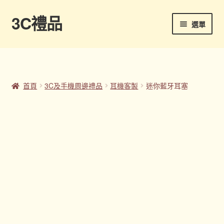
3C禮品
跳
跳
選單
至
至
導
主
首頁
覽
要
列
內
Panton色卡
容
首頁
3C及手機周邊禮品
耳機客製
迷你藍牙耳塞
Sample Page
企業禮品
印刷方式
台灣禮品
商店