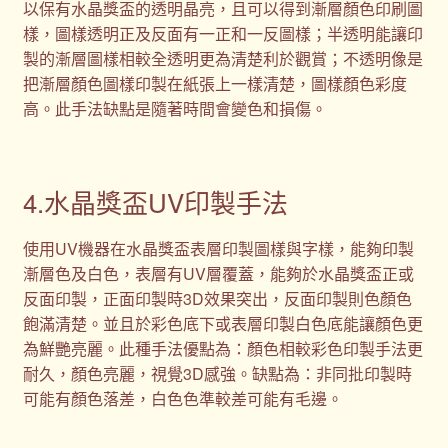
以保有水晶獎盃的透明晶亮，且可以得到漸層顏色印刷圖
樣，圖樣透明正及反面有一正和一反圖樣；半透明能讓印
製的漸層圖樣相較全透明更為清楚利於觀賞；不透明像是
把漸層顏色圖樣印製在紙張上一樣清楚，圖樣顏色彩度
高。此手法缺點是隨著時間會變色和損傷。
4.水晶獎盃UV印製手法
使用UV機器在水晶獎盃表層印製圖樣與字樣，能夠印製
漸層色及白色，表層有UV層覆蓋，能夠於水晶獎盃正或
反面印製，正面印製時3D效果突出，反面印製則色顏色
飽滿清楚。並且於彩色底下或表層印製白色底能讓顏色更
為鮮艷亮麗。此種手法優點為：顏色相較彩色印製手法更
耐久，顏色亮麗，視覺3D感強。缺點為：非同批印製時
可能有顏色落差，白色色準較差可能有毛邊。