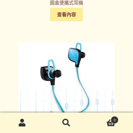
圓盒便攜式耳機
查看內容
0
搜
搜
尋
尋