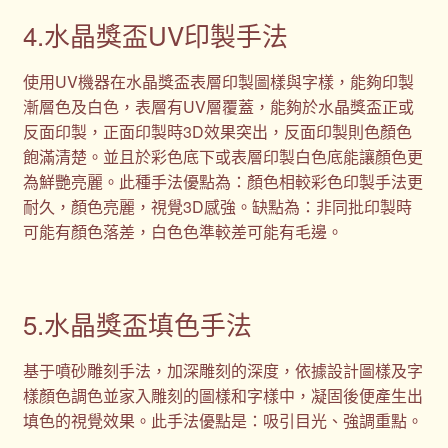
4.水晶獎盃UV印製手法
使用UV機器在水晶獎盃表層印製圖樣與字樣，能夠印製
漸層色及白色，表層有UV層覆蓋，能夠於水晶獎盃正或
反面印製，正面印製時3D效果突出，反面印製則色顏色
飽滿清楚。並且於彩色底下或表層印製白色底能讓顏色更
為鮮艷亮麗。此種手法優點為：顏色相較彩色印製手法更
耐久，顏色亮麗，視覺3D感強。缺點為：非同批印製時
可能有顏色落差，白色色準較差可能有毛邊。
5.水晶獎盃填色手法
基于噴砂雕刻手法，加深雕刻的深度，依據設計圖樣及字
樣顏色調色並家入雕刻的圖樣和字樣中，凝固後便產生出
填色的視覺效果。此手法優點是：吸引目光、強調重點。