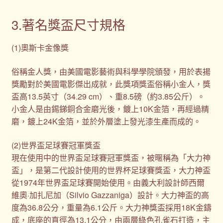
3.著名獎盃尺寸規格
(1)奧斯卡金像獎
俗稱金人獎，由美國電影藝術與科學學院頒發，用於表揚
獎勵對於美國電影傑出成就，此獎項獎盃俗稱小金人，獎
盃高13.5英寸（34.29 cm）、重8.5磅（約3.85公斤）。
小金人是由錫銻銅合金磨光後，鍍上10K金箔，再經過精
磨，鍍上24K金箔，並於外層塗上發光漆生產而成的。
(2)世界盃足球賽冠軍獎盃
現在使用中的世界盃足球賽冠軍獎盃，被暱稱為「大力神
盃」，是第二代設計使用的世界杯足球賽獎盃，大力神盃
從1974年世界盃足球賽開始使用。由義大利設計師西爾
維奧·加扎尼加（Silvio Gazzaniga）設計。大力神盃的高
度為36.8公分，重量為6.1公斤。大力神獎盃採用18K金鑄
成，底座的直徑為13.1公分，由兩層綠色孔雀石打造，主