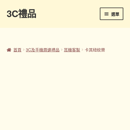
3C禮品
跳
跳
選單
至
至
導
主
首頁
覽
要
列
內
Panton色卡
容
首頁
3C及手機周邊禮品
耳機客製
卡其紐紋樂
Sample Page
企業禮品
印刷方式
台灣禮品
商店