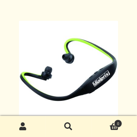
0
搜
搜
運動藍牙耳機
尋
尋