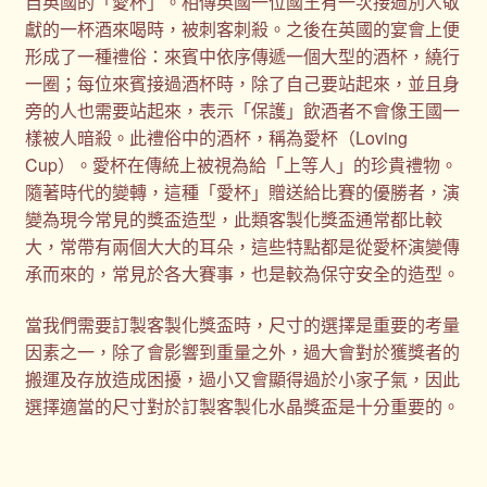
自英國的「愛杯」。相傳英國一位國王有一次接過別人敬
獻的一杯酒來喝時，被刺客刺殺。之後在英國的宴會上便
形成了一種禮俗：來賓中依序傳遞一個大型的酒杯，繞行
一圈；每位來賓接過酒杯時，除了自己要站起來，並且身
旁的人也需要站起來，表示「保護」飲酒者不會像王國一
樣被人暗殺。此禮俗中的酒杯，稱為愛杯（Loving
Cup）。愛杯在傳統上被視為給「上等人」的珍貴禮物。
隨著時代的變轉，這種「愛杯」贈送給比賽的優勝者，演
變為現今常見的獎盃造型，此類客製化獎盃通常都比較
大，常帶有兩個大大的耳朵，這些特點都是從愛杯演變傳
承而來的，常見於各大賽事，也是較為保守安全的造型。
當我們需要訂製客製化獎盃時，尺寸的選擇是重要的考量
因素之一，除了會影響到重量之外，過大會對於獲獎者的
搬運及存放造成困擾，過小又會顯得過於小家子氣，因此
選擇適當的尺寸對於訂製客製化水晶獎盃是十分重要的。