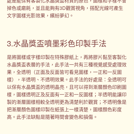
處是能保有客製化水晶獎盃材質的原色，圖樣和字樣不會
掉色或磨耗，並且能夠有3D觀賞視角，搭配光線可產生
文字圖樣光影效果，繽紛夢幻。
3.水晶獎盃噴墨彩色印製手法
是將圖樣或字樣印製在特殊膠紙上，再將膠片黏至客製化
水晶獎盃表層的手法，此手法一共有三種視覺感受處理效
果，全透明（正面及反面皆可看見圖樣，一正和一反圖
樣），半透明、不透明效果。此手法的好處是：全透明可
以保有水晶獎盃的透明晶亮，且可以得到漸層顏色印刷圖
樣，圖樣透明正及反面有一正和一反圖樣；半透明能讓印
製的漸層圖樣相較全透明更為清楚利於觀賞；不透明像是
把漸層顏色圖樣印製在紙張上一樣清楚，圖樣顏色彩度
高。此手法缺點是隨著時間會變色和損傷。