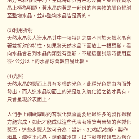
晶上極為明顯，黃水晶的黃是一部份的內含物的顏色輻射
至整塊水晶，並非整塊水晶皆是黃的。
(3)利用折射
天然水晶與人造水晶其中一項特別之處不同於天然水晶有
著雙折射的特性，如果將天然水晶下面放上一根頭髮，看
向水晶會看到水晶內頭髮有重影，不過這個試驗時使用直
徑4公分以上的水晶球會較容易比較。
(4)光照
天然水晶的裂面上具有多樣的光色，此種光色是由內而外
發出，而人造水晶切面上的光是加入氧化鉛之後才具有，
只會呈現於表面上。
人們手上細緻耀眼的客製化獎盃需要經過許多的製作過程
方能完成，如此才能成就這些代表著獲獎者榮耀的客製化
獎盃，這些步驟大致可分為：設計、3D樣品模擬、製作
模具、鑄造半成品、精修等步驟，以下就讓採購易為您介