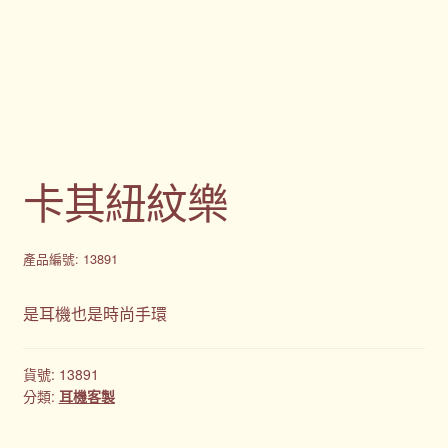
禮品
禮品公司
紀念品
卡其紐紋樂
結帳
聯絡我們
產品編號: 13891
股東會紀念品推薦
是耳機也是時尚手環
訂購須知
貨號:
13891
分類:
耳機客製
詢價單