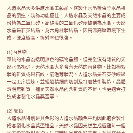
人造水晶大多供應水晶工藝品、客製化水晶獎盃等水晶禮
品的製造，裝飾功能極佳。人造水晶及天然水晶的主要成
份皆為二氧化矽，高純度的二氧化矽便被稱為水晶。天然
水晶是石英結晶，為六角柱狀結晶，因高溫高壓環境下生
成，硬度極高、折射率也很強。
(1)內含物
單純的水晶為透明無色的礦物晶體，但完全沒有雜質的天
然水晶極少，天然水晶大多含有天然的內含物，比如棉絮
狀的雜質或是石紋、氣泡等狀況。人造水晶是石英砂經過
一定工序提煉，並經過精細的切割及打磨技術製造，晶體
透明無雜質，補足天然水晶內含雜質的不足，也更適合打
造成客製化水晶獎盃等。
(2) 顏色
人造水晶特別是具色彩的人造水晶顏色平均因此適合製作
成客製化水晶獎盃禮品。天然水晶因天然生成極難每一個
地方色彩都很平均，生成時即具有色彩差異。並且在黃水