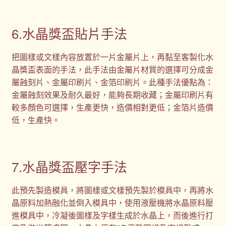
6.水晶獎盃貼片手法
把圖樣或文樣內容放置於一片金屬片上，再黏至客製化水
晶獎盃表面的手法，此手法由金屬片材質的選擇可分成金
屬蝕刻片、金屬印刷片、金箔印刷片。此種手法優點為：
金屬蝕刻效果及耐久最好，能夠長期收藏；金屬印刷片有
較多顏色可選擇，生產更快，造價相對更低；金箔片造價
低，生產快。
7.水晶獎盃壓字手法
此預先製造模具，將圖樣或文樣預先製於模具中，再將水
晶原料加熱融化並倒入模具中，使用液壓機將水晶原料壓
進模具中，冷凝後圖樣及字樣生成於水晶上，而後進行打