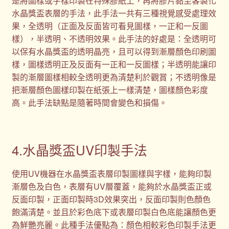
是將圖樣或字樣印製在特殊膠紙上，再將膠片黏至客製化
水晶獎盃表層的手法，此手法一共有三種視覺感受處理效
果，全透明（正面及反面皆可看見圖樣，一正和一反圖
樣），半透明、不透明效果。此手法的好處是：全透明可
以保有水晶獎盃的透明晶亮，且可以得到漸層顏色印刷圖
樣，圖樣透明正及反面有一正和一反圖樣；半透明能讓印
製的漸層圖樣相較全透明更為清楚利於觀賞；不透明像是
把漸層顏色圖樣印製在紙張上一樣清楚，圖樣顏色彩度
高。此手法缺點是隨著時間會變色和損傷。
4.水晶獎盃UV印製手法
使用UV機器在水晶獎盃表層印製圖樣與字樣，能夠印製
漸層色及白色，表層有UV層覆蓋，能夠於水晶獎盃正或
反面印製，正面印製時3D效果突出，反面印製則色顏色
飽滿清楚。並且於彩色底下或表層印製白色底能讓顏色更
為鮮艷亮麗。此種手法優點為：顏色相較彩色印製手法更