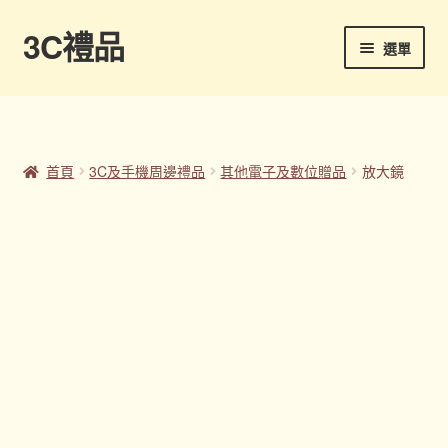
3C禮品
跳
跳
選單
至
至
導
主
首頁
覽
要
列
內
Panton色卡
容
首頁
3C及手機周邊禮品
其他電子及數位贈品
放大鏡
Sample Page
企業禮品
印刷方式
台灣禮品
商店