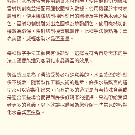
客製化水晶獎盃若使用到實木材料時，使用機械切割機和
雷射切割機並搭配電腦軟體輸入數據，使用機器於木材表
層雕刻，使用機械切割機雕刻出的圖樣及字樣為木頭之原
色，雷射切割機雕刻出之圖樣為燒酌顏色，使用機械切割
機較為環保，雷射切割機質感較佳。此種手法優點為：漂
亮美觀、減輕客製水晶盃重量。
每種做字手法工藝皆有優缺點，選擇最符合自身需求的手
法工藝便能達到客製化水晶獎盃的效果。
獎盃獎座是為了帶給受獎者特殊意義的，水晶獎盃的造型
多不勝數，隨著製作工藝技術的進步，許多水晶獎盃的造
型都可以客製化出來，而有許多的造型是有著特殊含義或
是適合某些場合而得到許多訂購者的選擇，只為帶給受獎
者更多的意義，以下就讓採購易為您介紹一些常見的客製
化水晶獎盃造型。