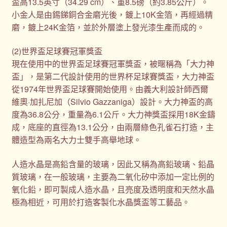
盃高13.5英寸（34.29 cm）、重8.5磅（約3.85公斤）。
小金人是由錫銻銅合金磨光後，鍍上10K金箔，再經過精
磨，鍍上24K金箔，並於外層塗上發光漆生產而成的。
(2)世界盃足球賽冠軍獎盃
現在使用中的世界盃足球賽冠軍獎盃，被暱稱為「大力神
盃」，是第二代設計使用的世界杯足球賽獎盃，大力神盃
從1974年世界盃足球賽開始使用。由義大利設計師西爾
維奧·加扎尼加（Silvio Gazzaniga）設計。大力神盃的高
度為36.8公分，重量為6.1公斤。大力神獎盃採用18K金鑄
成，底座的直徑為13.1公分，由兩層綠色孔雀石打造，主
體造型為兩名大力士雙手高舉地球。
人造水晶是高鉛含量的玻璃，因此又稱為高鉛玻璃、鉛晶
質玻璃，在一般玻璃，主要為二氧化矽中添加一定比例的
氧化鉛，即可製成人造水晶，且亮度及透明度和天然水晶
極為相近，可用於打造客製化水晶獎盃等工藝品。