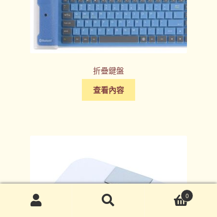
折疊鍵盤
查看內容
0
搜
搜
尋
尋