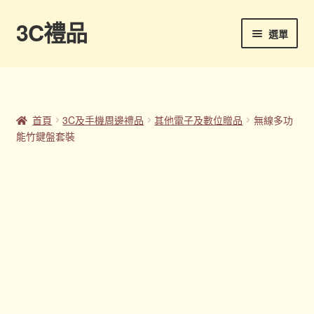
3C禮品
跳
跳
選單
至
至
導
主
首頁
覽
要
列
內
Panton色卡
容
首頁
3C及手機周邊禮品
其他電子及數位贈品
無線多功
能竹鍵盤套裝
Sample Page
企業禮品
印刷方式
台灣禮品
商店