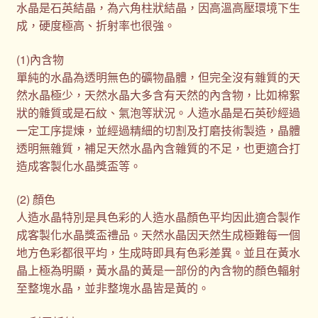
水晶是石英結晶，為六角柱狀結晶，因高溫高壓環境下生
成，硬度極高、折射率也很強。
(1)內含物
單純的水晶為透明無色的礦物晶體，但完全沒有雜質的天
然水晶極少，天然水晶大多含有天然的內含物，比如棉絮
狀的雜質或是石紋、氣泡等狀況。人造水晶是石英砂經過
一定工序提煉，並經過精細的切割及打磨技術製造，晶體
透明無雜質，補足天然水晶內含雜質的不足，也更適合打
造成客製化水晶獎盃等。
(2) 顏色
人造水晶特別是具色彩的人造水晶顏色平均因此適合製作
成客製化水晶獎盃禮品。天然水晶因天然生成極難每一個
地方色彩都很平均，生成時即具有色彩差異。並且在黃水
晶上極為明顯，黃水晶的黃是一部份的內含物的顏色輻射
至整塊水晶，並非整塊水晶皆是黃的。