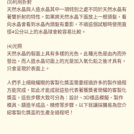
(3)利用折射
天然水晶與人造水晶其中一項特別之處不同於天然水晶有
著雙折射的特性，如果將天然水晶下面放上一根頭髮，看
向水晶會看到水晶內頭髮有重影，不過這個試驗時使用直
徑4公分以上的水晶球會較容易比較。
(4)光照
天然水晶的裂面上具有多樣的光色，此種光色是由內而外
發出，而人造水晶切面上的光是加入氧化鉛之後才具有，
只會呈現於表面上。
人們手上細緻耀眼的客製化獎盃需要經過許多的製作過程
方能完成，如此才能成就這些代表著獲獎者榮耀的客製化
獎盃，這些步驟大致可分為：設計、3D樣品模擬、製作
模具、鑄造半成品、精修等步驟，以下就讓採購易為您介
紹客製化獎盃的生產全過程吧！