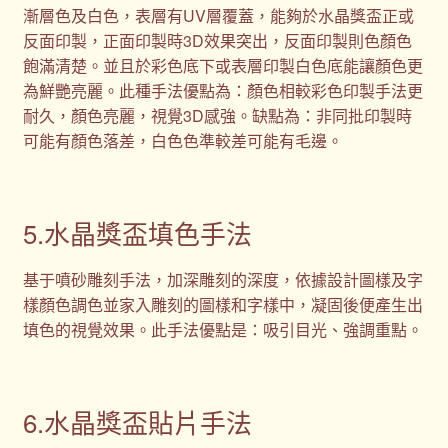
漸層色及白色，表層有UV層覆蓋，能夠於水晶獎盃正或
反面印製，正面印製時3D效果突出，反面印製則色顏色
飽滿清楚。並且於彩色底下或表層印製白色底能讓顏色更
為鮮艷亮麗。此種手法優點為：顏色相較彩色印製手法更
耐久，顏色亮麗，視覺3D感強。缺點為：非同批印製時
可能有顏色落差，白色色準較差可能有毛邊。
5.水晶獎盃填色手法
基于噴砂雕刻手法，加深雕刻的深度，依據設計圖樣及字
樣顏色調色並家入雕刻的圖樣和字樣中，凝固後便產生出
填色的視覺效果。此手法優點是：吸引目光、強調重點。
6.水晶獎盃貼片手法