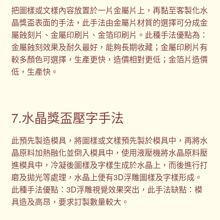
把圖樣或文樣內容放置於一片金屬片上，再黏至客製化水
晶獎盃表面的手法，此手法由金屬片材質的選擇可分成金
屬蝕刻片、金屬印刷片、金箔印刷片。此種手法優點為：
金屬蝕刻效果及耐久最好，能夠長期收藏；金屬印刷片有
較多顏色可選擇，生產更快，造價相對更低；金箔片造價
低，生產快。
7.水晶獎盃壓字手法
此預先製造模具，將圖樣或文樣預先製於模具中，再將水
晶原料加熱融化並倒入模具中，使用液壓機將水晶原料壓
進模具中，冷凝後圖樣及字樣生成於水晶上，而後進行打
磨及拋光等處理，水晶上便有3D浮雕圖樣及字樣形成。
此種手法優點：3D浮雕視覺效果突出，此手法缺點：模
具造及高昂，要求訂製數量較大。