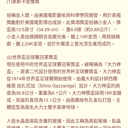
(1)奧斯卡金像獎
俗稱金人獎，由美國電影藝術與科學學院頒發，用於表揚
獎勵對於美國電影傑出成就，此獎項獎盃俗稱小金人，獎
盃高13.5英寸（34.29 cm）、重8.5磅（約3.85公斤）。
小金人是由錫銻銅合金磨光後，鍍上10K金箔，再經過精
磨，鍍上24K金箔，並於外層塗上發光漆生產而成的。
(2)世界盃足球賽冠軍獎盃
現在使用中的世界盃足球賽冠軍獎盃，被暱稱為「大力神
盃」，是第二代設計使用的世界杯足球賽獎盃，大力神盃
從1974年世界盃足球賽開始使用。由義大利設計師西爾
維奧·加扎尼加（Silvio Gazzaniga）設計。大力神盃的高
度為36.8公分，重量為6.1公斤。大力神獎盃採用18K金鑄
成，底座的直徑為13.1公分，由兩層綠色孔雀石打造，主
體造型為兩名大力士雙手高舉地球。
人造水晶是高鉛含量的玻璃，因此又稱為高鉛玻璃、鉛晶
質玻璃，在一般玻璃，主要為二氧化矽中添加一定比例的