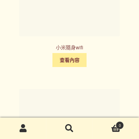
小米隨身wifi
查看內容
0
搜
搜
尋
尋