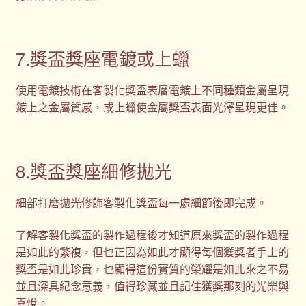
7.獎盃獎座電鍍或上蠟
使用電鍍技術在客製化獎盃表層電鍍上不同種類金屬呈現
鍍上之金屬質感，或上蠟使金屬獎盃表面光澤呈現更佳。
8.獎盃獎座細修拋光
細部打磨拋光修飾客製化獎盃每一處細節後即完成。
了解客製化獎盃的製作過程後才知道原來獎盃的製作過程
是如此的繁複，但也正因為如此才顯得每個獲獎者手上的
獎盃是如此珍貴，也顯得這份實質的榮耀是如此來之不易
並且深具紀念意義，值得珍藏並且記住獲獎那刻的光榮與
喜悅。