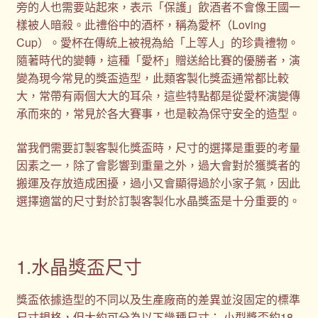
旁的人也需要站起來，表示「保護」飲酒者不會像王國一
樣被人暗殺。此禮俗中的酒杯，稱為愛杯（Loving
Cup）。愛杯在傳統上被視為給「上等人」的珍貴禮物。
隨著時代的變轉，這種「愛杯」贈送給比賽的優勝者，演
變為現今常見的獎盃造型，此類客製化獎盃通常都比較
大，常帶有兩個大大的耳朵，這些特點都是從愛杯演變傳
承而來的，常見於各大賽事，也是較為保守安全的造型。
當我們需要訂製客製化獎盃時，尺寸的選擇是重要的考量
因素之一，除了會影響到重量之外，過大會對於獲獎者的
搬運及存放造成困擾，過小又會顯得過於小家子氣，因此
選擇適當的尺寸對於訂製客製化水晶獎盃是十分重要的。
1.水晶獎盃尺寸
獎盃依據造型的不同以及生產廠商的差異並沒固定的標準
尺寸規格，但大約可分為以下幾種尺寸： 小型獎盃約18