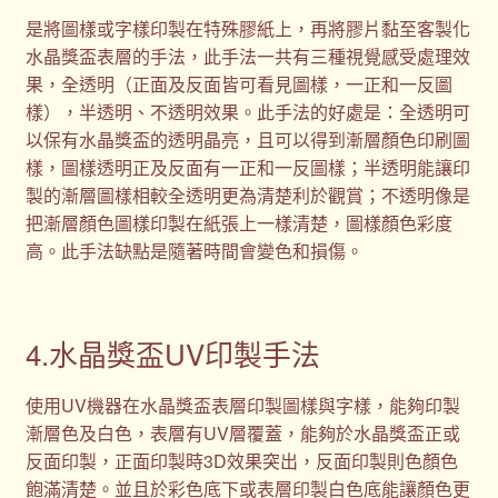
是將圖樣或字樣印製在特殊膠紙上，再將膠片黏至客製化
水晶獎盃表層的手法，此手法一共有三種視覺感受處理效
果，全透明（正面及反面皆可看見圖樣，一正和一反圖
樣），半透明、不透明效果。此手法的好處是：全透明可
以保有水晶獎盃的透明晶亮，且可以得到漸層顏色印刷圖
樣，圖樣透明正及反面有一正和一反圖樣；半透明能讓印
製的漸層圖樣相較全透明更為清楚利於觀賞；不透明像是
把漸層顏色圖樣印製在紙張上一樣清楚，圖樣顏色彩度
高。此手法缺點是隨著時間會變色和損傷。
4.水晶獎盃UV印製手法
使用UV機器在水晶獎盃表層印製圖樣與字樣，能夠印製
漸層色及白色，表層有UV層覆蓋，能夠於水晶獎盃正或
反面印製，正面印製時3D效果突出，反面印製則色顏色
飽滿清楚。並且於彩色底下或表層印製白色底能讓顏色更