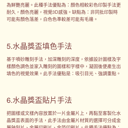
為鮮艷亮麗。此種手法優點為：顏色相較彩色印製手法更
耐久，顏色亮麗，視覺3D感強。缺點為：非同批印製時
可能有顏色落差，白色色準較差可能有毛邊。
5.水晶獎盃填色手法
基于噴砂雕刻手法，加深雕刻的深度，依據設計圖樣及字
樣顏色調色並家入雕刻的圖樣和字樣中，凝固後便產生出
填色的視覺效果。此手法優點是：吸引目光、強調重點。
6.水晶獎盃貼片手法
把圖樣或文樣內容放置於一片金屬片上，再黏至客製化水
晶獎盃表面的手法，此手法由金屬片材質的選擇可分成金
屬蝕刻片、金屬印刷片、金箔印刷片。此種手法優點為：