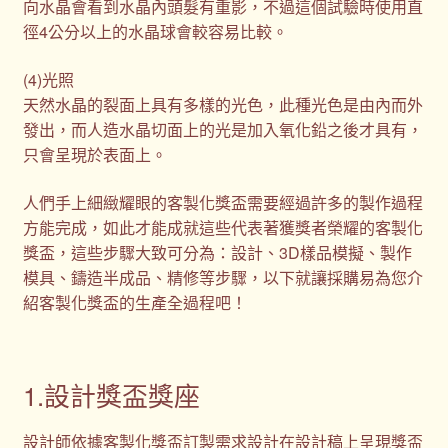
向水晶會看到水晶內頭髮有重影，不過這個試驗時使用直
徑4公分以上的水晶球會較容易比較。
(4)光照
天然水晶的裂面上具有多樣的光色，此種光色是由內而外
發出，而人造水晶切面上的光是加入氧化鉛之後才具有，
只會呈現於表面上。
人們手上細緻耀眼的客製化獎盃需要經過許多的製作過程
方能完成，如此才能成就這些代表著獲獎者榮耀的客製化
獎盃，這些步驟大致可分為：設計、3D樣品模擬、製作
模具、鑄造半成品、精修等步驟，以下就讓採購易為您介
紹客製化獎盃的生產全過程吧！
1.設計獎盃獎座
設計師依據客製化獎盃訂製需求設計在設計稿上呈現獎盃