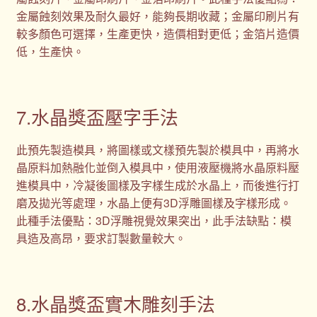
金屬蝕刻效果及耐久最好，能夠長期收藏；金屬印刷片有
較多顏色可選擇，生產更快，造價相對更低；金箔片造價
低，生產快。
7.水晶獎盃壓字手法
此預先製造模具，將圖樣或文樣預先製於模具中，再將水
晶原料加熱融化並倒入模具中，使用液壓機將水晶原料壓
進模具中，冷凝後圖樣及字樣生成於水晶上，而後進行打
磨及拋光等處理，水晶上便有3D浮雕圖樣及字樣形成。
此種手法優點：3D浮雕視覺效果突出，此手法缺點：模
具造及高昂，要求訂製數量較大。
8.水晶獎盃實木雕刻手法