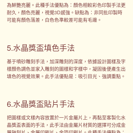
為鮮艷亮麗。此種手法優點為：顏色相較彩色印製手法更
耐久，顏色亮麗，視覺3D感強。缺點為：非同批印製時
可能有顏色落差，白色色準較差可能有毛邊。
5.水晶獎盃填色手法
基于噴砂雕刻手法，加深雕刻的深度，依據設計圖樣及字
樣顏色調色並家入雕刻的圖樣和字樣中，凝固後便產生出
填色的視覺效果。此手法優點是：吸引目光、強調重點。
6.水晶獎盃貼片手法
把圖樣或文樣內容放置於一片金屬片上，再黏至客製化水
晶獎盃表面的手法，此手法由金屬片材質的選擇可分成金
屬蝕刻片、金屬印刷片、金箔印刷片。此種手法優點為：