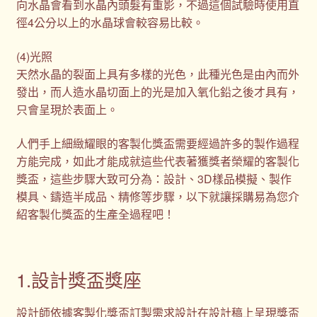
向水晶會看到水晶內頭髮有重影，不過這個試驗時使用直
徑4公分以上的水晶球會較容易比較。
(4)光照
天然水晶的裂面上具有多樣的光色，此種光色是由內而外
發出，而人造水晶切面上的光是加入氧化鉛之後才具有，
只會呈現於表面上。
人們手上細緻耀眼的客製化獎盃需要經過許多的製作過程
方能完成，如此才能成就這些代表著獲獎者榮耀的客製化
獎盃，這些步驟大致可分為：設計、3D樣品模擬、製作
模具、鑄造半成品、精修等步驟，以下就讓採購易為您介
紹客製化獎盃的生產全過程吧！
1.設計獎盃獎座
設計師依據客製化獎盃訂製需求設計在設計稿上呈現獎盃