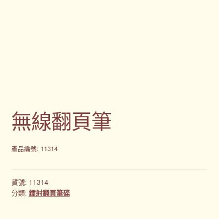
客製化商品
客製化小知識
客製化禮品
客製禮品資訊
無線翻頁筆
宣導品
尾牙禮品推薦
產品編號: 11314
常見問題
貨號:
11314
我的帳號
分類:
鐳射翻頁筆碟
春酒禮品