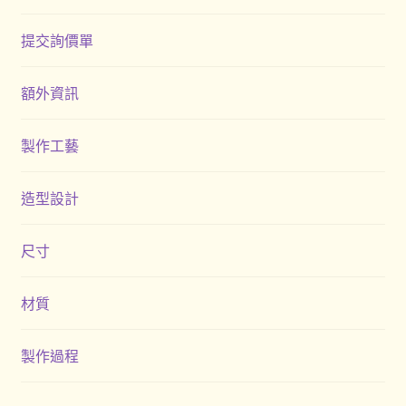
提交詢價單
禮品
禮品公司
額外資訊
紀念品
製作工藝
結帳
造型設計
聯絡我們
尺寸
股東會紀念品推薦
材質
訂購須知
製作過程
詢價單