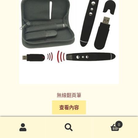
無線翻頁筆
查看內容
0
搜
搜
尋
尋