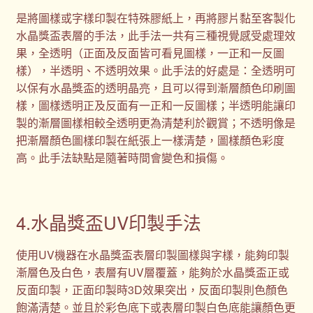
是將圖樣或字樣印製在特殊膠紙上，再將膠片黏至客製化
水晶獎盃表層的手法，此手法一共有三種視覺感受處理效
果，全透明（正面及反面皆可看見圖樣，一正和一反圖
樣），半透明、不透明效果。此手法的好處是：全透明可
以保有水晶獎盃的透明晶亮，且可以得到漸層顏色印刷圖
樣，圖樣透明正及反面有一正和一反圖樣；半透明能讓印
製的漸層圖樣相較全透明更為清楚利於觀賞；不透明像是
把漸層顏色圖樣印製在紙張上一樣清楚，圖樣顏色彩度
高。此手法缺點是隨著時間會變色和損傷。
4.水晶獎盃UV印製手法
使用UV機器在水晶獎盃表層印製圖樣與字樣，能夠印製
漸層色及白色，表層有UV層覆蓋，能夠於水晶獎盃正或
反面印製，正面印製時3D效果突出，反面印製則色顏色
飽滿清楚。並且於彩色底下或表層印製白色底能讓顏色更