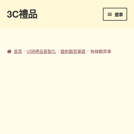
3C禮品
跳
跳
選單
至
至
導
主
首頁
覽
要
列
內
Panton色卡
容
首頁
USB禮品客製化
鐳射翻頁筆碟
無線翻頁筆
Sample Page
企業禮品
印刷方式
台灣禮品
商店