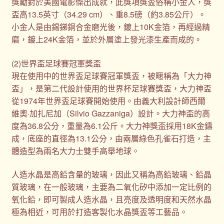
獎勵對於美國電影傑出成就，此獎項獎盃俗稱小金人，獎
盃高13.5英寸（34.29 cm）、重8.5磅（約3.85公斤）。
小金人是由錫銻銅合金磨光後，鍍上10K金箔，再經過精
磨，鍍上24K金箔，並於外層塗上發光漆生產而成的。
(2)世界盃足球賽冠軍獎盃
現在使用中的世界盃足球賽冠軍獎盃，被暱稱為「大力神
盃」，是第二代設計使用的世界杯足球賽獎盃，大力神盃
從1974年世界盃足球賽開始使用。由義大利設計師西爾
維奧·加扎尼加（Silvio Gazzaniga）設計。大力神盃的高
度為36.8公分，重量為6.1公斤。大力神獎盃採用18K金鑄
成，底座的直徑為13.1公分，由兩層綠色孔雀石打造，主
體造型為兩名大力士雙手高舉地球。
人造水晶是高鉛含量的玻璃，因此又稱為高鉛玻璃、鉛晶
質玻璃，在一般玻璃，主要為二氧化矽中添加一定比例的
氧化鉛，即可製成人造水晶，且亮度及透明度和天然水晶
極為相近，可用於打造客製化水晶獎盃等工藝品。