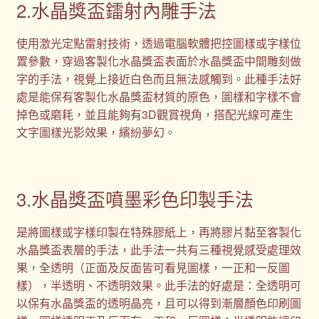
2.水晶獎盃鐳射內雕手法
使用激光定點雷射技術，透過電腦軟體把控圖樣或字樣位
置參數，穿過客製化水晶獎盃表面於水晶獎盃中間雕刻做
字的手法，視覺上接近白色而且無法感觸到。此種手法好
處是能保有客製化水晶獎盃材質的原色，圖樣和字樣不會
掉色或磨耗，並且能夠有3D觀賞視角，搭配光線可產生
文字圖樣光影效果，繽紛夢幻。
3.水晶獎盃噴墨彩色印製手法
是將圖樣或字樣印製在特殊膠紙上，再將膠片黏至客製化
水晶獎盃表層的手法，此手法一共有三種視覺感受處理效
果，全透明（正面及反面皆可看見圖樣，一正和一反圖
樣），半透明、不透明效果。此手法的好處是：全透明可
以保有水晶獎盃的透明晶亮，且可以得到漸層顏色印刷圖