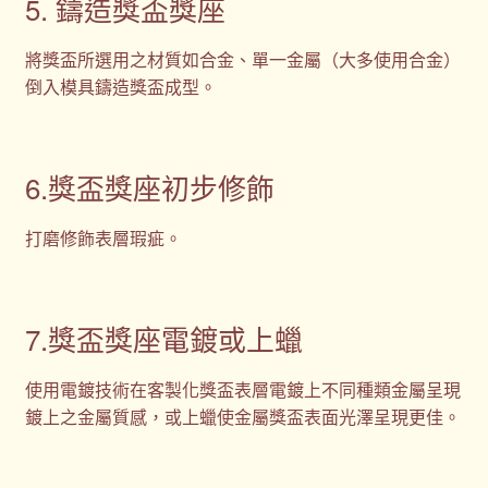
5. 鑄造獎盃獎座
將獎盃所選用之材質如合金、單一金屬（大多使用合金）
倒入模具鑄造獎盃成型。
6.獎盃獎座初步修飾
打磨修飾表層瑕疵。
7.獎盃獎座電鍍或上蠟
使用電鍍技術在客製化獎盃表層電鍍上不同種類金屬呈現
鍍上之金屬質感，或上蠟使金屬獎盃表面光澤呈現更佳。