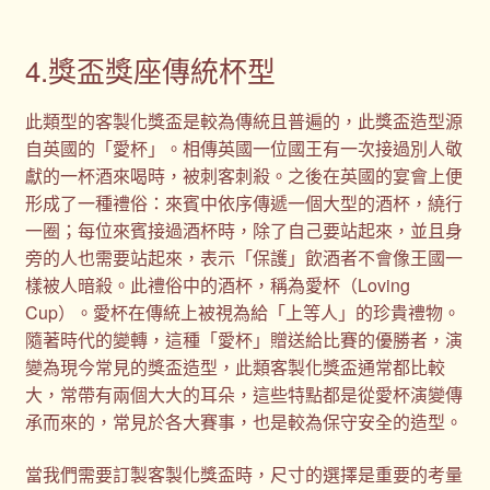
4.獎盃獎座傳統杯型
此類型的客製化獎盃是較為傳統且普遍的，此獎盃造型源
自英國的「愛杯」。相傳英國一位國王有一次接過別人敬
獻的一杯酒來喝時，被刺客刺殺。之後在英國的宴會上便
形成了一種禮俗：來賓中依序傳遞一個大型的酒杯，繞行
一圈；每位來賓接過酒杯時，除了自己要站起來，並且身
旁的人也需要站起來，表示「保護」飲酒者不會像王國一
樣被人暗殺。此禮俗中的酒杯，稱為愛杯（Loving
Cup）。愛杯在傳統上被視為給「上等人」的珍貴禮物。
隨著時代的變轉，這種「愛杯」贈送給比賽的優勝者，演
變為現今常見的獎盃造型，此類客製化獎盃通常都比較
大，常帶有兩個大大的耳朵，這些特點都是從愛杯演變傳
承而來的，常見於各大賽事，也是較為保守安全的造型。
當我們需要訂製客製化獎盃時，尺寸的選擇是重要的考量