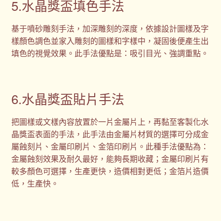
5.水晶獎盃填色手法
基于噴砂雕刻手法，加深雕刻的深度，依據設計圖樣及字
樣顏色調色並家入雕刻的圖樣和字樣中，凝固後便產生出
填色的視覺效果。此手法優點是：吸引目光、強調重點。
6.水晶獎盃貼片手法
把圖樣或文樣內容放置於一片金屬片上，再黏至客製化水
晶獎盃表面的手法，此手法由金屬片材質的選擇可分成金
屬蝕刻片、金屬印刷片、金箔印刷片。此種手法優點為：
金屬蝕刻效果及耐久最好，能夠長期收藏；金屬印刷片有
較多顏色可選擇，生產更快，造價相對更低；金箔片造價
低，生產快。