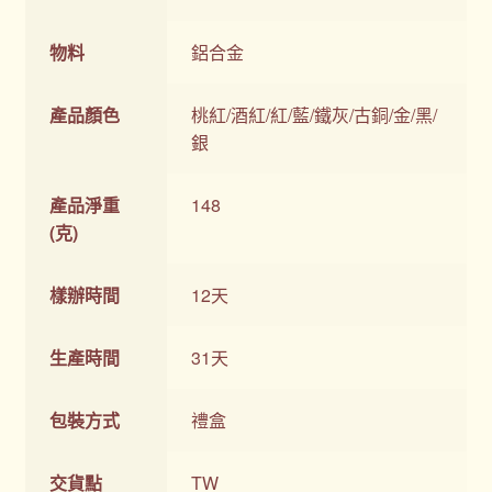
物料
鋁合金
產品顏色
桃紅/酒紅/紅/藍/鐵灰/古銅/金/黑/
銀
產品淨重
148
(克)
樣辦時間
12天
生產時間
31天
包裝方式
禮盒
交貨點
TW