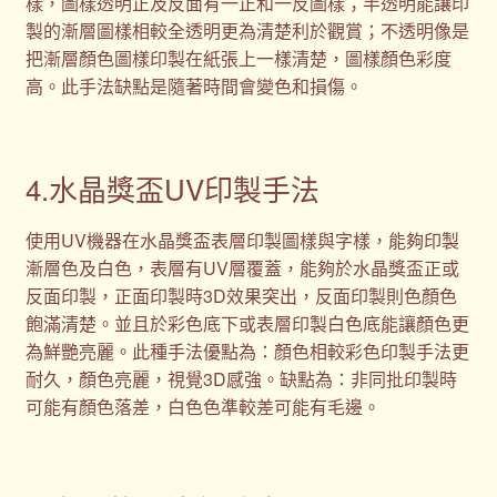
樣，圖樣透明正及反面有一正和一反圖樣；半透明能讓印
製的漸層圖樣相較全透明更為清楚利於觀賞；不透明像是
把漸層顏色圖樣印製在紙張上一樣清楚，圖樣顏色彩度
高。此手法缺點是隨著時間會變色和損傷。
4.水晶獎盃UV印製手法
使用UV機器在水晶獎盃表層印製圖樣與字樣，能夠印製
漸層色及白色，表層有UV層覆蓋，能夠於水晶獎盃正或
反面印製，正面印製時3D效果突出，反面印製則色顏色
飽滿清楚。並且於彩色底下或表層印製白色底能讓顏色更
為鮮艷亮麗。此種手法優點為：顏色相較彩色印製手法更
耐久，顏色亮麗，視覺3D感強。缺點為：非同批印製時
可能有顏色落差，白色色準較差可能有毛邊。