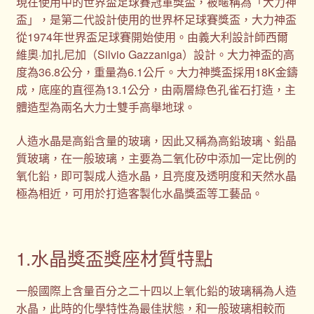
現在使用中的世界盃足球賽冠軍獎盃，被暱稱為「大力神
盃」，是第二代設計使用的世界杯足球賽獎盃，大力神盃
從1974年世界盃足球賽開始使用。由義大利設計師西爾
維奧·加扎尼加（Silvio Gazzaniga）設計。大力神盃的高
度為36.8公分，重量為6.1公斤。大力神獎盃採用18K金鑄
成，底座的直徑為13.1公分，由兩層綠色孔雀石打造，主
體造型為兩名大力士雙手高舉地球。
人造水晶是高鉛含量的玻璃，因此又稱為高鉛玻璃、鉛晶
質玻璃，在一般玻璃，主要為二氧化矽中添加一定比例的
氧化鉛，即可製成人造水晶，且亮度及透明度和天然水晶
極為相近，可用於打造客製化水晶獎盃等工藝品。
1.水晶獎盃獎座材質特點
一般國際上含量百分之二十四以上氧化鉛的玻璃稱為人造
水晶，此時的化學特性為最佳狀態，和一般玻璃相較而