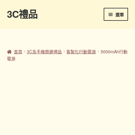
3C禮品
跳
跳
選單
至
至
導
主
首頁
覽
要
列
內
Panton色卡
容
首頁
3C及手機周邊禮品
客製化行動電源
5000mAh行動
電源
Sample Page
企業禮品
印刷方式
台灣禮品
商店