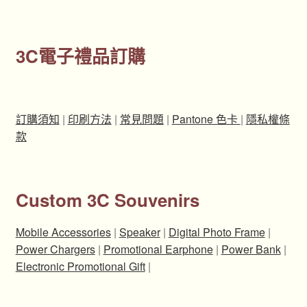
3C電子禮品訂購
訂購須知
|
印刷方法
|
常見問題
|
Pantone 色卡
|
隱私權條
款
Custom 3C Souvenirs
Mobile Accessories
|
Speaker
|
Digital Photo Frame
|
Power Chargers
|
Promotional Earphone
|
Power Bank
|
Electronic Promotional Gift
|