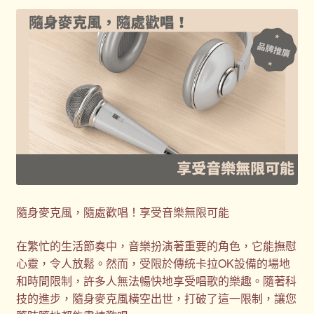
客製化商品
客製化小知識
客製化禮品
客製禮品資訊
宣導品
尾牙禮品推薦
隨身麥克風，隨處歡唱！享受音樂無限可能
常見問題
在繁忙的生活節奏中，音樂扮演著重要的角色，它能撫慰
心靈，令人放鬆。然而，受限於傳統卡拉OK設備的場地
我的帳號
和時間限制，許多人無法暢快地享受唱歌的樂趣。隨著科
技的進步，隨身麥克風橫空出世，打破了這一限制，讓您
春酒禮品