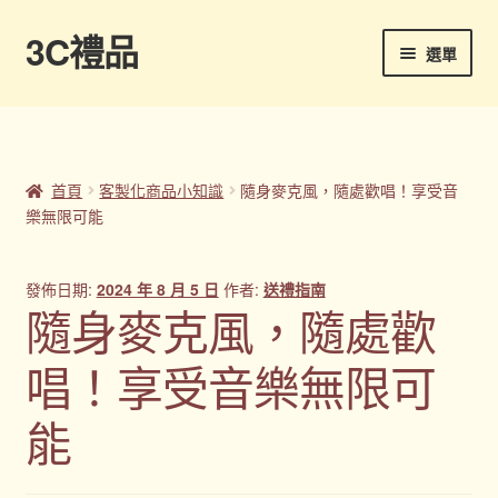
3C禮品
跳
跳
選單
至
至
導
主
首頁
覽
要
列
內
Panton色卡
容
首頁
客製化商品小知識
隨身麥克風，隨處歡唱！享受音
樂無限可能
Sample Page
企業禮品
發佈日期:
2024 年 8 月 5 日
作者:
送禮指南
隨身麥克風，隨處歡
印刷方式
唱！享受音樂無限可
台灣禮品
能
商店