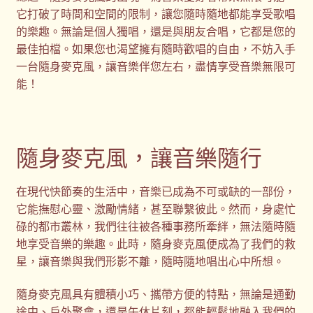
它打破了時間和空間的限制，讓您隨時隨地都能享受歌唱
購物車
的樂趣。無論是個人獨唱，還是與朋友合唱，它都是您的
最佳拍檔。如果您也渴望擁有隨時歡唱的自由，不妨入手
贈品
一台隨身麥克風，讓音樂伴您左右，盡情享受音樂無限可
能！
隱私權條款
隨身麥克風，讓音樂隨行
在現代快節奏的生活中，音樂已成為不可或缺的一部份，
它能撫慰心靈、激勵情緒，甚至聯繫彼此。然而，身處忙
碌的都市叢林，我們往往被各種事務所牽絆，無法隨時隨
地享受音樂的樂趣。此時，隨身麥克風便成為了我們的救
星，讓音樂與我們形影不離，隨時隨地唱出心中所想。
隨身麥克風具有體積小巧、攜帶方便的特點，無論是通勤
途中、戶外聚會，還是午休片刻，都能輕鬆地融入我們的