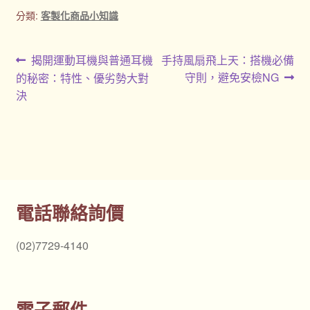
分類:
客製化商品小知識
文
上
下
揭開運動耳機與普通耳機
手持風扇飛上天：搭機必備
一
一
守則，避免安檢NG
的秘密：特性、優劣勢大對
章
篇
篇
決
導
文
文
章:
章:
覽
電話聯絡詢價
(02)7729-4140
電子郵件