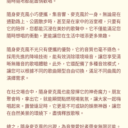
隨時隨地都能盡情歡唱。
禮品
隨身麥克風小巧便攜，集音響、麥克風於一身。無論是在
通勤路上、公園散步時，甚至是在家中的浴室裡，只要有
它的陪伴，您都能沉浸在美妙的歌聲中。它不僅能滿足您
禮品公司
隨時想唱的衝動，更能讓您在生活中增添更多樂趣。
紀念品
隨身麥克風不光只有便攜的優勢，它的音質也毫不遜色。
採用先進的降噪技術，能有效消除環境噪音，讓您享受清
結帳
晰無雜音的歌唱體驗。此外，它還配備了多種音效模式，
讓您可以根據不同的歌曲類型自由切換，滿足不同曲風的
聯絡我們
演繹需求。
股東會紀念品推薦
在社交場合中，隨身麥克風也能發揮它的神奇魔力。朋友
聚會時，拿出它，就能瞬間點燃現場氣氛，讓大家一起嗨
訂購須知
唱起來。露營遠足時，它更是不可或缺的娛樂神器，讓您
在自然美景的環繞下，盡情釋放歌喉。
詢價單
總之，隨身麥克風的出現，為音樂愛好者帶來無限可能。