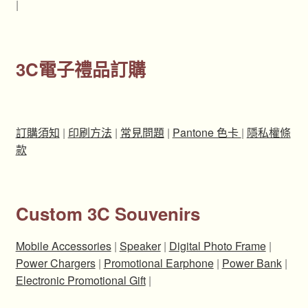
|
3C電子禮品訂購
訂購須知
|
印刷方法
|
常見問題
|
Pantone 色卡
|
隱私權條
款
Custom 3C Souvenirs
Mobile Accessories
|
Speaker
|
Digital Photo Frame
|
Power Chargers
|
Promotional Earphone
|
Power Bank
|
Electronic Promotional Gift
|