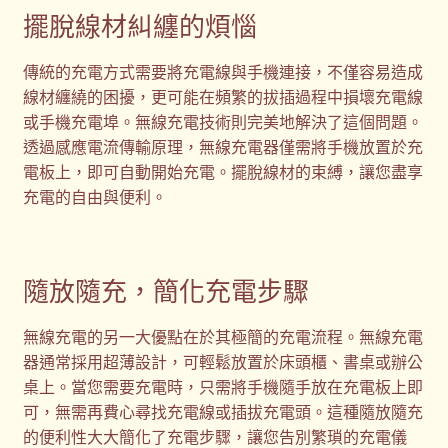
擺脫線材糾纏的煩惱
購物車
傳統的充電方式需要將充電線與手機連接，不僅容易造成
贈品
線材纏繞的困擾，更可能在頻繁的拔插過程中損壞充電線
或手機充電埠。無線充電技術則完美地解決了這個問題。
隱私權條款
透過感應電流傳輸原理，無線充電器僅需將手機放置於充
電板上，即可自動開始充電。擺脫線材的束縛，讓您盡享
充電的自由與便利。
隨放隨充，簡化充電步驟
無線充電的另一大優點在於其極簡的充電流程。無線充電
器通常採用超薄設計，可輕鬆放置於床頭櫃、書桌或辦公
桌上。當您需要充電時，只需將手機隨手放在充電板上即
可，無需再費心尋找充電線或插拔充電頭。這種隨放隨充
的便利性大大簡化了充電步驟，讓您告別繁瑣的充電儀