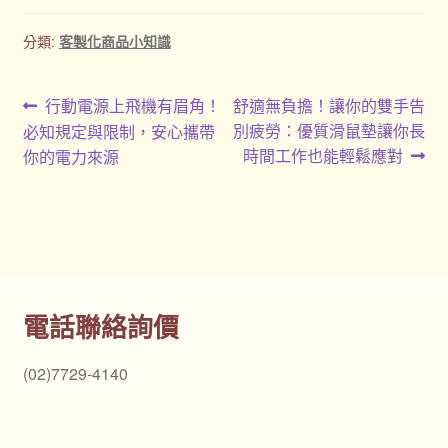
分類:
客製化商品小知識
文
上
下
行動電源上飛機有眉角！
舒適無負擔！讓你的雙手告
一
一
別疲勞：優質滑鼠墊讓你長
必知規定與限制，安心攜帶
章
篇
篇
時間工作也能輕鬆應對
你的電力來源
導
文
文
章:
章:
覽
電話聯絡詢價
(02)7729-4140