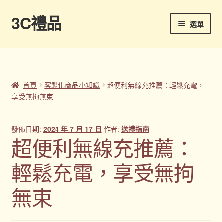
3C禮品
跳
跳
選單
至
至
導
主
首頁
覽
要
列
內
Panton色卡
容
首頁
客製化商品小知識
超便利無線充推薦：輕鬆充電，
享受無拘無束
Sample Page
企業禮品
發佈日期:
2024 年 7 月 17 日
作者:
送禮指南
超便利無線充推薦：
印刷方式
輕鬆充電，享受無拘
台灣禮品
無束
商店