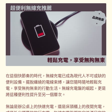
客製化商品
客製化小知識
客製化禮品
客製禮品資訊
宣導品
尾牙禮品推薦
在這個快節奏的時代，無線充電已成為現代人不可或缺的
便利設備。擺脫纏繞的電線束縛，讓您隨時隨地輕鬆充
常見問題
電，享受無拘無束的行動生活。無線充電盤的崛起，更是
將這種便利性提升至另一個層次。
我的帳號
無論是辦公桌上的快速充電，還是床頭櫃上的夜間充電，
春酒禮品