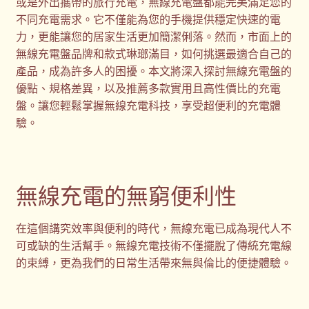
或是外出攜帶的旅行充電，無線充電盤都能完美滿足您的
不同充電需求。它不僅能為您的手機提供穩定快速的電
禮品
力，更能讓您的居家生活更加簡潔俐落。然而，市面上的
無線充電盤品牌和款式琳瑯滿目，如何挑選最適合自己的
禮品公司
產品，成為許多人的困擾。本文將深入探討無線充電盤的
優點、規格差異，以及推薦多款實用且高性價比的充電
盤。讓您輕鬆掌握無線充電科技，享受超便利的充電體
紀念品
驗。
結帳
聯絡我們
無線充電的無窮便利性
股東會紀念品推薦
在這個講究效率與便利的時代，無線充電已成為現代人不
可或缺的生活幫手。無線充電技術不僅擺脫了傳統充電線
訂購須知
的束縛，更為我們的日常生活帶來無與倫比的便捷體驗。
詢價單