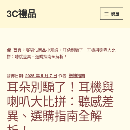
3C禮品
跳
跳
選單
至
至
導
主
首頁
覽
要
列
內
Panton色卡
容
首頁
客製化商品小知識
耳朵別騙了！耳機與喇叭大比
拼：聽感差異、選購指南全解析！
Sample Page
企業禮品
發佈日期:
2025 年 5 月 7 日
作者:
送禮指南
耳朵別騙了！耳機與
印刷方式
喇叭大比拼：聽感差
台灣禮品
異、選購指南全解
商店
析！