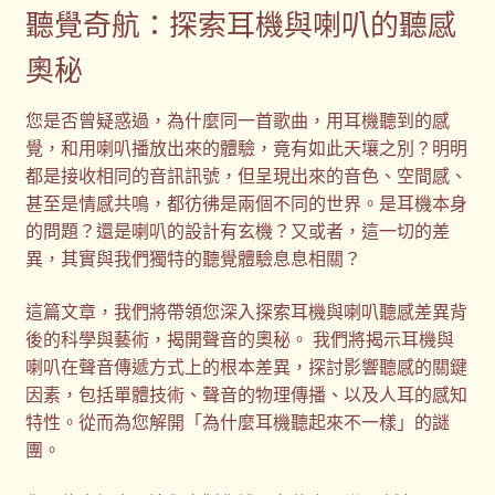
聽覺奇航：探索耳機與喇叭的聽感
禮品
奧秘
禮品公司
您是否曾疑惑過，為什麼同一首歌曲，用耳機聽到的感
覺，和用喇叭播放出來的體驗，竟有如此天壤之別？明明
紀念品
都是接收相同的音訊訊號，但呈現出來的音色、空間感、
甚至是情感共鳴，都彷彿是兩個不同的世界。是耳機本身
結帳
的問題？還是喇叭的設計有玄機？又或者，這一切的差
異，其實與我們獨特的聽覺體驗息息相關？
聯絡我們
這篇文章，我們將帶領您深入探索耳機與喇叭聽感差異背
後的科學與藝術，揭開聲音的奧秘。 我們將揭示耳機與
股東會紀念品推薦
喇叭在聲音傳遞方式上的根本差異，探討影響聽感的關鍵
因素，包括單體技術、聲音的物理傳播、以及人耳的感知
訂購須知
特性。從而為您解開「為什麼耳機聽起來不一樣」的謎
團。
詢價單