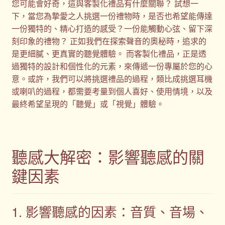
您可能會好奇，這與客製化禮品有什麼關聯？ 試想一
購物車
下，當您為摯愛之人挑選一份禮物時，是否也希望能傳達
一份獨特的、精心打造的感受？一份能觸動心弦、留下深
贈品
刻印象的禮物？ 正如我們在探索聲音的奧秘時，追求的
是更細膩、更真實的聽覺體驗。 而客製化禮品，正是透
隱私權條款
過獨特的設計和個性化的元素，來傳遞一份專屬於您的心
意。或許，我們可以將挑選禮品的過程，類比成挑選耳機
或喇叭的過程，都需要考量到個人喜好、使用情境，以及
最終希望呈現的「聽覺」或「視覺」體驗。
聽感大解密：影響聽感的關
鍵因素
1. 影響聽感的因素：音質、音場、