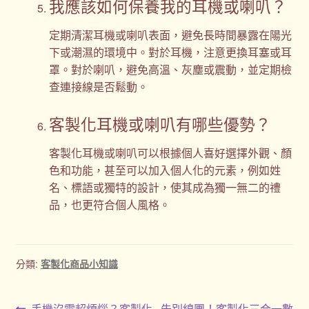
我應該如何保養我的耳機或喇叭？
定期清潔耳機或喇叭表面，避免長時間暴露在陽光
下或潮濕的環境中。對於耳機，注意更換耳塞或耳
罩。對於喇叭，避免高溫、灰塵或震動，並定期檢
查連接線是否鬆動。
客製化耳機或喇叭有哪些優勢？
客製化耳機或喇叭可以根據個人喜好選擇外觀、顏
色和功能，甚至可以加入個人化的元素，例如姓
名、標語或獨特的設計，使其成為獨一無二的禮
品，也更符合個人風格。
分類:
客製化商品小知識
上
下
手機沒電超煩惱？客製化
告別線團！客製化三合一數