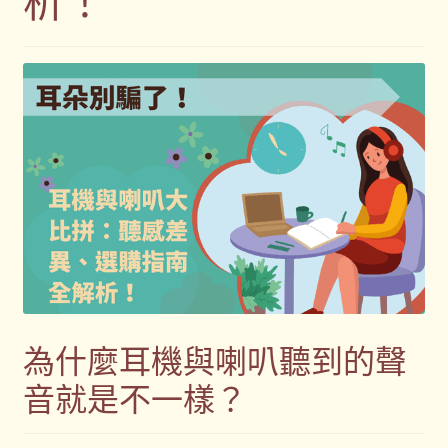
客製化商品
客製化小知識
客製化禮品
客製禮品資訊
宣導品
尾牙禮品推薦
常見問題
為什麼耳機與喇叭聽到的聲
音就是不一樣？
我的帳號
春酒禮品