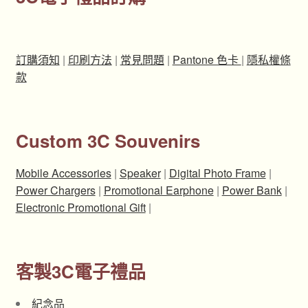
訂購須知
|
印刷方法
|
常見問題
|
Pantone 色卡
|
隱私權條
款
Custom 3C Souvenirs
Mobile Accessories
|
Speaker
|
Digital Photo Frame
|
Power Chargers
|
Promotional Earphone
|
Power Bank
|
Electronic Promotional Gift
|
客製3C電子禮品
紀念品