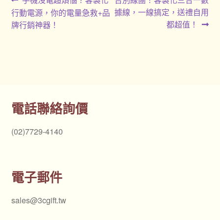
文
一
一
據線，一線搞定，送禮自用
行動電源，你的電量急救+品
章
篇
篇
都超值！
牌行銷神器！
導
文
文
章:
章:
覽
電話聯絡詢價
(02)7729-4140
電子郵件
sales@3cgift.tw