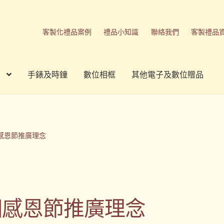
客製化禮品案例
禮品小知識
聯絡我們
客製禮品
手錶及時鐘
數位相框
其他電子及數位贈品
刷方式
台灣禮品
商店
客製化商品
客製化小知識
客製化禮品
我的帳號
春酒禮品
禮品
禮品公司
紀念品
結帳
聯絡我們
個感恩節推廣理念
品
隱私權條款
 個感恩節推廣理念