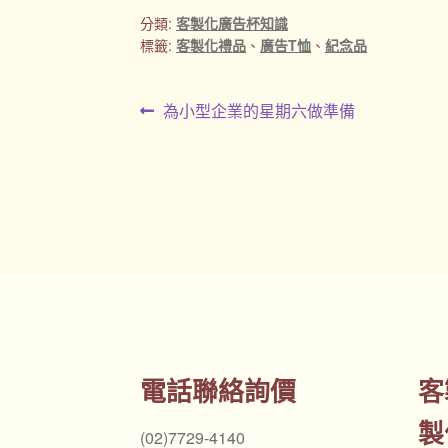
分類:
客製化廣告杯知識
標籤:
客製化禮品
、
廣告T恤
、
紀念品
文
上
為小型企業的星期六做準備
一
章
篇
導
文
章:
覽
電話聯絡詢價
客
製
(02)7729-4140