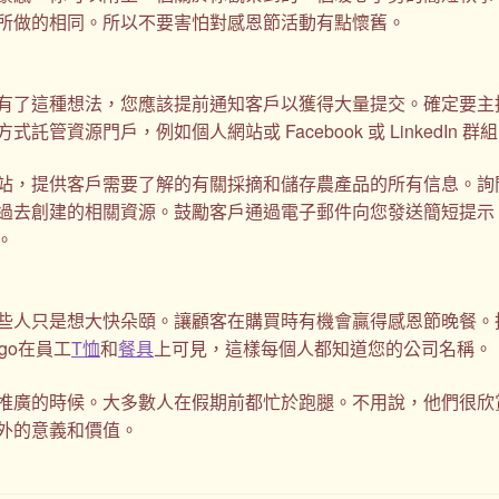
所做的相同。所以不要害怕對感恩節活動有點懷舊。
有了這種想法，您應該提前通知客戶以獲得大量提交。確定要主
資源門戶，例如個人網站或 Facebook 或 LinkedIn 群
站，提供客戶需要了解的有關採摘和儲存農產品的所有信息。詢
過去創建的相關資源。鼓勵客戶通過電子郵件向您發送簡短提示
。
些人只是想大快朵頤。讓顧客在購買時有機會贏得感恩節晚餐。
go在員工
T恤
和
餐具
上可見，這樣每個人都知道您的公司名稱。
推廣的時候。大多數人在假期前都忙於跑腿。不用說，他們很欣
外的意義和價值。