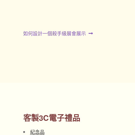
下
如何設計一個殺手級展會展示
一
篇
文
章:
客製3C電子禮品
紀念品