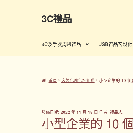
3C禮品
跳
跳
至
至
導
主
覽
要
3C及手機周邊禮品
USB禮品客製化
列
內
容
首頁
Panton色卡
Sample Page
企業禮品
印
客製禮品資訊
宣導品
尾牙禮品推薦
常見問題
首頁
客製化廣告杯知識
小型企業的 10 
股東會紀念品推薦
訂購須知
詢價單
購物車
贈
發佈日期:
2022 年 11 月 18 日
作者:
禮品人
小型企業的 10