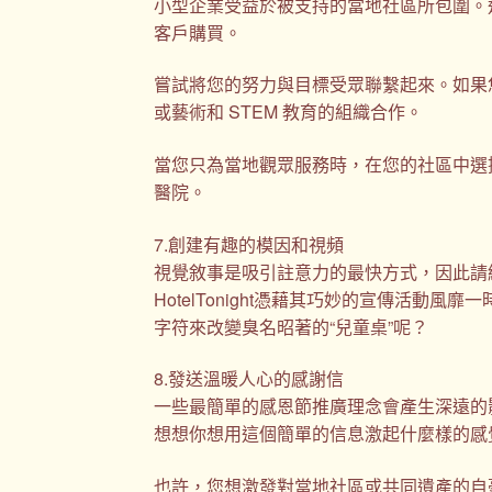
小型企業受益於被支持的當地社區所包圍。
客戶購買。
嘗試將您的努力與目標受眾聯繫起來。如果
或藝術和 STEM 教育的組織合作。
當您只為當地觀眾服務時，在您的社區中選
醫院。
7.創建有趣的模因和視頻
視覺敘事是吸引註意力的最快方式，因此請
HotelTonight憑藉其巧妙的宣傳活
字符來改變臭名昭著的“兒童桌”呢？
8.發送溫暖人心的感謝信
一些最簡單的感恩節推廣理念會產生深遠的
想想你想用這個簡單的信息激起什麼樣的感
也許，您想激發對當地社區或共同遺產的自