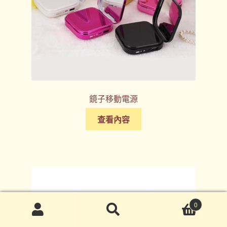
鏡子移動電源
查看內容
0
搜
搜
尋
尋