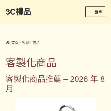
3C禮品
跳
跳
選單
至
至
導
主
首頁
覽
要
列
內
Panton色卡
容
首頁
客製化商品
Sample Page
客製化商品
企業禮品
客製化商品推薦 – 2026 年 8
印刷方式
月
台灣禮品
商店