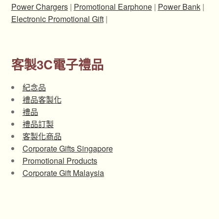
Power Chargers
|
Promotional Earphone
|
Power Bank
|
Electronic Promotional Gift
|
客製3C電子禮品
紀念品
禮品客製化
禮品
禮品訂製
客製化商品
Corporate Gifts Singapore
Promotional Products
Corporate Gift Malaysia