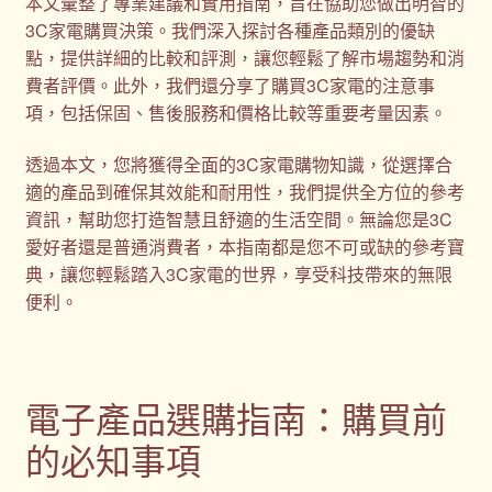
本文彙整了專業建議和實用指南，旨在協助您做出明智的
3C家電購買決策。我們深入探討各種產品類別的優缺
禮品
點，提供詳細的比較和評測，讓您輕鬆了解市場趨勢和消
費者評價。此外，我們還分享了購買3C家電的注意事
禮品公司
項，包括保固、售後服務和價格比較等重要考量因素。
透過本文，您將獲得全面的3C家電購物知識，從選擇合
紀念品
適的產品到確保其效能和耐用性，我們提供全方位的參考
資訊，幫助您打造智慧且舒適的生活空間。無論您是3C
結帳
愛好者還是普通消費者，本指南都是您不可或缺的參考寶
典，讓您輕鬆踏入3C家電的世界，享受科技帶來的無限
聯絡我們
便利。
股東會紀念品推薦
訂購須知
電子產品選購指南：購買前
的必知事項
詢價單