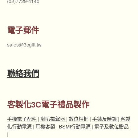
(02)7729-4140
電子郵件
sales@3cgift.tw
聯絡我們
客製化3C電子禮品製作
手機電子配件
|
喇叭揚聲器
|
數位相框
|
手錶及時鐘
|
客製
化行動電源
|
耳機客製
|
BSMI行動電源
|
電子及數位贈品
|