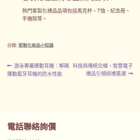
熱門客製化禮品品項包括馬克杯、T恤、紀念冊、
手機殼等。
分類:
客製化商品小知識
文
上
下
游泳專屬運動耳機：解碼
科技與傳統交織，智慧電子
一
一
禮品引領送禮風潮
運動藍牙耳機的防水性能
章
篇
篇
導
文
文
章:
章:
覽
電話聯絡詢價