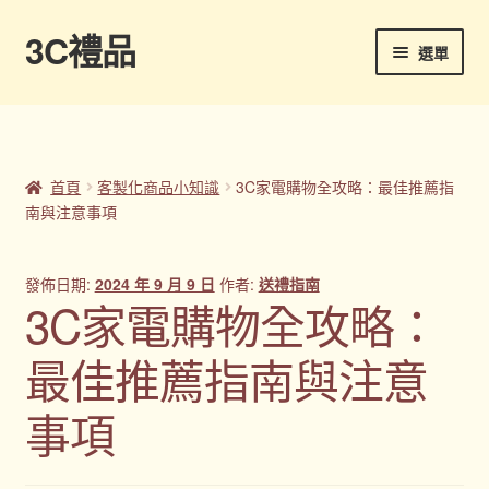
3C禮品
跳
跳
選單
至
至
導
主
首頁
覽
要
列
內
Panton色卡
容
首頁
客製化商品小知識
3C家電購物全攻略：最佳推薦指
南與注意事項
Sample Page
企業禮品
發佈日期:
2024 年 9 月 9 日
作者:
送禮指南
3C家電購物全攻略：
印刷方式
最佳推薦指南與注意
台灣禮品
事項
商店