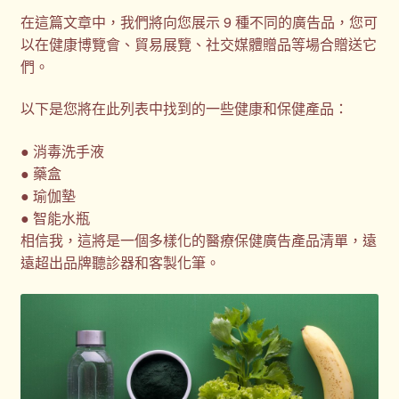
客製化商品
在這篇文章中，我們將向您展示 9 種不同的廣告品，您可
以在健康博覽會、貿易展覽、社交媒體贈品等場合贈送它
客製化小知識
們。
以下是您將在此列表中找到的一些健康和保健產品：
客製化禮品
● 消毒洗手液
客製禮品資訊
● 藥盒
● 瑜伽墊
宣導品
● 智能水瓶
相信我，這將是一個多樣化的醫療保健廣告產品清單，遠
尾牙禮品推薦
遠超出品牌聽診器和客製化筆。
常見問題
我的帳號
春酒禮品