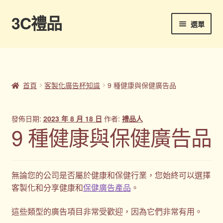
3C禮品
跳
跳
選單
至
至
導
主
首頁
覽
要
列
內
Panton色卡
容
首頁
客製化廣告杯知識
9 種健康與保健廣告品
Sample Page
發佈日期:
2023 年 8 月 18 日
作者:
禮品人
企業禮品
9 種健康與保健廣告品
印刷方式
無論您的公司是否屬於健康和保健行業，您始終可以選擇
台灣禮品
客製化和分享健康和
保健廣告產品
。
商店
這些類型的廣告項目非常受歡迎，因為它們非常有用。