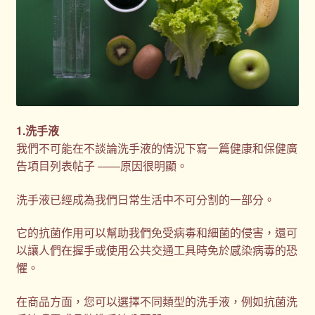
禮品
禮品公司
紀念品
1.洗手液
結帳
我們不可能在不談論洗手液的情況下寫一篇健康和保健廣
告項目列表帖子 ——原因很明顯。
聯絡我們
洗手液已經成為我們日常生活中不可分割的一部分。
股東會紀念品推薦
它的抗菌作用可以幫助我們免受病毒和細菌的侵害，還可
以讓人們在握手或使用公共交通工具時免於感染病毒的恐
訂購須知
懼。
詢價單
在商品方面，您可以選擇不同類型的洗手液，例如抗菌洗