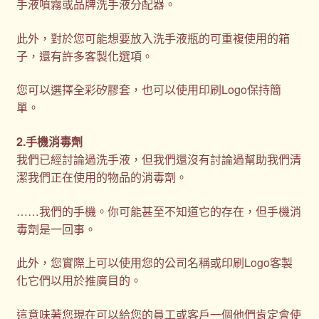
手液噴霧或品牌洗手液分配器。
購物車
此外，對於您可能想要放入洗手液瓶的可重複使用的箱
贈品
子，還有許多客製化選項。
您可以選擇全彩矽膠套，也可以使用印刷Logo保持簡
隱私權條款
單。
2.手機消毒劑
我們已經討論過洗手液，但我們還沒有討論過幫助我們清
潔我們正在使用的物品的消毒劑。
……我們的手機。你可能甚至不知道它的存在，但手機消
毒劑是一回事。
此外，您實際上可以使用您的公司名稱或印刷Logo客製
化它們以用於推廣目的。
這意味著您現在可以給您的員工或客戶一個他們肯定會使