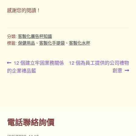
感謝您的閱讀！
分類:
客製化廣告杯知識
標籤:
保健用品
、
客製化手提袋
、
客製化水杯
文
上
下
12 個建立牢固業務關係
12 個為員工提供的公司禮物
一
一
創意
的企業禮品籃
章
篇
篇
導
文
文
章:
章:
覽
電話聯絡詢價