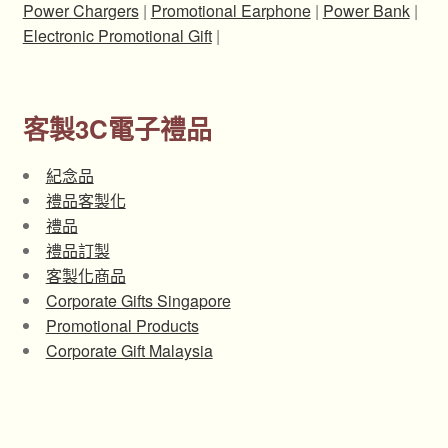
Power Chargers
|
Promotional Earphone
|
Power Bank
|
Electronic Promotional Gift
|
客製3C電子禮品
紀念品
禮品客製化
禮品
禮品訂製
客製化商品
Corporate Gifts Singapore
Promotional Products
Corporate Gift Malaysia