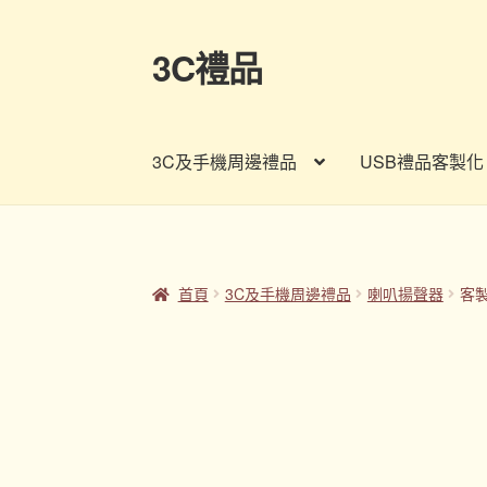
3C禮品
跳
跳
至
至
導
主
覽
要
3C及手機周邊禮品
USB禮品客製化
列
內
容
首頁
Panton色卡
Sample Page
企業禮品
印
客製禮品資訊
宣導品
尾牙禮品推薦
常見問題
首頁
3C及手機周邊禮品
喇叭揚聲器
客
股東會紀念品推薦
訂購須知
詢價單
購物車
贈