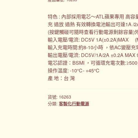
特色 : 內部採用電芯～ATL蘋果專用 高容
充 過放 過熱 有效轉換電池輸出可達1A /2A可充 
(按鍵觸碰可隨時查看行動電源剩餘容量)
輸入電壓/電流: DC5V 1A(±0.2A)MAX (M
輸入充電時間:約8-10小時 ，依AC變壓
輸出電壓/電流: DC5V/1A/2A ±0.2A MAX 
電芯認證：BSMI ，可循環充電次數:≥500 t
操作温度: -10℃- +45℃
產 地：台 灣
貨號:
16263
分類:
客製化行動電源