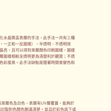
化水晶獎盃表層的手法，此手法一共有三種
，一正和一反圖樣），半透明、不透明效
晶亮，且可以得到漸層顏色印刷圖樣，圖樣
層圖樣相較全透明更為清楚利於觀賞；不透
色彩度高。此手法缺點是隨著時間會變色和
製漸層色及白色，表層有UV層覆蓋，能夠於
面印製則色顏色飽滿清楚。並且於彩色底下或