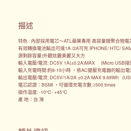
描述
特色 : 內部採用電芯～ATL蘋果專用 高容量鋰聚合物電芯
有效轉換電池輸出可達1A /2A可充 IPHONE/ HTC/ SA
源剩餘容量)外觀炫麗美麗又大方
輸入電壓/電流: DC5V 1A(±0.2A)MAX (Micro USB接
輸入充電時間:約8-10小時 ，依AC變壓充電器的輸出
輸出電壓/電流: DC5V/1A/2A ±0.2A MAX 9.69Wh (US
電芯認證：BSMI ，可循環充電次數:≥500 times
操作温度: -10℃- +45℃
產 地：台 灣