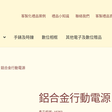
客製化禮品案例
禮品小知識
聯絡我們
客製禮品
手錶及時鐘
數位相框
其他電子及數位贈品
刷方式
台灣禮品
商店
客製化商品
客製化小知識
客製化禮品
我的帳號
春酒禮品
禮品
禮品公司
紀念品
結帳
聯絡我們
鋁合金行動電源
品
隱私權條款
鋁合金行動電源
產品編號: 16263