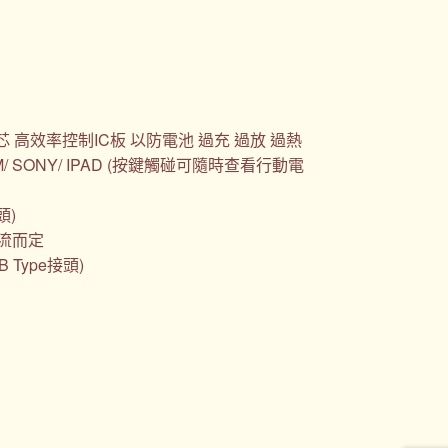
 高效率控制IC板 以防電池 過充 過放 過熱
M/ SONY/ IPAD (按鍵觸碰可隨時查看行動電
頭)
電流而定
B Type接頭)