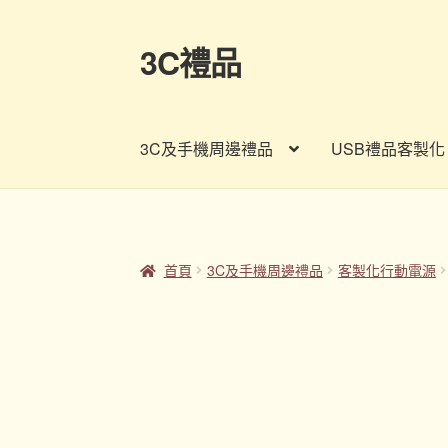
3C禮品
跳
跳
至
至
導
主
覽
要
3C及手機周邊禮品
USB禮品客製化
列
內
容
首頁
Panton色卡
Sample Page
企業禮品
印
客製禮品資訊
宣導品
尾牙禮品推薦
常見問題
首頁
3C及手機周邊禮品
客製化行動電源
股東會紀念品推薦
訂購須知
詢價單
購物車
贈